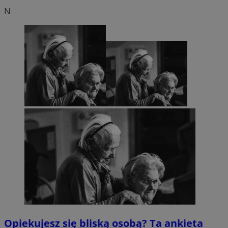
N
Opiekujesz się bliską osobą? Ta ankieta