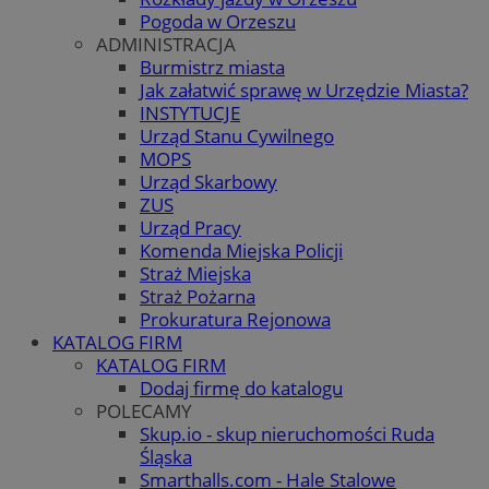
Pogoda w Orzeszu
ADMINISTRACJA
Burmistrz miasta
Jak załatwić sprawę w Urzędzie Miasta?
INSTYTUCJE
Urząd Stanu Cywilnego
MOPS
Urząd Skarbowy
ZUS
Urząd Pracy
Komenda Miejska Policji
Straż Miejska
Straż Pożarna
Prokuratura Rejonowa
KATALOG FIRM
KATALOG FIRM
Dodaj firmę do katalogu
POLECAMY
Skup.io - skup nieruchomości Ruda
Śląska
Smarthalls.com - Hale Stalowe