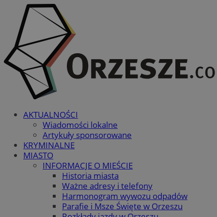
AKTUALNOŚCI
Wiadomości lokalne
Artykuły sponsorowane
KRYMINALNE
MIASTO
INFORMACJE O MIEŚCIE
Historia miasta
Ważne adresy i telefony
Harmonogram wywozu odpadów
Parafie i Msze Święte w Orzeszu
Rozkłady jazdy w Orzeszu