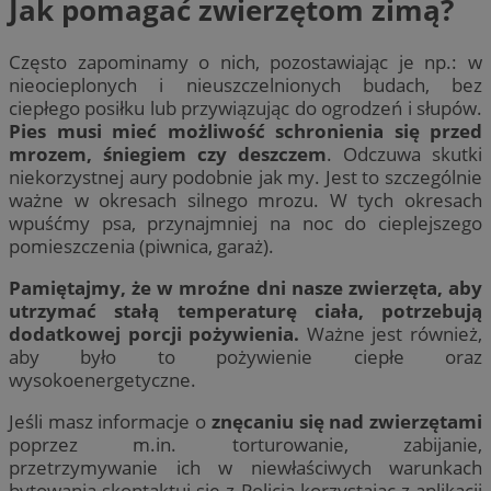
Jak pomagać zwierzętom zimą?
Często zapominamy o nich, pozostawiając je np.: w
nieocieplonych i nieuszczelnionych budach, bez
ciepłego posiłku lub przywiązując do ogrodzeń i słupów.
Pies musi mieć możliwość schronienia się przed
mrozem, śniegiem czy deszczem
. Odczuwa skutki
niekorzystnej aury podobnie jak my. Jest to szczególnie
ważne w okresach silnego mrozu. W tych okresach
wpuśćmy psa, przynajmniej na noc do cieplejszego
pomieszczenia (piwnica, garaż).
Pamiętajmy, że w mroźne dni nasze zwierzęta, aby
utrzymać stałą temperaturę ciała, potrzebują
dodatkowej porcji pożywienia.
Ważne jest również,
aby było to pożywienie ciepłe oraz
wysokoenergetyczne.
Jeśli masz informacje o
znęcaniu się nad zwierzętami
poprzez m.in. torturowanie, zabijanie,
przetrzymywanie ich w niewłaściwych warunkach
bytowania skontaktuj się z Policją korzystając z aplikacji