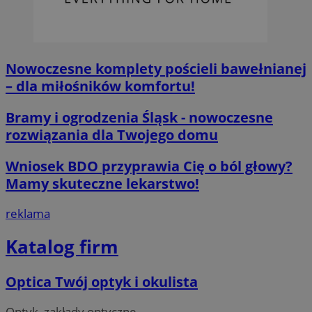
sekund
Inc.
.x.com
Nowoczesne komplety pościeli bawełnianej
– dla miłośników komfortu!
Bramy i ogrodzenia Śląsk - nowoczesne
CookieScriptConsent
4 tygodnie 2 d
CookieScript
rozwiązania dla Twojego domu
orzesze.com.pl
Wniosek BDO przyprawia Cię o ból głowy?
Mamy skuteczne lekarstwo!
reklama
Katalog firm
__cf_bm
29 minut 55
Cloudflare
sekund
Inc.
Optica Twój optyk i okulista
.twitter.com
Optyk, zakłady optyczne