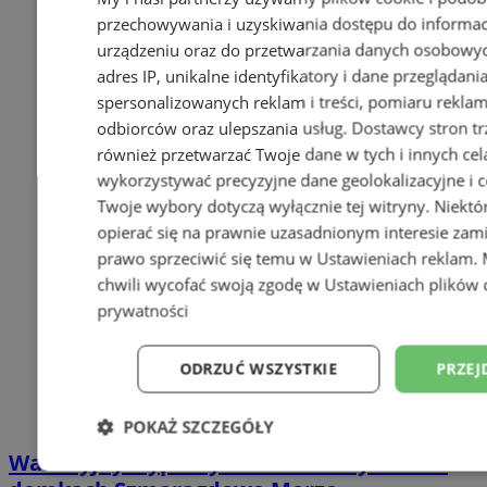
przechowywania i uzyskiwania dostępu do informac
urządzeniu oraz do przetwarzania danych osobowych
adres IP, unikalne identyfikatory i dane przeglądani
spersonalizowanych reklam i treści, pomiaru reklam i
odbiorców oraz ulepszania usług.
Dostawcy stron tr
również przetwarzać Twoje dane w tych i innych cel
wykorzystywać precyzyjne dane geolokalizacyjne i c
Twoje wybory dotyczą wyłącznie tej witryny. Niekt
opierać się na prawnie uzasadnionym interesie zami
prawo sprzeciwić się temu w
Ustawieniach reklam
.
chwili wycofać swoją zgodę w
Ustawieniach plików 
prywatności
ODRZUĆ WSZYSTKIE
PRZEJ
POKAŻ SZCZEGÓŁY
Wakacyjny wypoczynek nad Bałtykiem w
Niezbędne
Wydajność
Targetowani