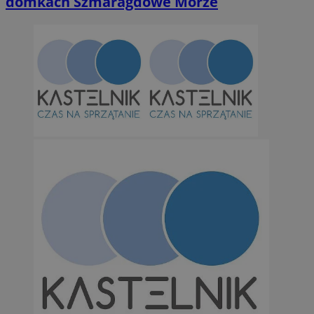
domkach Szmaragdowe Morze
Niesklasyfikowane
Niezbędne
Wydajność
Targetowanie
Funkcjonalno
Niezbędne pliki cookie umożliwiają korzystanie z podstawowych fun
takich jak logowanie użytkownika i zarządzanie kontem. Bez niezb
można prawidłowo korzystać ze strony internetowej.
Provider
/
Okres
Nazwa
Domena
przechowywan
SessID
orzesze.com.pl
1 rok
QeSessID
orzesze.com.pl
1 rok