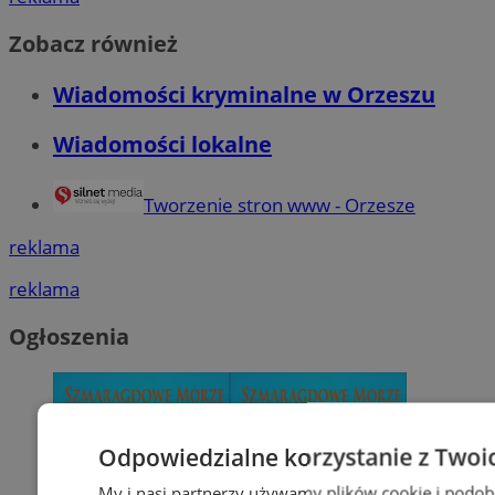
Zobacz również
Wiadomości kryminalne w Orzeszu
Wiadomości lokalne
Tworzenie stron www - Orzesze
reklama
reklama
Ogłoszenia
Odpowiedzialne korzystanie z Twoi
My i nasi partnerzy używamy plików cookie i podob