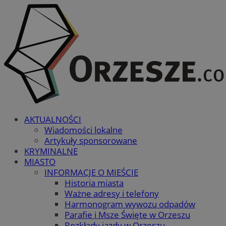
AKTUALNOŚCI
Wiadomości lokalne
Artykuły sponsorowane
KRYMINALNE
MIASTO
INFORMACJE O MIEŚCIE
Historia miasta
Ważne adresy i telefony
Harmonogram wywozu odpadów
Parafie i Msze Święte w Orzeszu
Rozkłady jazdy w Orzeszu