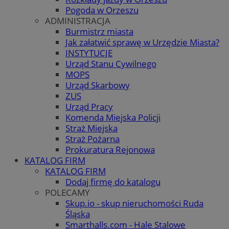
Pogoda w Orzeszu
ADMINISTRACJA
Burmistrz miasta
Jak załatwić sprawę w Urzędzie Miasta?
INSTYTUCJE
Urząd Stanu Cywilnego
MOPS
Urząd Skarbowy
ZUS
Urząd Pracy
Komenda Miejska Policji
Straż Miejska
Straż Pożarna
Prokuratura Rejonowa
KATALOG FIRM
KATALOG FIRM
Dodaj firmę do katalogu
POLECAMY
Skup.io - skup nieruchomości Ruda
Śląska
Smarthalls.com - Hale Stalowe