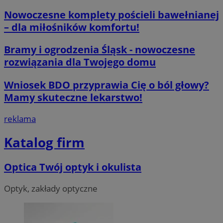
Nowoczesne komplety pościeli bawełnianej
__cf_bm
29 minut 59
Cloudflare
– dla miłośników komfortu!
sekund
Inc.
.x.com
Bramy i ogrodzenia Śląsk - nowoczesne
rozwiązania dla Twojego domu
Wniosek BDO przyprawia Cię o ból głowy?
Mamy skuteczne lekarstwo!
CookieScriptConsent
4 tygodnie 2 d
CookieScript
reklama
orzesze.com.pl
Katalog firm
Optica Twój optyk i okulista
Optyk, zakłady optyczne
__cf_bm
29 minut 55
Cloudflare
sekund
Inc.