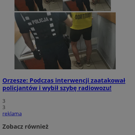
Orzesze: Podczas interwencji zaatakował
policjantów i wybił szybę radiowozu!
3
3
reklama
Zobacz również