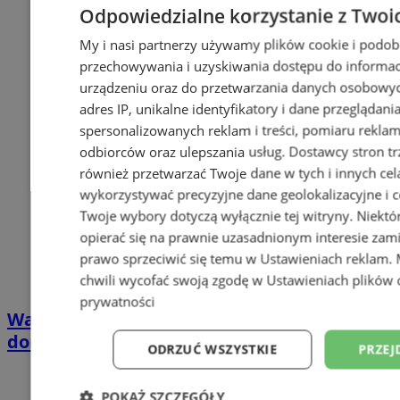
Odpowiedzialne korzystanie z Twoi
My i nasi partnerzy używamy plików cookie i podob
przechowywania i uzyskiwania dostępu do informac
urządzeniu oraz do przetwarzania danych osobowych
adres IP, unikalne identyfikatory i dane przeglądani
spersonalizowanych reklam i treści, pomiaru reklam i
odbiorców oraz ulepszania usług.
Dostawcy stron tr
również przetwarzać Twoje dane w tych i innych cel
wykorzystywać precyzyjne dane geolokalizacyjne i c
Twoje wybory dotyczą wyłącznie tej witryny. Niekt
opierać się na prawnie uzasadnionym interesie zami
prawo sprzeciwić się temu w
Ustawieniach reklam
.
chwili wycofać swoją zgodę w
Ustawieniach plików 
prywatności
Wakacyjny wypoczynek nad Bałtykiem w
domkach Szmaragdowe Morze
ODRZUĆ WSZYSTKIE
PRZEJ
POKAŻ SZCZEGÓŁY