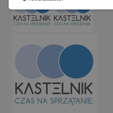
Niezbędne
Wydajność
Targetowani
Niesklasyfikowane
Niezbędne
Wydajność
Targetowanie
Funkcjonalno
Niezbędne pliki cookie umożliwiają korzystanie z podstawowych fun
takich jak logowanie użytkownika i zarządzanie kontem. Bez niezb
można prawidłowo korzystać ze strony internetowej.
Provider
/
Okres
Nazwa
Domena
przechowywan
SessID
orzesze.com.pl
1 rok