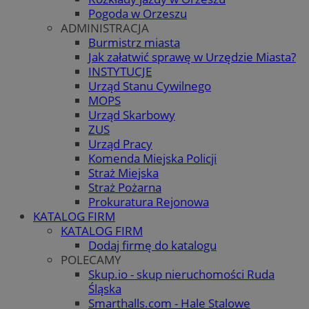
Pogoda w Orzeszu
ADMINISTRACJA
Burmistrz miasta
Jak załatwić sprawę w Urzędzie Miasta?
INSTYTUCJE
Urząd Stanu Cywilnego
MOPS
Urząd Skarbowy
ZUS
Urząd Pracy
Komenda Miejska Policji
Straż Miejska
Straż Pożarna
Prokuratura Rejonowa
KATALOG FIRM
KATALOG FIRM
Dodaj firmę do katalogu
POLECAMY
Skup.io - skup nieruchomości Ruda
Śląska
Smarthalls.com - Hale Stalowe