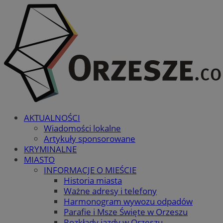
AKTUALNOŚCI
Wiadomości lokalne
Artykuły sponsorowane
KRYMINALNE
MIASTO
INFORMACJE O MIEŚCIE
Historia miasta
Ważne adresy i telefony
Harmonogram wywozu odpadów
Parafie i Msze Święte w Orzeszu
Rozkłady jazdy w Orzeszu