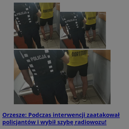
Orzesze: Podczas interwencji zaatakował
policjantów i wybił szybę radiowozu!