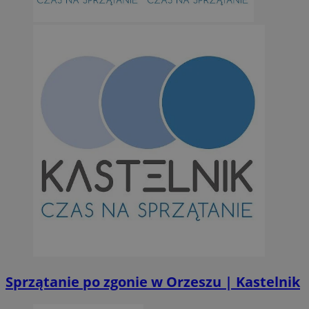
Niesklasyfikowane
Niezbędne
Wydajność
Targetowanie
Funkcjonalno
Niezbędne pliki cookie umożliwiają korzystanie z podstawowych fun
takich jak logowanie użytkownika i zarządzanie kontem. Bez niezb
można prawidłowo korzystać ze strony internetowej.
Provider
/
Okres
Nazwa
Domena
przechowywan
SessID
orzesze.com.pl
1 rok
QeSessID
orzesze.com.pl
1 rok
Sprzątanie po zgonie w Orzeszu | Kastelnik
MvSessID
orzesze.com.pl
1 rok