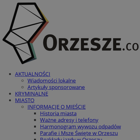
AKTUALNOŚCI
Wiadomości lokalne
Artykuły sponsorowane
KRYMINALNE
MIASTO
INFORMACJE O MIEŚCIE
Historia miasta
Ważne adresy i telefony
Harmonogram wywozu odpadów
Parafie i Msze Święte w Orzeszu
Rozkłady jazdy w Orzeszu