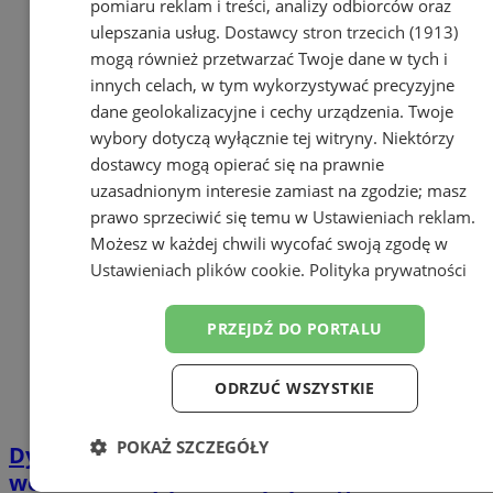
pomiaru reklam i treści, analizy odbiorców oraz
ulepszania usług.
Dostawcy stron trzecich (1913)
mogą również przetwarzać Twoje dane w tych i
innych celach, w tym wykorzystywać precyzyjne
dane geolokalizacyjne i cechy urządzenia. Twoje
wybory dotyczą wyłącznie tej witryny. Niektórzy
dostawcy mogą opierać się na prawnie
uzasadnionym interesie zamiast na zgodzie; masz
prawo sprzeciwić się temu w
Ustawieniach reklam
.
Możesz w każdej chwili wycofać swoją zgodę w
Ustawieniach plików cookie
.
Polityka prywatności
PRZEJDŹ DO PORTALU
ODRZUĆ WSZYSTKIE
POKAŻ SZCZEGÓŁY
Dystrybutorzy wody: Wybierz
wodadlafirmy.pl dla najlepszego