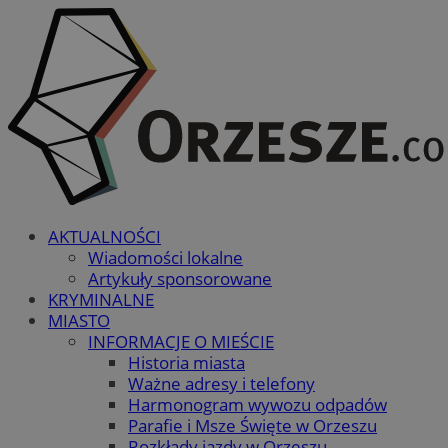
AKTUALNOŚCI
Wiadomości lokalne
Artykuły sponsorowane
KRYMINALNE
MIASTO
INFORMACJE O MIEŚCIE
Historia miasta
Ważne adresy i telefony
Harmonogram wywozu odpadów
Parafie i Msze Święte w Orzeszu
Rozkłady jazdy w Orzeszu