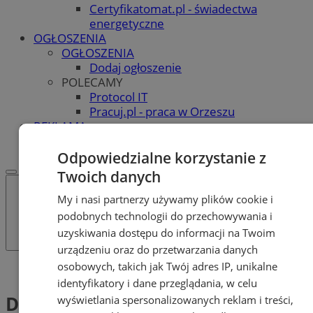
Certyfikatomat.pl - świadectwa
energetyczne
OGŁOSZENIA
OGŁOSZENIA
Dodaj ogłoszenie
POLECAMY
Protocol IT
Pracuj.pl - praca w Orzeszu
REKLAMA
WSPÓŁPRACA
Odpowiedzialne korzystanie z
Twoich danych
My i nasi partnerzy używamy plików cookie i
podobnych technologii do przechowywania i
uzyskiwania dostępu do informacji na Twoim
urządzeniu oraz do przetwarzania danych
osobowych, takich jak Twój adres IP, unikalne
Tag: Dystrybutorzy wody
identyfikatory i dane przeglądania, w celu
Dystrybutorzy wody (1)
wyświetlania spersonalizowanych reklam i treści,