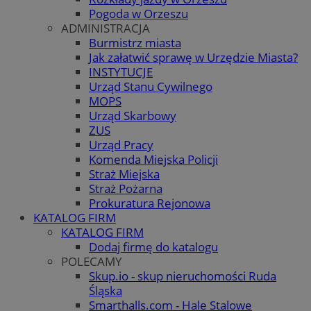
Pogoda w Orzeszu
ADMINISTRACJA
Burmistrz miasta
Jak załatwić sprawę w Urzędzie Miasta?
INSTYTUCJE
Urząd Stanu Cywilnego
MOPS
Urząd Skarbowy
ZUS
Urząd Pracy
Komenda Miejska Policji
Straż Miejska
Straż Pożarna
Prokuratura Rejonowa
KATALOG FIRM
KATALOG FIRM
Dodaj firmę do katalogu
POLECAMY
Skup.io - skup nieruchomości Ruda
Śląska
Smarthalls.com - Hale Stalowe