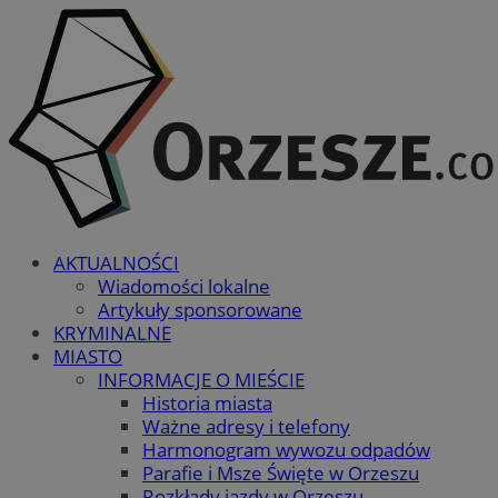
AKTUALNOŚCI
Wiadomości lokalne
Artykuły sponsorowane
KRYMINALNE
MIASTO
INFORMACJE O MIEŚCIE
Historia miasta
Ważne adresy i telefony
Harmonogram wywozu odpadów
Parafie i Msze Święte w Orzeszu
Rozkłady jazdy w Orzeszu