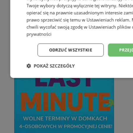
Twoje wybory dotyczą wyłącznie tej witryny. Niekt
opierać się na prawnie uzasadnionym interesie zami
prawo sprzeciwić się temu w
Ustawieniach reklam
.
chwili wycofać swoją zgodę w
Ustawieniach plików 
prywatności
ODRZUĆ WSZYSTKIE
PRZEJ
POKAŻ SZCZEGÓŁY
Niezbędne
Wydajność
Targetowani
Niesklasyfikowane