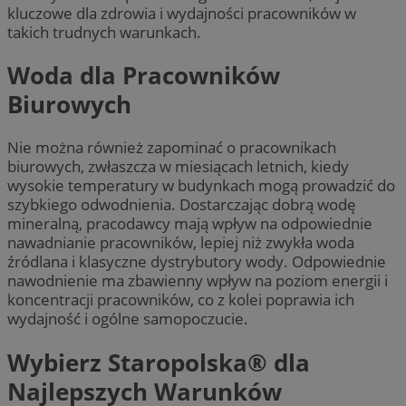
kluczowe dla zdrowia i wydajności pracownik
ó
w w
takich trudnych warunkach.
Woda dla Pracownik
ó
w
Biurowych
Nie można r
ó
wnież zapominać o pracownikach
biurowych, zwłaszcza w miesiącach letnich, kiedy
wysokie temperatury w budynkach mogą prowadzić do
szybkiego odwodnienia. Dostarczając dobrą wodę
mineralną, pracodawcy mają wpływ na odpowiednie
nawadnianie pracownik
ó
w, lepiej niż zwykła woda
źr
ó
dlana i klasyczne dystrybutory wody. Odpowiednie
nawodnienie ma zbawienny wpływ na poziom energii i
koncentracji pracownik
ó
w, co z kolei poprawia ich
wydajność i og
ó
lne samopoczucie.
Wybierz Staropolska® dla
Najlepszych Warunk
ó
w