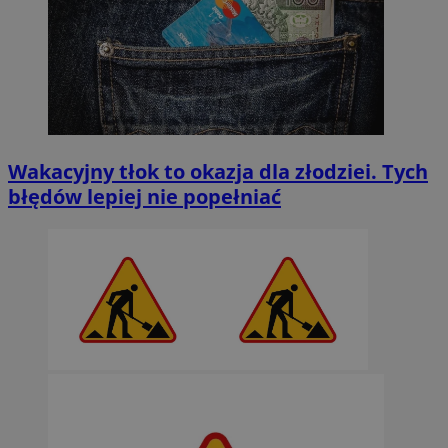
Wakacyjny tłok to okazja dla złodziei. Tych
błędów lepiej nie popełniać