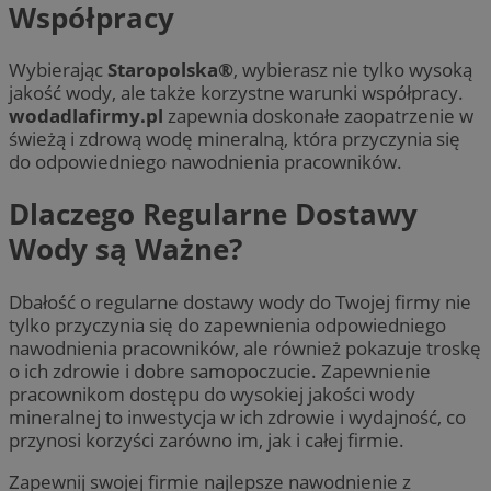
Współpracy
Wybierając
Staropolska®
, wybierasz nie tylko wysoką
jakość wody, ale także korzystne warunki współpracy.
wodadlafirmy.pl
zapewnia doskonałe zaopatrzenie w
świeżą i zdrową wodę mineralną, kt
ó
ra przyczynia się
do odpowiedniego nawodnienia pracownik
ó
w.
Dlaczego Regularne Dostawy
Wody są
Wa
ż
ne?
Dbałość o regularne dostawy wody do Twojej firmy nie
tylko przyczynia się do zapewnienia odpowiedniego
nawodnienia pracownik
ó
w, ale r
ó
wnież pokazuje troskę
o ich zdrowie i dobre samopoczucie. Zapewnienie
pracownikom dostępu do wysokiej jakości wody
mineralnej to inwestycja w ich zdrowie i wydajność, co
przynosi korzyści zar
ó
wno im, jak i całej firmie.
Zapewnij swojej firmie najlepsze nawodnienie z