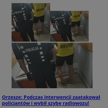
Orzesze: Podczas interwencji zaatakował
policjantów i wybił szybę radiowozu!