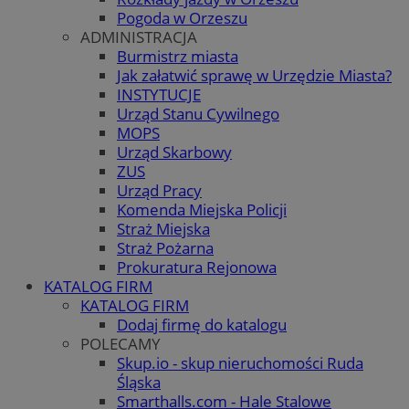
Pogoda w Orzeszu
ADMINISTRACJA
Burmistrz miasta
Jak załatwić sprawę w Urzędzie Miasta?
INSTYTUCJE
Urząd Stanu Cywilnego
MOPS
Urząd Skarbowy
ZUS
Urząd Pracy
Komenda Miejska Policji
Straż Miejska
Straż Pożarna
Prokuratura Rejonowa
KATALOG FIRM
KATALOG FIRM
Dodaj firmę do katalogu
POLECAMY
Skup.io - skup nieruchomości Ruda
Śląska
Smarthalls.com - Hale Stalowe