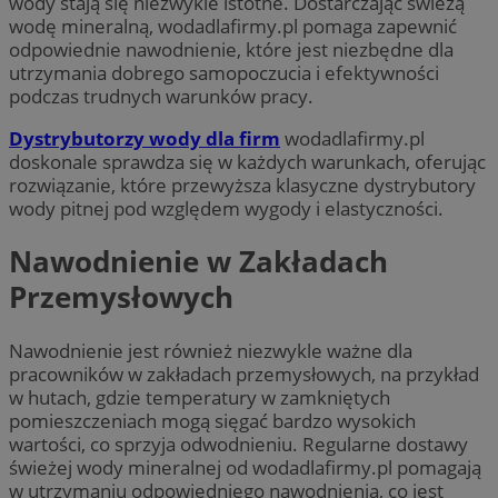
wody stają się niezwykle istotne. Dostarczając świeżą
wodę mineralną, wodadlafirmy.pl pomaga zapewnić
odpowiednie nawodnienie, kt
ó
re jest niezbędne dla
utrzymania dobrego samopoczucia i efektywności
podczas trudnych warunk
ó
w pracy.
Dystrybutorzy wody dla firm
wodadlafirmy.pl
doskonale sprawdza się w każdych warunkach, oferując
rozwiązanie, kt
ó
re przewyższa klasyczne dystrybutory
wody pitnej pod względem wygody i elastyczności.
Nawodnienie w Zakładach
Przemysłowych
Nawodnienie jest r
ó
wnież niezwykle ważne dla
pracownik
ó
w w zakładach przemysłowych, na przykład
w hutach, gdzie temperatury w zamkniętych
pomieszczeniach mogą sięgać bardzo wysokich
wartości, co sprzyja odwodnieniu. Regularne dostawy
świeżej wody mineralnej od wodadlafirmy.pl pomagają
w utrzymaniu odpowiedniego nawodnienia, co jest