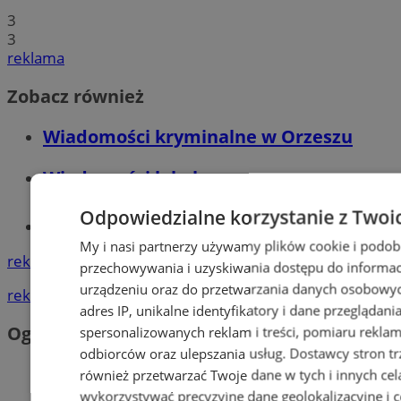
3
3
reklama
Zobacz również
Wiadomości kryminalne w Orzeszu
Wiadomości lokalne
Odpowiedzialne korzystanie z Twoi
Tworzenie stron www - Orzesze
My i nasi partnerzy używamy plików cookie i podob
reklama
przechowywania i uzyskiwania dostępu do informac
urządzeniu oraz do przetwarzania danych osobowych
reklama
adres IP, unikalne identyfikatory i dane przeglądani
Ogłoszenia
spersonalizowanych reklam i treści, pomiaru reklam i
odbiorców oraz ulepszania usług.
Dostawcy stron tr
również przetwarzać Twoje dane w tych i innych cel
wykorzystywać precyzyjne dane geolokalizacyjne i c