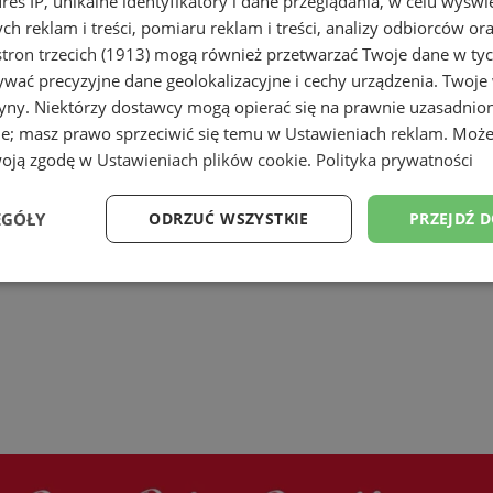
dres IP, unikalne identyfikatory i dane przeglądania, w celu wyświ
h reklam i treści, pomiaru reklam i treści, analizy odbiorców or
tron trzecich (1913)
mogą również przetwarzać Twoje dane w tych
wać precyzyjne dane geolokalizacyjne i cechy urządzenia. Twoje
tryny. Niektórzy dostawcy mogą opierać się na prawnie uzasadnio
ie; masz prawo sprzeciwić się temu w
Ustawieniach reklam
. Może
woją zgodę w
Ustawieniach plików cookie
.
Polityka prywatności
EGÓŁY
ODRZUĆ WSZYSTKIE
PRZEJDŹ 
Wydajność
Targetowanie
Funkcjonalność
Ni
ezbędne
Wydajność
Targetowanie
Funkcjonalność
Niesklasyfikow
ie umożliwiają korzystanie z podstawowych funkcji strony internetowej, takich jak log