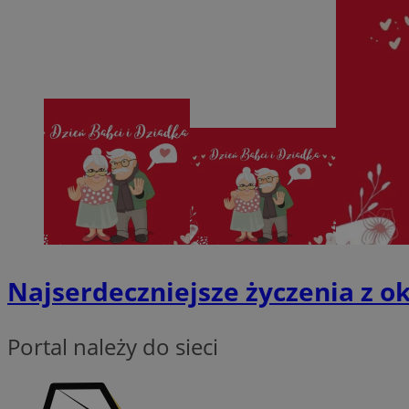
zarządzanie kontem. 
Nazwa
SessID
QeSessID
MvSessID
VISITOR_PRIVACY_
__cf_bm
Najserdeczniejsze życzenia z ok
CookieScriptConse
Portal należy do sieci
__cf_bm