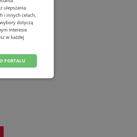
etlania
az ulepszania
 i innych celach,
 wybory dotyczą
nym interesie
sz w każdej
DO PORTALU
esklasyfikowane
ane
owanie użytkownika i