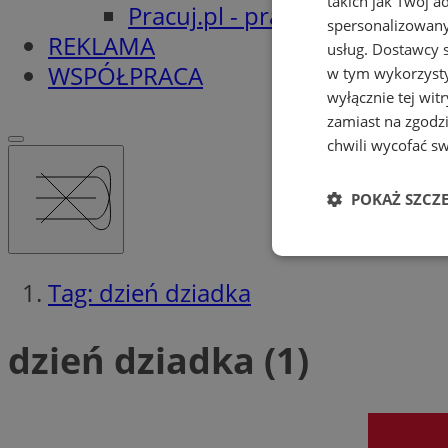
takich jak Twój a
Pracuj.pl - praca w Orzeszu
spersonalizowanyc
REKLAMA
usług.
Dostawcy s
WSPÓŁPRACA
w tym wykorzysty
wyłącznie tej wi
zamiast na zgodz
chwili wycofać s
POKAŻ SZCZ
Niezbędne
Tag: dzień dziadka
dzień dziadka (1)
Ni
Niezbędne pliki cook