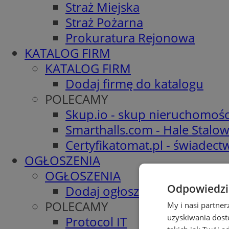
Straż Miejska
Straż Pożarna
Prokuratura Rejonowa
KATALOG FIRM
KATALOG FIRM
Dodaj firmę do katalogu
POLECAMY
Skup.io - skup nieruchomośc
Smarthalls.com - Hale Stalo
Certyfikatomat.pl - świadec
OGŁOSZENIA
OGŁOSZENIA
Odpowiedzia
Dodaj ogłoszenie
POLECAMY
My i nasi partne
uzyskiwania dost
Protocol IT