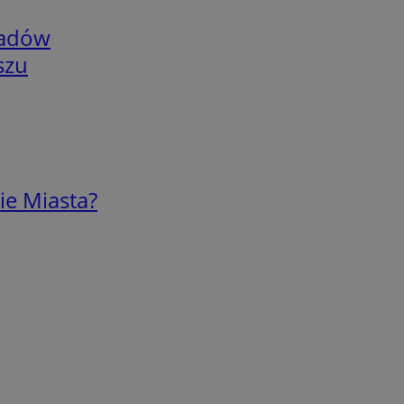
adów
szu
ie Miasta?