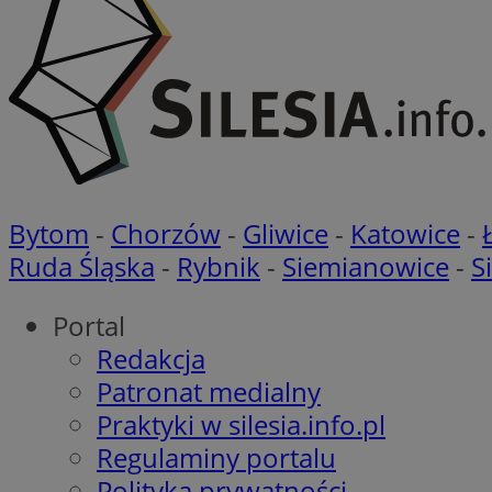
Nazwa
Nazwa
ustat_agfw3qpwXtz
Nazwa
ustat_8hezdrw6jXd
_clck
__gads
openstat_12e0dbc
Bytom
-
Chorzów
-
Gliwice
-
Katowice
-
openstat_gid
_ga
MR
Ruda Śląska
-
Rybnik
-
Siemianowice
-
S
openstat_axigzz1m6
ustat_Xljcjgyrsdcu
ANONCHK
Portal
__Secure-YNID
Redakcja
WMF-Uniq
Patronat medialny
_clsk
ustat_b6x6h2kseuk
__Secure-
ROLLOUT_TOKEN
Praktyki w silesia.info.pl
ustat_bl8Xwye1zkqx
Regulaminy portalu
ustat_bt5j7dtfgm4
_ga_1ZETYXEVYH
Polityka prywatności
ustat_yzw2k52aXskv