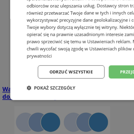
odbiorców oraz ulepszania usług.
Dostawcy stron tr
również przetwarzać Twoje dane w tych i innych cel
wykorzystywać precyzyjne dane geolokalizacyjne i c
Twoje wybory dotyczą wyłącznie tej witryny. Niekt
opierać się na prawnie uzasadnionym interesie zami
prawo sprzeciwić się temu w
Ustawieniach reklam
.
chwili wycofać swoją zgodę w
Ustawieniach plików 
prywatności
ODRZUĆ WSZYSTKIE
PRZEJ
POKAŻ SZCZEGÓŁY
Wakacyjny wypoczynek nad Bałtykiem w
domkach Szmaragdowe Morze
Niezbędne
Wydajność
Targetowani
Niesklasyfikowane