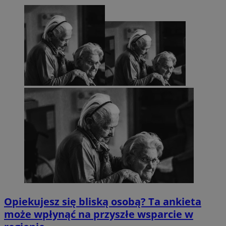
Opiekujesz się bliską osobą? Ta ankieta
może wpłynąć na przyszłe wsparcie w