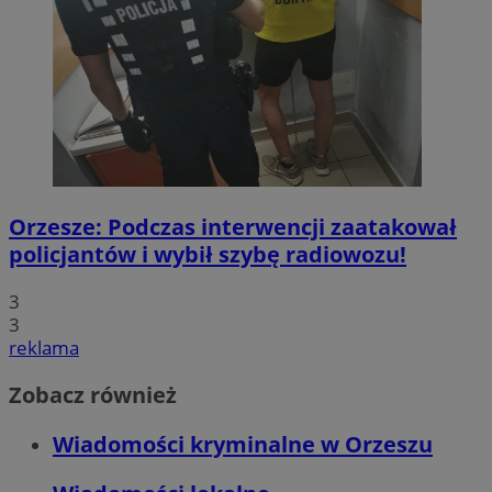
Orzesze: Podczas interwencji zaatakował
policjantów i wybił szybę radiowozu!
3
3
reklama
Zobacz również
Wiadomości kryminalne w Orzeszu