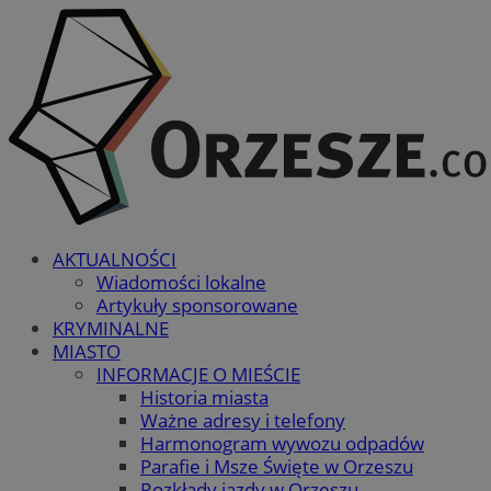
AKTUALNOŚCI
Wiadomości lokalne
Artykuły sponsorowane
KRYMINALNE
MIASTO
INFORMACJE O MIEŚCIE
Historia miasta
Ważne adresy i telefony
Harmonogram wywozu odpadów
Parafie i Msze Święte w Orzeszu
Rozkłady jazdy w Orzeszu