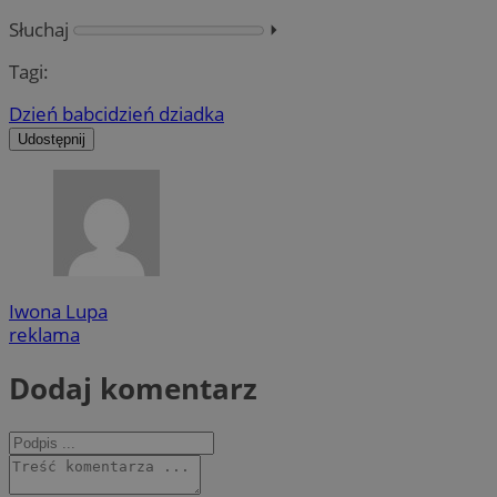
Słuchaj
⏵︎
Tagi:
Dzień babci
dzień dziadka
Udostępnij
Iwona Lupa
reklama
Dodaj komentarz