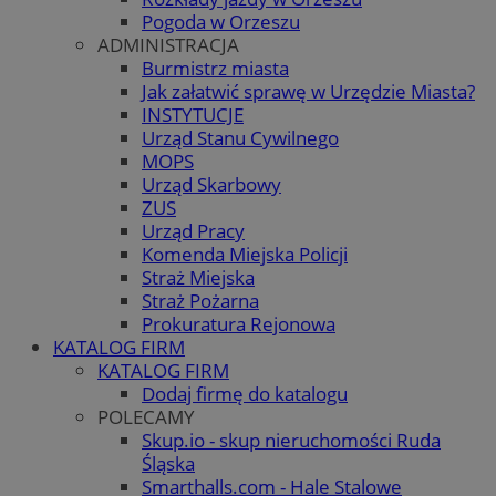
Pogoda w Orzeszu
ADMINISTRACJA
Burmistrz miasta
Jak załatwić sprawę w Urzędzie Miasta?
INSTYTUCJE
Urząd Stanu Cywilnego
MOPS
Urząd Skarbowy
ZUS
Urząd Pracy
Komenda Miejska Policji
Straż Miejska
Straż Pożarna
Prokuratura Rejonowa
KATALOG FIRM
KATALOG FIRM
Dodaj firmę do katalogu
POLECAMY
Skup.io - skup nieruchomości Ruda
Śląska
Smarthalls.com - Hale Stalowe