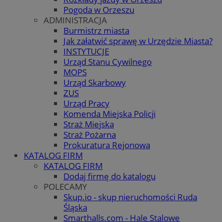
Pogoda w Orzeszu
ADMINISTRACJA
Burmistrz miasta
Jak załatwić sprawę w Urzędzie Miasta?
INSTYTUCJE
Urząd Stanu Cywilnego
MOPS
Urząd Skarbowy
ZUS
Urząd Pracy
Komenda Miejska Policji
Straż Miejska
Straż Pożarna
Prokuratura Rejonowa
KATALOG FIRM
KATALOG FIRM
Dodaj firmę do katalogu
POLECAMY
Skup.io - skup nieruchomości Ruda
Śląska
Smarthalls.com - Hale Stalowe