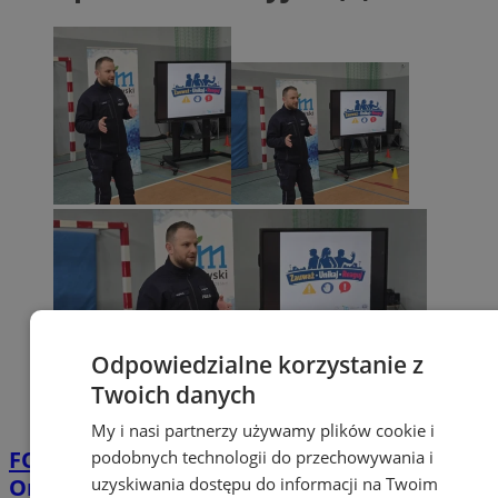
Odpowiedzialne korzystanie z
Twoich danych
My i nasi partnerzy używamy plików cookie i
FOTO
Ważna akcja profilaktyczna w
podobnych technologii do przechowywania i
uzyskiwania dostępu do informacji na Twoim
Orzeszu. Młodzież uczyła się reagować na