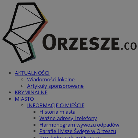
AKTUALNOŚCI
Wiadomości lokalne
Artykuły sponsorowane
KRYMINALNE
MIASTO
INFORMACJE O MIEŚCIE
Historia miasta
Ważne adresy i telefony
Harmonogram wywozu odpadów
Parafie i Msze Święte w Orzeszu
Rozkłady jazdy w Orzeszu