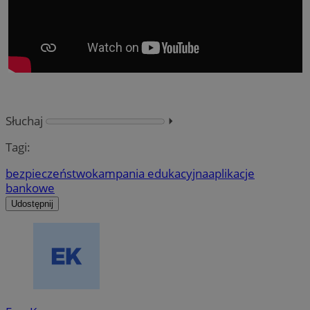
Słuchaj
⏵︎
Tagi:
bezpieczeństwo
kampania edukacyjna
aplikacje
bankowe
Udostępnij