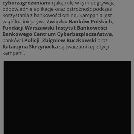
cyberzagrożeniami
i jaką rolę w tym odgrywają
odpowiednie aplikacje oraz ostrożność podczas
korzystania z bankowości online. Kampania jest
wspólną inicjatywą
Związku Banków Polskich
,
Fundacji Warszawski Instytut Bankowości
,
Bankowego Centrum Cyberbezpieczeństwa
,
banków i
Policji
.
Zbigniew Buczkowski
oraz
Katarzyna Skrzynecka
są twarzami tej edycji
kampanii.