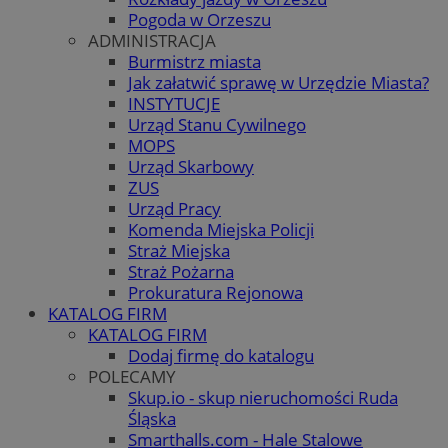
Pogoda w Orzeszu
ADMINISTRACJA
Burmistrz miasta
Jak załatwić sprawę w Urzędzie Miasta?
INSTYTUCJE
Urząd Stanu Cywilnego
MOPS
Urząd Skarbowy
ZUS
Urząd Pracy
Komenda Miejska Policji
Straż Miejska
Straż Pożarna
Prokuratura Rejonowa
KATALOG FIRM
KATALOG FIRM
Dodaj firmę do katalogu
POLECAMY
Skup.io - skup nieruchomości Ruda
Śląska
Smarthalls.com - Hale Stalowe