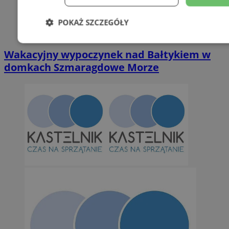
POKAŻ SZCZEGÓŁY
Niezbędne
Wydajność
Targetowani
Wakacyjny wypoczynek nad Bałtykiem w
domkach Szmaragdowe Morze
Niesklasyfikowane
Niezbędne
Wydajność
Targetowanie
Funkcjonalno
Niezbędne pliki cookie umożliwiają korzystanie z podstawowych fun
takich jak logowanie użytkownika i zarządzanie kontem. Bez niezb
można prawidłowo korzystać ze strony internetowej.
Provider
/
Okres
Nazwa
Domena
przechowywan