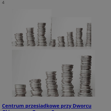
4
Centrum przesiadkowe przy Dworcu