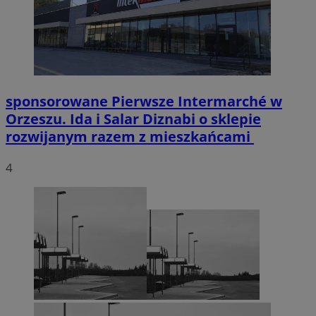
sponsorowane
Pierwsze Intermarché w
Orzeszu. Ida i Salar Diznabi o sklepie
rozwijanym razem z mieszkańcami
4