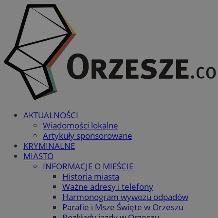
AKTUALNOŚCI
Wiadomości lokalne
Artykuły sponsorowane
KRYMINALNE
MIASTO
INFORMACJE O MIEŚCIE
Historia miasta
Ważne adresy i telefony
Harmonogram wywozu odpadów
Parafie i Msze Święte w Orzeszu
Rozkłady jazdy w Orzeszu