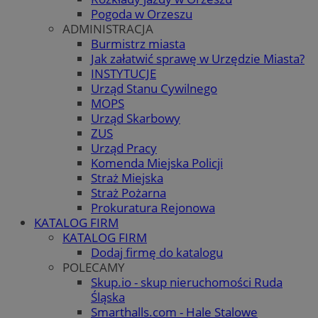
Pogoda w Orzeszu
ADMINISTRACJA
Burmistrz miasta
Jak załatwić sprawę w Urzędzie Miasta?
INSTYTUCJE
Urząd Stanu Cywilnego
MOPS
Urząd Skarbowy
ZUS
Urząd Pracy
Komenda Miejska Policji
Straż Miejska
Straż Pożarna
Prokuratura Rejonowa
KATALOG FIRM
KATALOG FIRM
Dodaj firmę do katalogu
POLECAMY
Skup.io - skup nieruchomości Ruda
Śląska
Smarthalls.com - Hale Stalowe