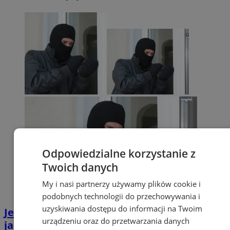
Odpowiedzialne korzystanie z
Twoich danych
My i nasi partnerzy używamy plików cookie i
podobnych technologii do przechowywania i
uzyskiwania dostępu do informacji na Twoim
Jesień sprzyja włamywaczom – sprawdź,
urządzeniu oraz do przetwarzania danych
jak skutecznie zabezpieczyć swój dom