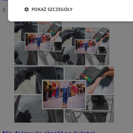
POKAŻ SZCZEGÓŁY
3
Niezbędne
Wydajność
Targetowanie
Funkcjonalność
Niesklasyfikowane
Niezbędne
Wydajność
Targetowanie
Funkcjonalność
Niesklasyfikowane
Niezbędne pliki cookie umożliwiają korzystanie z podstawowych
funkcji strony internetowej, takich jak logowanie użytkownika i
zarządzanie kontem. Bez niezbędnych plików cookie nie można
prawidłowo korzystać ze strony internetowej.
Provider
/
Okres
Nazwa