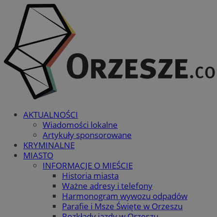
AKTUALNOŚCI
Wiadomości lokalne
Artykuły sponsorowane
KRYMINALNE
MIASTO
INFORMACJE O MIEŚCIE
Historia miasta
Ważne adresy i telefony
Harmonogram wywozu odpadów
Parafie i Msze Święte w Orzeszu
Rozkłady jazdy w Orzeszu