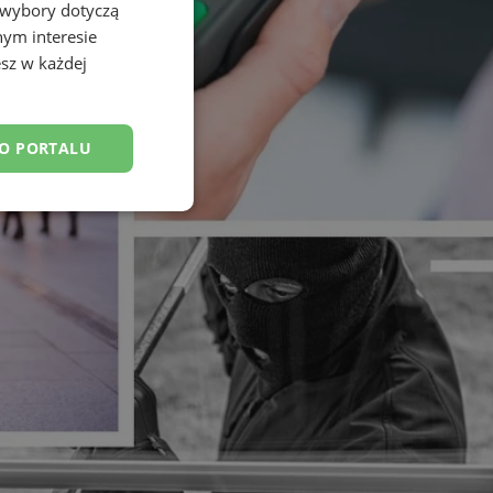
 wybory dotyczą
nym interesie
sz w każdej
DO PORTALU
esklasyfikowane
ane
owanie użytkownika i
j.