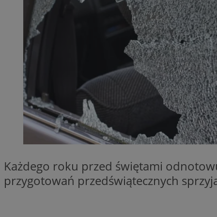
SessID
QeSessID
MvSessID
VISITOR_PRIVACY_
__cf_bm
CookieScriptConse
Każdego roku przed świętami odnotowuj
przygotowań przedświątecznych sprzyj
__cf_bm