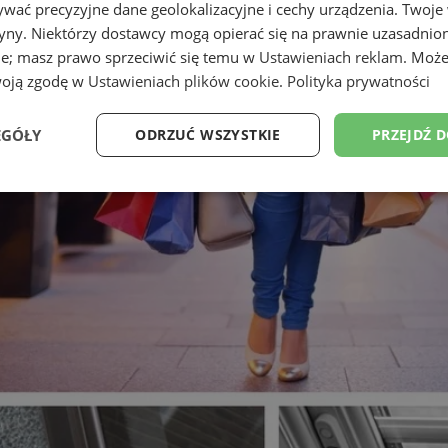
wać precyzyjne dane geolokalizacyjne i cechy urządzenia. Twoje
tryny. Niektórzy dostawcy mogą opierać się na prawnie uzasadnio
ie; masz prawo sprzeciwić się temu w
Ustawieniach reklam
. Może
woją zgodę w
Ustawieniach plików cookie
.
Polityka prywatności
EGÓŁY
ODRZUĆ WSZYSTKIE
PRZEJDŹ 
Wydajność
Targetowanie
Funkcjonalność
Ni
ezbędne
Wydajność
Targetowanie
Funkcjonalność
Niesklasyfikow
ie umożliwiają korzystanie z podstawowych funkcji strony internetowej, takich jak log
Bez niezbędnych plików cookie nie można prawidłowo korzystać ze strony internetowe
Provider
/
Okres
Opis
Domena
przechowywania