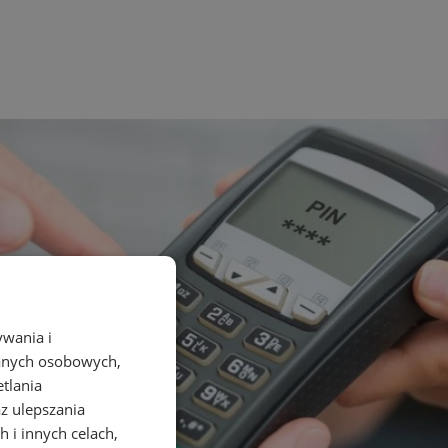
ywania i
danych osobowych,
etlania
az ulepszania
 i innych celach,