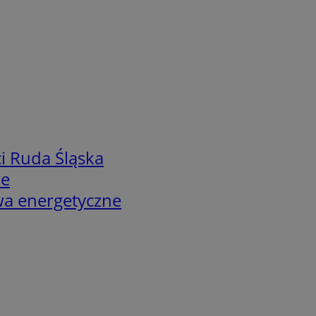
i Ruda Śląska
we
twa energetyczne