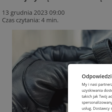
13 grudnia 2023 09:00
Czas czytania: 4 min.
Odpowiedzia
My i nasi partne
uzyskiwania dost
takich jak Twój a
spersonalizowanyc
usług.
Dostawcy s