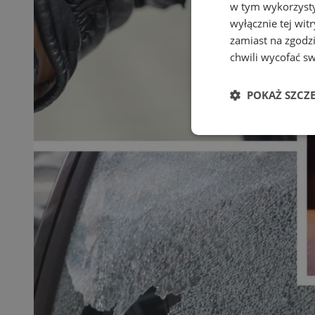
w tym wykorzysty
wyłącznie tej wi
zamiast na zgodz
chwili wycofać s
POKAŻ SZCZ
Niezbędne
Ni
Niezbędne pliki cook
zarządzanie kontem. 
Nazwa