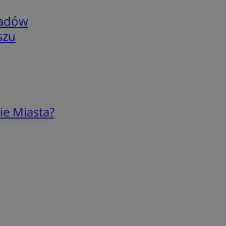
adów
szu
ie Miasta?