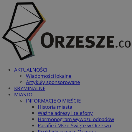
AKTUALNOŚCI
Wiadomości lokalne
Artykuły sponsorowane
KRYMINALNE
MIASTO
INFORMACJE O MIEŚCIE
Historia miasta
Ważne adresy i telefony
Harmonogram wywozu odpadów
Parafie i Msze Święte w Orzeszu
Rozkłady jazdy w Orzeszu