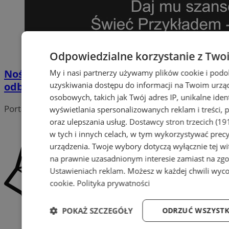
Odpowiedzialne korzystanie z Two
Noś odblaski - świeć przykładem! Elementy
My i nasi partnerzy używamy plików cookie i pod
uzyskiwania dostępu do informacji na Twoim urzą
odblaskowe mogą uratować życie
osobowych, takich jak Twój adres IP, unikalne iden
Portal należy do sieci
wyświetlania spersonalizowanych reklam i treści, p
oraz ulepszania usług.
Dostawcy stron trzecich (19
w tych i innych celach, w tym wykorzystywać precy
urządzenia. Twoje wybory dotyczą wyłącznie tej wi
na prawnie uzasadnionym interesie zamiast na zgo
Ustawieniach reklam
. Możesz w każdej chwili wyc
cookie
.
Polityka prywatności
POKAŻ SZCZEGÓŁY
ODRZUĆ WSZYSTK