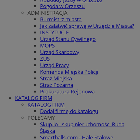
Pogoda w Orzeszu
ADMINISTRACJA
Burmistrz miasta
Jak załatwić sprawę w Urzędzie Miasta?
INSTYTUCJE
Urząd Stanu Cywilnego
MOPS
Urząd Skarbowy
ZUS
Urząd Pracy
Komenda Miejska Policji
Straż Miejska
Straż Pożarna
Prokuratura Rejonowa
KATALOG FIRM
KATALOG FIRM
Dodaj firmę do katalogu
POLECAMY
Skup.io - skup nieruchomości Ruda
Śląska
Smarthalls.com - Hale Stalowe