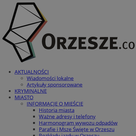
AKTUALNOŚCI
Wiadomości lokalne
Artykuły sponsorowane
KRYMINALNE
MIASTO
INFORMACJE O MIEŚCIE
Historia miasta
Ważne adresy i telefony
Harmonogram wywozu odpadów
Parafie i Msze Święte w Orzeszu
Rozkłady jazdy w Orzeszu