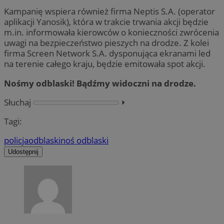
Kampanię wspiera również firma Neptis S.A. (operator
aplikacji Yanosik), która w trakcie trwania akcji będzie
m.in. informowała kierowców o konieczności zwrócenia
uwagi na bezpieczeństwo pieszych na drodze. Z kolei
firma Screen Network S.A. dysponująca ekranami led
na terenie całego kraju, będzie emitowała spot akcji.
Nośmy odblaski!
Bądźmy widoczni na drodze.
Słuchaj
⏵︎
Tagi:
policja
odblaski
noś odblaski
Udostępnij