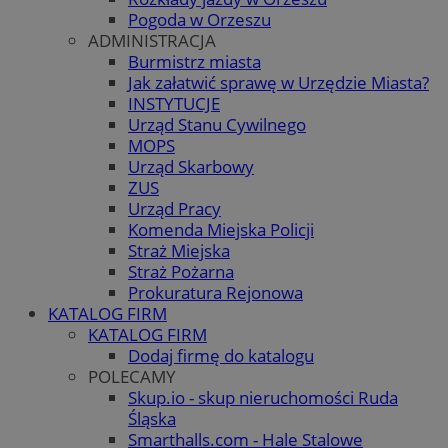
Pogoda w Orzeszu
ADMINISTRACJA
Burmistrz miasta
Jak załatwić sprawę w Urzędzie Miasta?
INSTYTUCJE
Urząd Stanu Cywilnego
MOPS
Urząd Skarbowy
ZUS
Urząd Pracy
Komenda Miejska Policji
Straż Miejska
Straż Pożarna
Prokuratura Rejonowa
KATALOG FIRM
KATALOG FIRM
Dodaj firmę do katalogu
POLECAMY
Skup.io - skup nieruchomości Ruda
Śląska
Smarthalls.com - Hale Stalowe