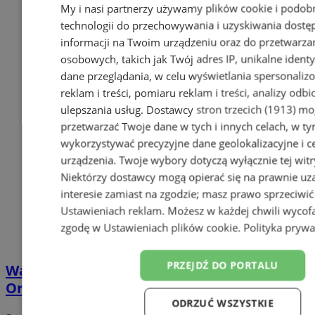
My i nasi partnerzy używamy plików cookie i podob
technologii do przechowywania i uzyskiwania dostę
informacji na Twoim urządzeniu oraz do przetwarza
osobowych, takich jak Twój adres IP, unikalne identyf
dane przeglądania, w celu wyświetlania spersonali
reklam i treści, pomiaru reklam i treści, analizy odb
ulepszania usług.
Dostawcy stron trzecich (1913)
mog
przetwarzać Twoje dane w tych i innych celach, w t
wykorzystywać precyzyjne dane geolokalizacyjne i c
urządzenia. Twoje wybory dotyczą wyłącznie tej witr
Niektórzy dostawcy mogą opierać się na prawnie u
interesie zamiast na zgodzie; masz prawo sprzeciwić
Ustawieniach reklam
. Możesz w każdej chwili wycof
zgodę w
Ustawieniach plików cookie
.
Polityka prywa
PRZEJDŹ DO PORTALU
Walentynkowy protest mieszkańców
Orzesza. Rynek będzie zablokowany!
ODRZUĆ WSZYSTKIE