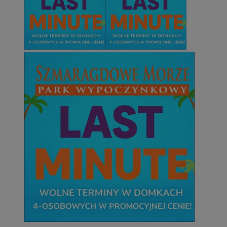
Nazwa
Domena
przechowywan
SessID
orzesze.com.pl
1 rok
QeSessID
orzesze.com.pl
1 rok
MvSessID
orzesze.com.pl
1 rok
VISITOR_PRIVACY_METADATA
5 miesięcy 4
YouTube
tygodnie
.youtube.com
Privacy Policy