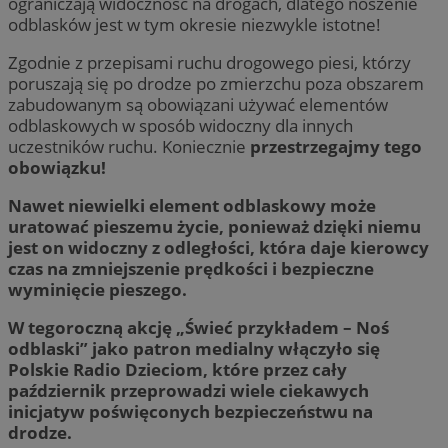
ograniczają widoczność na drogach, dlatego noszenie
odblasków jest w tym okresie niezwykle istotne!
Zgodnie z przepisami ruchu drogowego piesi, którzy
poruszają się po drodze po zmierzchu poza obszarem
zabudowanym są obowiązani używać elementów
odblaskowych w sposób widoczny dla innych
uczestników ruchu. Koniecznie
p
rzestrzegajmy tego
obowiązku!
Nawet niewielki element odblaskowy może
uratować pieszemu życie, ponieważ dzięki niemu
jest on widoczny z odległości, która daje kierowcy
czas na zmniejszenie prędkości i bezpieczne
wyminięcie pieszego.
W tegoroczną akcję „Świeć przykładem – Noś
odblaski” jako patron medialny włączyło się
Polskie Radio Dzieciom, które przez cały
październik przeprowadzi wiele ciekawych
inicjatyw poświęconych bezpieczeństwu na
drodze.