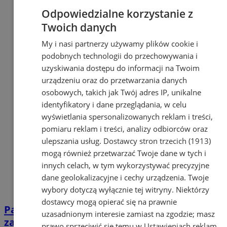
Odpowiedzialne korzystanie z
Twoich danych
My i nasi partnerzy używamy plików cookie i
podobnych technologii do przechowywania i
uzyskiwania dostępu do informacji na Twoim
urządzeniu oraz do przetwarzania danych
osobowych, takich jak Twój adres IP, unikalne
identyfikatory i dane przeglądania, w celu
wyświetlania spersonalizowanych reklam i treści,
pomiaru reklam i treści, analizy odbiorców oraz
ulepszania usług.
Dostawcy stron trzecich (1913)
mogą również przetwarzać Twoje dane w tych i
innych celach, w tym wykorzystywać precyzyjne
dane geolokalizacyjne i cechy urządzenia. Twoje
wybory dotyczą wyłącznie tej witryny. Niektórzy
dostawcy mogą opierać się na prawnie
Parking przy szkole dostępny na czas
uzasadnionym interesie zamiast na zgodzie; masz
zamknięcia ul. Rybnickiej w Orzeszu
prawo sprzeciwić się temu w
Ustawieniach reklam
.