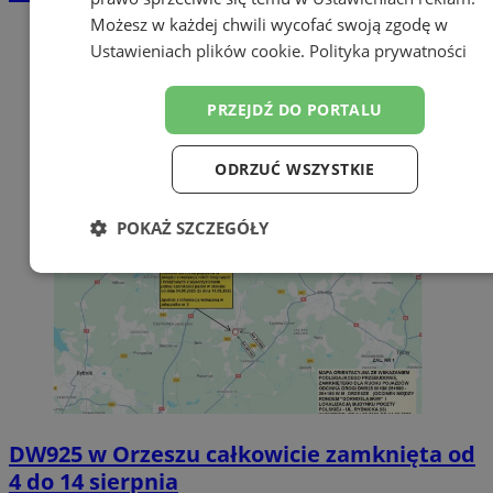
Możesz w każdej chwili wycofać swoją zgodę w
Ustawieniach plików cookie
.
Polityka prywatności
PRZEJDŹ DO PORTALU
ODRZUĆ WSZYSTKIE
POKAŻ SZCZEGÓŁY
Niezbędne
Wydajność
Targetowanie
Funkcjonalność
Niesklasyfikowane
DW925 w Orzeszu całkowicie zamknięta od
4 do 14 sierpnia