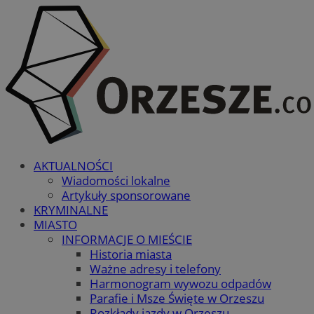
AKTUALNOŚCI
Wiadomości lokalne
Artykuły sponsorowane
KRYMINALNE
MIASTO
INFORMACJE O MIEŚCIE
Historia miasta
Ważne adresy i telefony
Harmonogram wywozu odpadów
Parafie i Msze Święte w Orzeszu
Rozkłady jazdy w Orzeszu