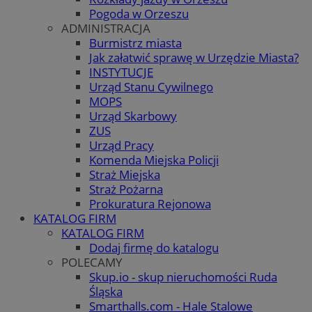
Pogoda w Orzeszu
ADMINISTRACJA
Burmistrz miasta
Jak załatwić sprawę w Urzędzie Miasta?
INSTYTUCJE
Urząd Stanu Cywilnego
MOPS
Urząd Skarbowy
ZUS
Urząd Pracy
Komenda Miejska Policji
Straż Miejska
Straż Pożarna
Prokuratura Rejonowa
KATALOG FIRM
KATALOG FIRM
Dodaj firmę do katalogu
POLECAMY
Skup.io - skup nieruchomości Ruda
Śląska
Smarthalls.com - Hale Stalowe