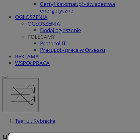
Certyfikatomat.pl - świadectwa
energetyczne
OGŁOSZENIA
OGŁOSZENIA
Dodaj ogłoszenie
POLECAMY
Protocol IT
Pracuj.pl - praca w Orzeszu
REKLAMA
WSPÓŁPRACA
Tag: ul. Rybnicka
ul. Rybnicka (2)