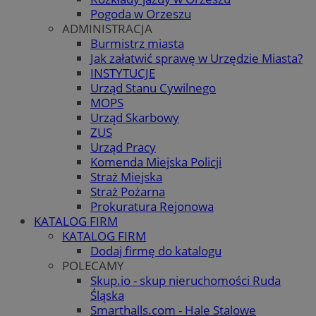
Pogoda w Orzeszu
ADMINISTRACJA
Burmistrz miasta
Jak załatwić sprawę w Urzędzie Miasta?
INSTYTUCJE
Urząd Stanu Cywilnego
MOPS
Urząd Skarbowy
ZUS
Urząd Pracy
Komenda Miejska Policji
Straż Miejska
Straż Pożarna
Prokuratura Rejonowa
KATALOG FIRM
KATALOG FIRM
Dodaj firmę do katalogu
POLECAMY
Skup.io - skup nieruchomości Ruda
Śląska
Smarthalls.com - Hale Stalowe