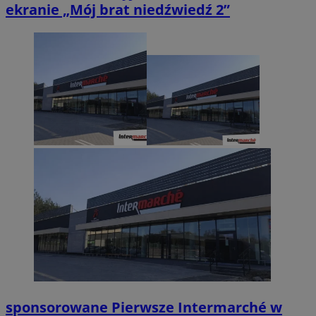
ekranie „Mój brat niedźwiedź 2”
sponsorowane
Pierwsze Intermarché w