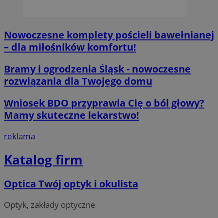
.x.com
Nowoczesne komplety pościeli bawełnianej
– dla miłośników komfortu!
Bramy i ogrodzenia Śląsk - nowoczesne
CookieScriptConsent
4 tygodnie 2 d
CookieScript
rozwiązania dla Twojego domu
orzesze.com.pl
Wniosek BDO przyprawia Cię o ból głowy?
Mamy skuteczne lekarstwo!
reklama
Katalog firm
__cf_bm
29 minut 55
Cloudflare
sekund
Inc.
Optica Twój optyk i okulista
.twitter.com
Optyk, zakłady optyczne