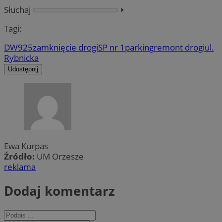
Słuchaj
⏵︎
Tagi:
DW925
zamknięcie drogi
SP nr 1
parking
remont drogi
ul.
Rybnicka
Udostępnij
Ewa Kurpas
Źródło:
UM Orzesze
reklama
Dodaj komentarz