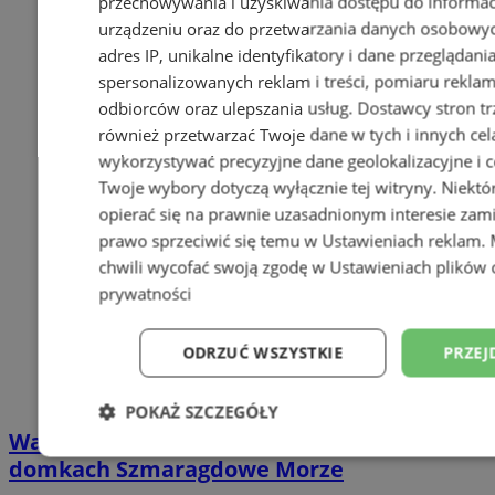
przechowywania i uzyskiwania dostępu do informac
urządzeniu oraz do przetwarzania danych osobowych
adres IP, unikalne identyfikatory i dane przeglądani
spersonalizowanych reklam i treści, pomiaru reklam i
odbiorców oraz ulepszania usług.
Dostawcy stron tr
również przetwarzać Twoje dane w tych i innych cel
wykorzystywać precyzyjne dane geolokalizacyjne i c
Twoje wybory dotyczą wyłącznie tej witryny. Niekt
opierać się na prawnie uzasadnionym interesie zami
prawo sprzeciwić się temu w
Ustawieniach reklam
.
chwili wycofać swoją zgodę w
Ustawieniach plików 
prywatności
ODRZUĆ WSZYSTKIE
PRZEJ
POKAŻ SZCZEGÓŁY
Wakacyjny wypoczynek nad Bałtykiem w
Niezbędne
Wydajność
Targetowani
domkach Szmaragdowe Morze