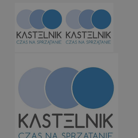
Niesklasyfikowane
Niezbędne
Wydajność
Targetowanie
Funkcjonalno
Niezbędne pliki cookie umożliwiają korzystanie z podstawowych fun
takich jak logowanie użytkownika i zarządzanie kontem. Bez niezb
można prawidłowo korzystać ze strony internetowej.
Provider
/
Okres
Nazwa
Domena
przechowywan
SessID
orzesze.com.pl
1 rok
QeSessID
orzesze.com.pl
1 rok
MvSessID
orzesze.com.pl
1 rok