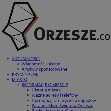
AKTUALNOŚCI
Wiadomości lokalne
Artykuły sponsorowane
KRYMINALNE
MIASTO
INFORMACJE O MIEŚCIE
Historia miasta
Ważne adresy i telefony
Harmonogram wywozu odpadów
Parafie i Msze Święte w Orzeszu
Rozkłady jazdy w Orzeszu