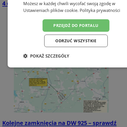
4 do 14 sierpnia
Możesz w każdej chwili wycofać swoją zgodę w
Ustawieniach plików cookie
.
Polityka prywatności
PRZEJDŹ DO PORTALU
ODRZUĆ WSZYSTKIE
POKAŻ SZCZEGÓŁY
Niezbędne
Wydajność
Targetowanie
Funkcjonalność
Niesklasyfikowane
Kolejne zamknięcia na DW 925 – sprawdź