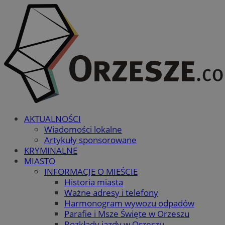
AKTUALNOŚCI
Wiadomości lokalne
Artykuły sponsorowane
KRYMINALNE
MIASTO
INFORMACJE O MIEŚCIE
Historia miasta
Ważne adresy i telefony
Harmonogram wywozu odpadów
Parafie i Msze Święte w Orzeszu
Rozkłady jazdy w Orzeszu