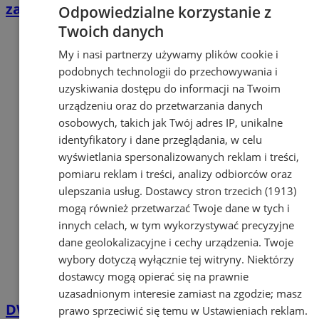
zamknięcia ul. Rybnickiej w Orzeszu
Odpowiedzialne korzystanie z
Twoich danych
My i nasi partnerzy używamy plików cookie i
podobnych technologii do przechowywania i
uzyskiwania dostępu do informacji na Twoim
urządzeniu oraz do przetwarzania danych
osobowych, takich jak Twój adres IP, unikalne
identyfikatory i dane przeglądania, w celu
wyświetlania spersonalizowanych reklam i treści,
pomiaru reklam i treści, analizy odbiorców oraz
ulepszania usług.
Dostawcy stron trzecich (1913)
mogą również przetwarzać Twoje dane w tych i
innych celach, w tym wykorzystywać precyzyjne
dane geolokalizacyjne i cechy urządzenia. Twoje
wybory dotyczą wyłącznie tej witryny. Niektórzy
dostawcy mogą opierać się na prawnie
uzasadnionym interesie zamiast na zgodzie; masz
DW925 w Orzeszu całkowicie zamknięta od
prawo sprzeciwić się temu w
Ustawieniach reklam
.