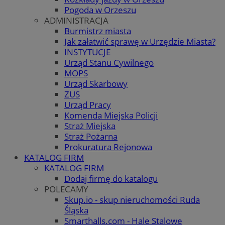
Pogoda w Orzeszu
ADMINISTRACJA
Burmistrz miasta
Jak załatwić sprawę w Urzędzie Miasta?
INSTYTUCJE
Urząd Stanu Cywilnego
MOPS
Urząd Skarbowy
ZUS
Urząd Pracy
Komenda Miejska Policji
Straż Miejska
Straż Pożarna
Prokuratura Rejonowa
KATALOG FIRM
KATALOG FIRM
Dodaj firmę do katalogu
POLECAMY
Skup.io - skup nieruchomości Ruda
Śląska
Smarthalls.com - Hale Stalowe