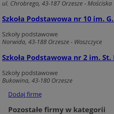
ul. Chrobrego, 43-187 Orzesze - Mościska
__cf_bm
Szkoła Podstawowa nr 10 im. G
CookieScriptConse
Szkoły podstawowe
__cf_bm
Norwida, 43-188 Orzesze - Woszczyce
Szkoła Podstawowa nr 2 im. St.
Nazwa
Szkoły podstawowe
Nazwa
ustat_agfw3qpwXtz
Nazwa
Bukowina, 43-180 Orzesze
ustat_8hezdrw6jXd
_clck
__gads
openstat_12e0dbc
Dodaj firmę
openstat_gid
_ga
MR
openstat_axigzz1m6
Pozostałe firmy w kategorii
ustat_Xljcjgyrsdcu