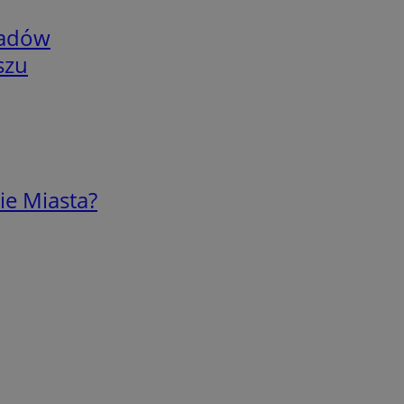
adów
szu
ie Miasta?