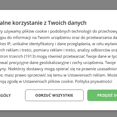
lne korzystanie z Twoich danych
e Orzesze. Poznaj szeroką ofertę
szkół 
zeszu. Wybierz najlepszą placówkę dla sw
rzy używamy plików cookie i podobnych technologii do przechow
ępu do informacji na Twoim urządzeniu oraz do przetwarzania 
dres IP, unikalne identyfikatory i dane przeglądania, w celu wyświ
h reklam i treści, pomiaru reklam i treści, analizy odbiorców or
Stuska
tron trzecich (1913)
mogą również przetwarzać Twoje dane w tych
wać precyzyjne dane geolokalizacyjne i cechy urządzenia. Twoje
tryny. Niektórzy dostawcy mogą opierać się na prawnie uzasadnio
ie; masz prawo sprzeciwić się temu w
Ustawieniach reklam
. Może
wice
woją zgodę w
Ustawieniach plików cookie
.
Polityka prywatności
Korczaka
EGÓŁY
ODRZUĆ WSZYSTKIE
PRZEJDŹ 
Wydajność
Targetowanie
Funkcjonalność
Ni