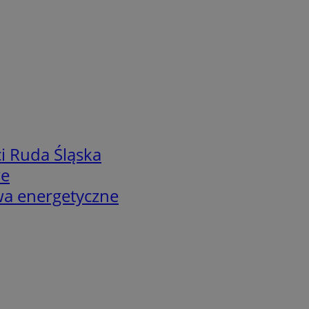
i Ruda Śląska
we
twa energetyczne