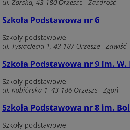
ul. Żorska, 43-180 Orzesze - Zazdrość
Szkoła Podstawowa nr 6
Ni
Szkoły podstawowe
ul. Tysiąclecia 1, 43-187 Orzesze - Zawiść
Niezbędne pliki cook
zarządzanie kontem. 
Szkoła Podstawowa nr 9 im. W.
Nazwa
SessID
Szkoły podstawowe
QeSessID
ul. Kobiórska 1, 43-186 Orzesze - Zgoń
MvSessID
VISITOR_PRIVACY_
Szkoła Podstawowa nr 8 im. Bo
Szkoły podstawowe