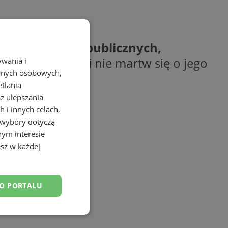
podstawowych publicznych,
ojego dziecka i nie martw się o jego
ywania i
danych osobowych,
etlania
az ulepszania
 i innych celach,
 wybory dotyczą
nym interesie
sz w każdej
DO PORTALU
esklasyfikowane