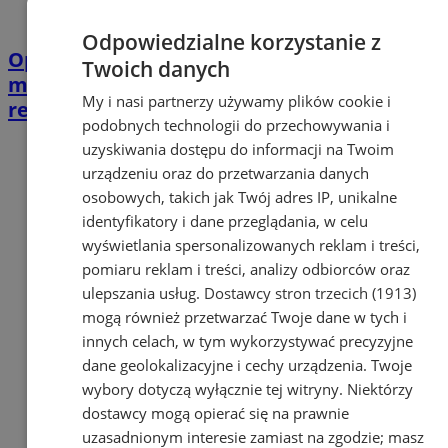
Odpowiedzialne korzystanie z
Opiekujesz się bliską osobą? Ta ankieta
Twoich danych
może wpłynąć na przyszłe wsparcie w
My i nasi partnerzy używamy plików cookie i
regionie
podobnych technologii do przechowywania i
uzyskiwania dostępu do informacji na Twoim
urządzeniu oraz do przetwarzania danych
osobowych, takich jak Twój adres IP, unikalne
identyfikatory i dane przeglądania, w celu
wyświetlania spersonalizowanych reklam i treści,
pomiaru reklam i treści, analizy odbiorców oraz
ulepszania usług.
Dostawcy stron trzecich (1913)
mogą również przetwarzać Twoje dane w tych i
innych celach, w tym wykorzystywać precyzyjne
dane geolokalizacyjne i cechy urządzenia. Twoje
wybory dotyczą wyłącznie tej witryny. Niektórzy
dostawcy mogą opierać się na prawnie
uzasadnionym interesie zamiast na zgodzie; masz