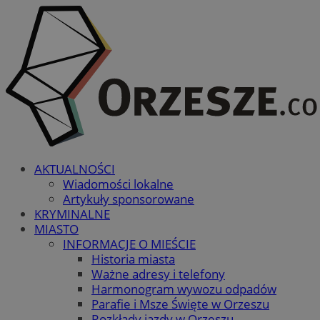
AKTUALNOŚCI
Wiadomości lokalne
Artykuły sponsorowane
KRYMINALNE
MIASTO
INFORMACJE O MIEŚCIE
Historia miasta
Ważne adresy i telefony
Harmonogram wywozu odpadów
Parafie i Msze Święte w Orzeszu
Rozkłady jazdy w Orzeszu