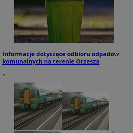
tygodnie
.youtube.com
Informacje dotyczące odbioru odpadów
Google Privacy Policy
komunalnych na terenie Orzesza
5