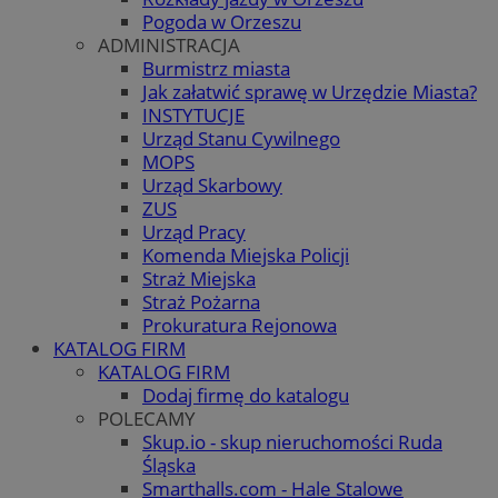
Pogoda w Orzeszu
ADMINISTRACJA
Burmistrz miasta
Jak załatwić sprawę w Urzędzie Miasta?
INSTYTUCJE
Urząd Stanu Cywilnego
MOPS
Urząd Skarbowy
ZUS
Urząd Pracy
Komenda Miejska Policji
Straż Miejska
Straż Pożarna
Prokuratura Rejonowa
KATALOG FIRM
KATALOG FIRM
Dodaj firmę do katalogu
POLECAMY
Skup.io - skup nieruchomości Ruda
Śląska
Smarthalls.com - Hale Stalowe