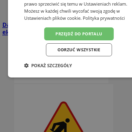
prawo sprzeciwić się temu w
Ustawieniach reklam
.
Możesz w każdej chwili wycofać swoją zgodę w
Ustawieniach plików cookie
.
Polityka prywatności
Darmowe wakacyjne kino w Orzeszu. Na
ekranie „Mój brat niedźwiedź 2”
PRZEJDŹ DO PORTALU
ODRZUĆ WSZYSTKIE
POKAŻ SZCZEGÓŁY
Niezbędne
Wydajność
Targetowanie
Funkcjonalność
Niesklasyfikowane