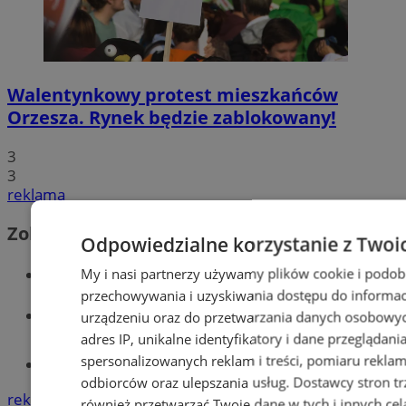
Walentynkowy protest mieszkańców
Orzesza. Rynek będzie zablokowany!
3
3
reklama
Zobacz również
Odpowiedzialne korzystanie z Twoi
Wiadomości kryminalne w Orzeszu
My i nasi partnerzy używamy plików cookie i podob
przechowywania i uzyskiwania dostępu do informac
Wiadomości lokalne
urządzeniu oraz do przetwarzania danych osobowych
adres IP, unikalne identyfikatory i dane przeglądani
spersonalizowanych reklam i treści, pomiaru reklam i
Tworzenie stron www - Orzesze
odbiorców oraz ulepszania usług.
Dostawcy stron tr
reklama
również przetwarzać Twoje dane w tych i innych cel