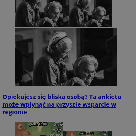
Opiekujesz się bliską osobą? Ta ankieta
może wpłynąć na przyszłe wsparcie w
regionie