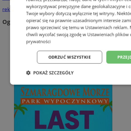
wykorzystywać precyzyjne dane geolokalizacyjne i c
reklama
Twoje wybory dotyczą wyłącznie tej witryny. Niekt
opierać się na prawnie uzasadnionym interesie zami
Ogłoszenia
prawo sprzeciwić się temu w
Ustawieniach reklam
.
chwili wycofać swoją zgodę w
Ustawieniach plików 
prywatności
ODRZUĆ WSZYSTKIE
PRZEJ
POKAŻ SZCZEGÓŁY
Niezbędne
Wydajność
Targetowani
Niesklasyfikowane