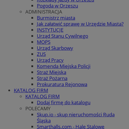
Pogoda w Orzeszu
ADMINISTRACJA
Burmistrz miasta
Jak załatwić sprawę w Urzędzie Miasta?
INSTYTUCJE
Urząd Stanu Cywilnego
MOPS
Urząd Skarbowy
ZUS
Urząd Pracy
Komenda Miejska Policji
Straż Miejska
Straż Pożarna
Prokuratura Rejonowa
KATALOG FIRM
KATALOG FIRM
Dodaj firmę do katalogu
POLECAMY
Skup.io - skup nieruchomości Ruda
Śląska
Smarthalls.com - Hale Stalowe