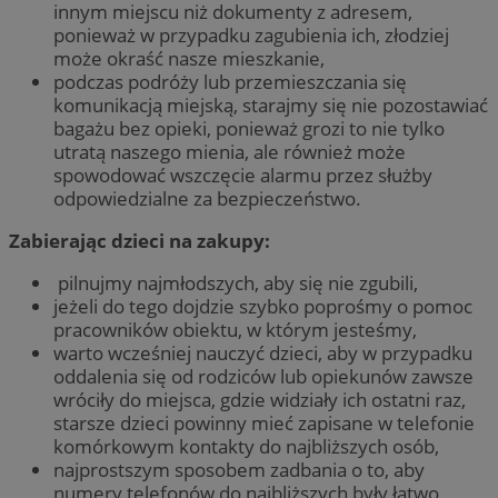
innym miejscu niż dokumenty z adresem,
ponieważ w przypadku zagubienia ich, złodziej
może okraść nasze mieszkanie,
podczas podróży lub przemieszczania się
komunikacją miejską, starajmy się nie pozostawiać
bagażu bez opieki, ponieważ grozi to nie tylko
utratą naszego mienia, ale również może
spowodować wszczęcie alarmu przez służby
odpowiedzialne za bezpieczeństwo.
Zabierając dzieci na zakupy:
pilnujmy najmłodszych, aby się nie zgubili,
jeżeli do tego dojdzie szybko poprośmy o pomoc
pracowników obiektu, w którym jesteśmy,
warto wcześniej nauczyć dzieci, aby w przypadku
oddalenia się od rodziców lub opiekunów zawsze
wróciły do miejsca, gdzie widziały ich ostatni raz,
starsze dzieci powinny mieć zapisane w telefonie
komórkowym kontakty do najbliższych osób,
najprostszym sposobem zadbania o to, aby
numery telefonów do najbliższych były łatwo