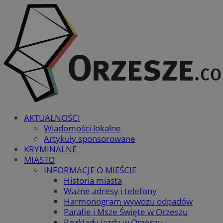
AKTUALNOŚCI
Wiadomości lokalne
Artykuły sponsorowane
KRYMINALNE
MIASTO
INFORMACJE O MIEŚCIE
Historia miasta
Ważne adresy i telefony
Harmonogram wywozu odpadów
Parafie i Msze Święte w Orzeszu
Rozkłady jazdy w Orzeszu