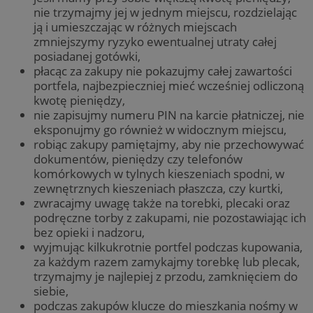
nie trzymajmy jej w jednym miejscu, rozdzielając
ją i umieszczając w różnych miejscach
zmniejszymy ryzyko ewentualnej utraty całej
posiadanej gotówki,
płacąc za zakupy nie pokazujmy całej zawartości
portfela, najbezpieczniej mieć wcześniej odliczoną
kwotę pieniędzy,
nie zapisujmy numeru PIN na karcie płatniczej, nie
eksponujmy go również w widocznym miejscu,
robiąc zakupy pamiętajmy, aby nie przechowywać
dokumentów, pieniędzy czy telefonów
komórkowych w tylnych kieszeniach spodni, w
zewnętrznych kieszeniach płaszcza, czy kurtki,
zwracajmy uwagę także na torebki, plecaki oraz
podręczne torby z zakupami, nie pozostawiając ich
bez opieki i nadzoru,
wyjmując kilkukrotnie portfel podczas kupowania,
za każdym razem zamykajmy torebkę lub plecak,
trzymajmy je najlepiej z przodu, zamknięciem do
siebie,
podczas zakupów klucze do mieszkania nośmy w