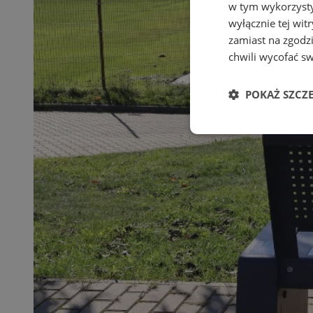
w tym wykorzysty
wyłącznie tej wi
zamiast na zgodz
chwili wycofać s
POKAŻ SZCZ
Niezbędne
Ni
Niezbędne pliki cook
zarządzanie kontem. 
Nazwa