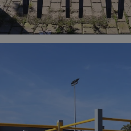
orzesze.com.pl
1 rok
Ten plik cookie przechowuje identyfi
orzesze.com.pl
1 rok
Ten plik cookie przechowuje identyfi
orzesze.com.pl
1 rok
Ten plik cookie przechowuje identyfi
METADATA
5 miesięcy 4
Ten plik cookie przechowuje inform
YouTube
tygodnie
użytkownika oraz jego preferencjac
.youtube.com
prywatności podczas korzystania z w
wybory dotyczące polityki prywatno
zgody, zapewniając ich przestrzega
wizytach. Dzięki temu użytkownik 
konfigurować swoich preferencji, c
zgodność z regulacjami ochrony da
29 minut 59
Ten plik cookie służy do rozróżniani
Cloudflare
sekund
to korzystne dla strony internetow
Inc.
umożliwia tworzenie ważnych rapo
.x.com
korzystania z jej witryny internetow
nt
4 tygodnie 2 dni
Ten plik cookie jest używany przez 
CookieScript
Google Privacy Policy
Script.com do zapamiętywania prefe
orzesze.com.pl
zgody użytkownika na pliki cookie. 
aby baner cookie Cookie-Script.com
29 minut 55
Ten plik cookie służy do rozróżniani
Cloudflare
sekund
to korzystne dla strony internetow
Inc.
umożliwia tworzenie ważnych rapo
.twitter.com
korzystania z jej witryny internetow