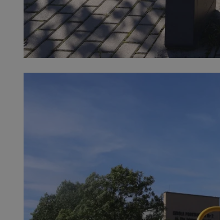
SessID
QeSessID
MvSessID
VISITOR_PRIVACY_
__cf_bm
CookieScriptConse
__cf_bm