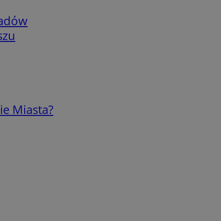
adów
szu
ie Miasta?