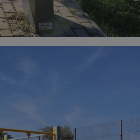
kator sesji.
kator sesji.
kator sesji.
acje o zgodzie
h dotyczących
itryny. Rejestruje
ści i ustawień
nie w kolejnych
nie musi ponownie
o zwiększa wygodę i
nych.
a ludzi i botów. Jest
ej, ponieważ
rtów na temat
ej.
usługę Cookie-
rencji dotyczących
Jest to konieczne,
 działał poprawnie.
a ludzi i botów. Jest
ej, ponieważ
rtów na temat
ej.