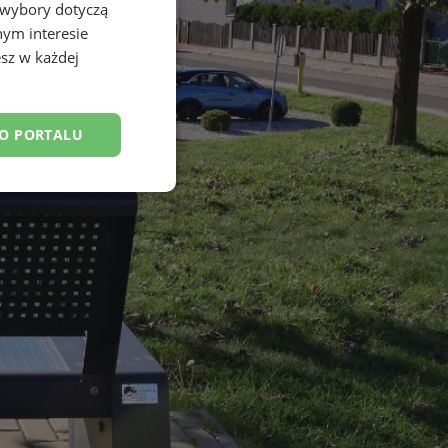
 wybory dotyczą
nym interesie
sz w każdej
DO PORTALU
esklasyfikowane
ane
owanie użytkownika i
j.