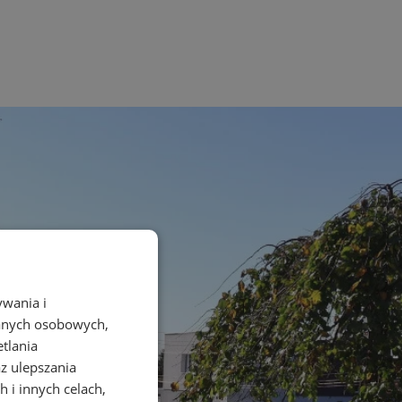
ywania i
danych osobowych,
etlania
az ulepszania
 i innych celach,