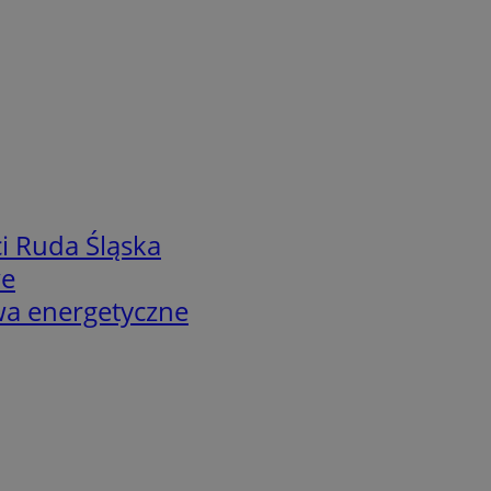
i Ruda Śląska
we
twa energetyczne