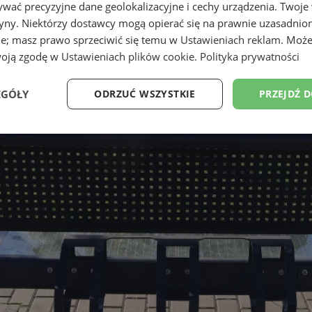
wać precyzyjne dane geolokalizacyjne i cechy urządzenia. Twoje
tryny. Niektórzy dostawcy mogą opierać się na prawnie uzasadnio
ie; masz prawo sprzeciwić się temu w
Ustawieniach reklam
. Może
woją zgodę w
Ustawieniach plików cookie
.
Polityka prywatności
EGÓŁY
ODRZUĆ WSZYSTKIE
PRZEJDŹ 
Wydajność
Targetowanie
Funkcjonalność
Ni
ezbędne
Wydajność
Targetowanie
Funkcjonalność
Niesklasyfikow
ie umożliwiają korzystanie z podstawowych funkcji strony internetowej, takich jak log
Bez niezbędnych plików cookie nie można prawidłowo korzystać ze strony internetowe
Provider
/
Okres
Opis
Domena
przechowywania