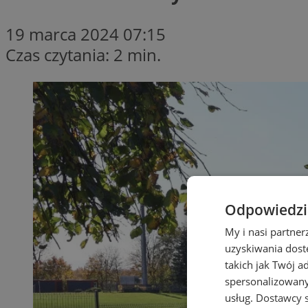
19 marca 2024 07:15
Czas czytania: 2 min.
Odpowiedzia
My i nasi partne
uzyskiwania dost
takich jak Twój a
spersonalizowanyc
usług.
Dostawcy s