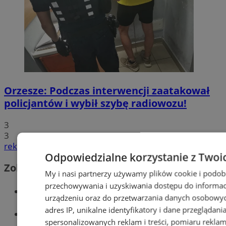
Orzesze: Podczas interwencji zaatakował
policjantów i wybił szybę radiowozu!
3
3
reklama
Odpowiedzialne korzystanie z Twoi
Zobacz również
My i nasi partnerzy używamy plików cookie i podob
przechowywania i uzyskiwania dostępu do informac
Wiadomości kryminalne w Orzeszu
urządzeniu oraz do przetwarzania danych osobowych
adres IP, unikalne identyfikatory i dane przeglądani
Wiadomości lokalne
spersonalizowanych reklam i treści, pomiaru reklam i