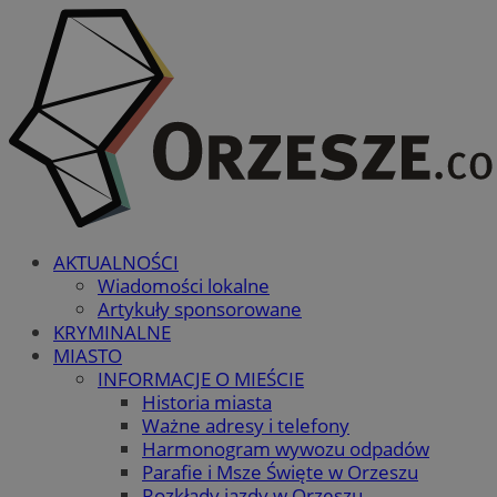
AKTUALNOŚCI
Wiadomości lokalne
Artykuły sponsorowane
KRYMINALNE
MIASTO
INFORMACJE O MIEŚCIE
Historia miasta
Ważne adresy i telefony
Harmonogram wywozu odpadów
Parafie i Msze Święte w Orzeszu
Rozkłady jazdy w Orzeszu