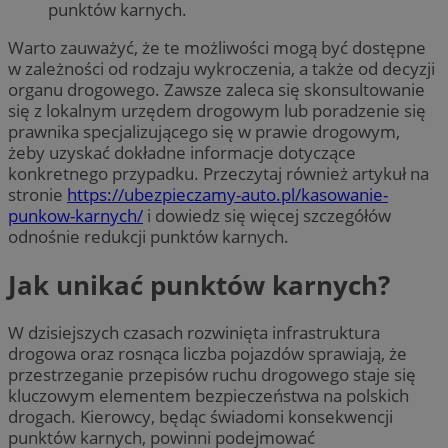
punktów
karnych
.
Warto zauważyć, że te możliwości mogą być dostępne
w zależności od rodzaju wykroczenia, a także od decyzji
organu drogowego. Zawsze zaleca się skonsultowanie
się z lokalnym urzędem drogowym lub poradzenie się
prawnika specjalizującego się w prawie drogowym,
żeby uzyskać dokładne informacje dotyczące
konkretnego przypadku. Przeczytaj również artykuł na
stronie
https://ubezpieczamy-auto.pl/kasowanie-
punkow-karnych/
i dowiedz się więcej szczegółów
odnośnie redukcji punktów karnych.
Jak unikać
punktów karnych
?
W dzisiejszych czasach rozwinięta infrastruktura
drogowa oraz rosnąca liczba pojazdów sprawiają, że
przestrzeganie przepisów ruchu drogowego staje się
kluczowym elementem bezpieczeństwa na polskich
drogach. Kierowcy, będąc świadomi konsekwencji
punktów karnych, powinni podejmować