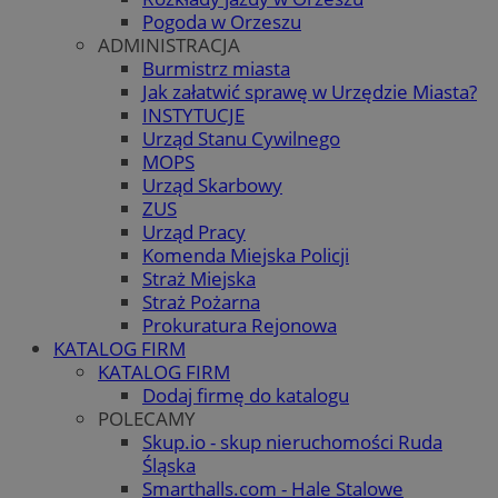
Pogoda w Orzeszu
ADMINISTRACJA
Burmistrz miasta
Jak załatwić sprawę w Urzędzie Miasta?
INSTYTUCJE
Urząd Stanu Cywilnego
MOPS
Urząd Skarbowy
ZUS
Urząd Pracy
Komenda Miejska Policji
Straż Miejska
Straż Pożarna
Prokuratura Rejonowa
KATALOG FIRM
KATALOG FIRM
Dodaj firmę do katalogu
POLECAMY
Skup.io - skup nieruchomości Ruda
Śląska
Smarthalls.com - Hale Stalowe