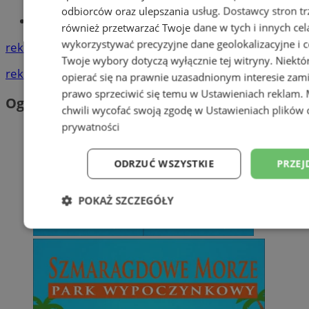
odbiorców oraz ulepszania usług.
Dostawcy stron tr
Tworzenie stron www - Orzesze
również przetwarzać Twoje dane w tych i innych cel
wykorzystywać precyzyjne dane geolokalizacyjne i c
reklama
Twoje wybory dotyczą wyłącznie tej witryny. Niekt
reklama
opierać się na prawnie uzasadnionym interesie zami
prawo sprzeciwić się temu w
Ustawieniach reklam
.
Ogłoszenia
chwili wycofać swoją zgodę w
Ustawieniach plików 
prywatności
ODRZUĆ WSZYSTKIE
PRZEJ
POKAŻ SZCZEGÓŁY
Niezbędne
Wydajność
Targetowani
Niesklasyfikowane