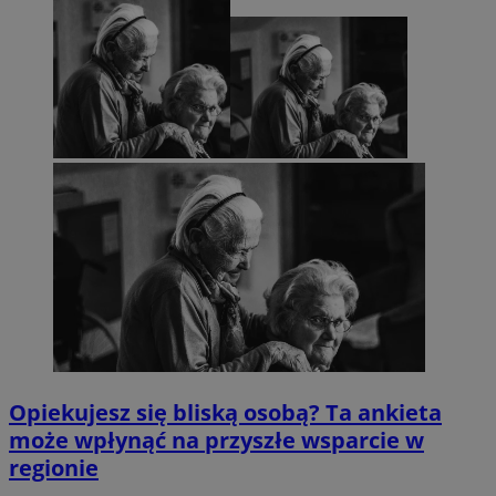
Opiekujesz się bliską osobą? Ta ankieta
może wpłynąć na przyszłe wsparcie w
regionie