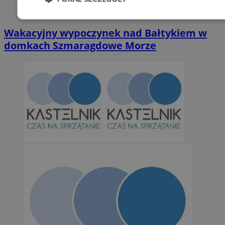
Niezbędne
Wydajność
Targetowani
Wakacyjny wypoczynek nad Bałtykiem w
domkach Szmaragdowe Morze
Niesklasyfikowane
Niezbędne
Wydajność
Targetowanie
Funkcjonalno
Niezbędne pliki cookie umożliwiają korzystanie z podstawowych fun
takich jak logowanie użytkownika i zarządzanie kontem. Bez niezb
można prawidłowo korzystać ze strony internetowej.
Provider
/
Okres
Nazwa
Domena
przechowywan
SessID
orzesze.com.pl
1 rok