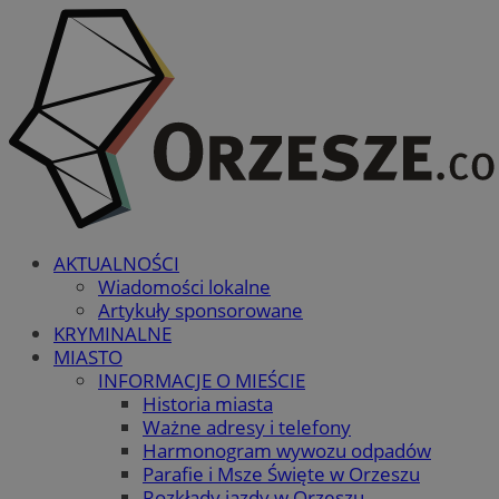
AKTUALNOŚCI
Wiadomości lokalne
Artykuły sponsorowane
KRYMINALNE
MIASTO
INFORMACJE O MIEŚCIE
Historia miasta
Ważne adresy i telefony
Harmonogram wywozu odpadów
Parafie i Msze Święte w Orzeszu
Rozkłady jazdy w Orzeszu