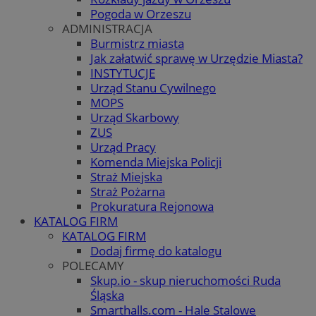
Pogoda w Orzeszu
ADMINISTRACJA
Burmistrz miasta
Jak załatwić sprawę w Urzędzie Miasta?
INSTYTUCJE
Urząd Stanu Cywilnego
MOPS
Urząd Skarbowy
ZUS
Urząd Pracy
Komenda Miejska Policji
Straż Miejska
Straż Pożarna
Prokuratura Rejonowa
KATALOG FIRM
KATALOG FIRM
Dodaj firmę do katalogu
POLECAMY
Skup.io - skup nieruchomości Ruda
Śląska
Smarthalls.com - Hale Stalowe