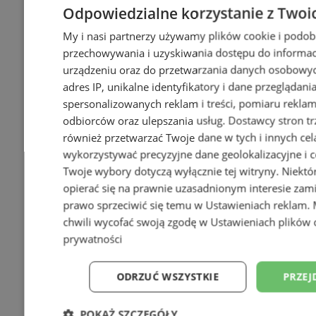
Odpowiedzialne korzystanie z Twoi
My i nasi partnerzy używamy plików cookie i podob
przechowywania i uzyskiwania dostępu do informac
urządzeniu oraz do przetwarzania danych osobowych
adres IP, unikalne identyfikatory i dane przeglądani
spersonalizowanych reklam i treści, pomiaru reklam i
odbiorców oraz ulepszania usług.
Dostawcy stron tr
również przetwarzać Twoje dane w tych i innych cel
wykorzystywać precyzyjne dane geolokalizacyjne i c
Twoje wybory dotyczą wyłącznie tej witryny. Niekt
opierać się na prawnie uzasadnionym interesie zami
prawo sprzeciwić się temu w
Ustawieniach reklam
.
chwili wycofać swoją zgodę w
Ustawieniach plików 
prywatności
ODRZUĆ WSZYSTKIE
PRZEJ
POKAŻ SZCZEGÓŁY