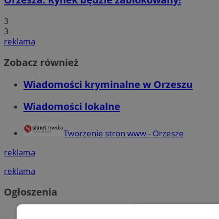
3
3
reklama
Zobacz również
Wiadomości kryminalne w Orzeszu
Wiadomości lokalne
Tworzenie stron www - Orzesze
reklama
reklama
Ogłoszenia