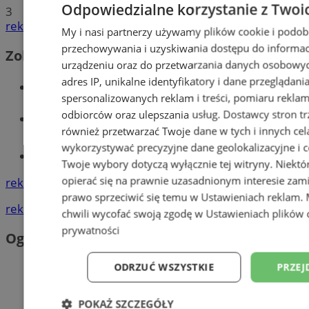
Odpowiedzialne korzystanie z Twoi
3
reklama
My i nasi partnerzy używamy plików cookie i podob
przechowywania i uzyskiwania dostępu do informac
Zobacz również
urządzeniu oraz do przetwarzania danych osobowych
adres IP, unikalne identyfikatory i dane przeglądani
Wiadomości kryminalne w Orzeszu
spersonalizowanych reklam i treści, pomiaru reklam i
odbiorców oraz ulepszania usług.
Dostawcy stron tr
Wiadomości lokalne
również przetwarzać Twoje dane w tych i innych cel
wykorzystywać precyzyjne dane geolokalizacyjne i c
Tworzenie stron www - Orzesze
Twoje wybory dotyczą wyłącznie tej witryny. Niekt
opierać się na prawnie uzasadnionym interesie zami
reklama
prawo sprzeciwić się temu w
Ustawieniach reklam
.
reklama
chwili wycofać swoją zgodę w
Ustawieniach plików 
prywatności
Ogłoszenia
ODRZUĆ WSZYSTKIE
PRZEJ
POKAŻ SZCZEGÓŁY