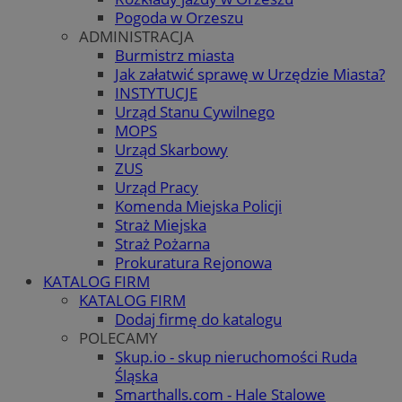
Pogoda w Orzeszu
ADMINISTRACJA
Burmistrz miasta
Jak załatwić sprawę w Urzędzie Miasta?
INSTYTUCJE
Urząd Stanu Cywilnego
MOPS
Urząd Skarbowy
ZUS
Urząd Pracy
Komenda Miejska Policji
Straż Miejska
Straż Pożarna
Prokuratura Rejonowa
KATALOG FIRM
KATALOG FIRM
Dodaj firmę do katalogu
POLECAMY
Skup.io - skup nieruchomości Ruda
Śląska
Smarthalls.com - Hale Stalowe