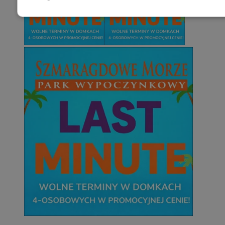
Niezbędne
Wydajność
Targetowani
Niesklasyfikowane
Niezbędne
Wydajność
Targetowanie
Funkcjonalno
Niezbędne pliki cookie umożliwiają korzystanie z podstawowych fun
takich jak logowanie użytkownika i zarządzanie kontem. Bez niezb
można prawidłowo korzystać ze strony internetowej.
Provider
/
Okres
Nazwa
Domena
przechowywan
SessID
orzesze.com.pl
1 rok