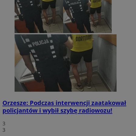
Orzesze: Podczas interwencji zaatakował
policjantów i wybił szybę radiowozu!
3
3