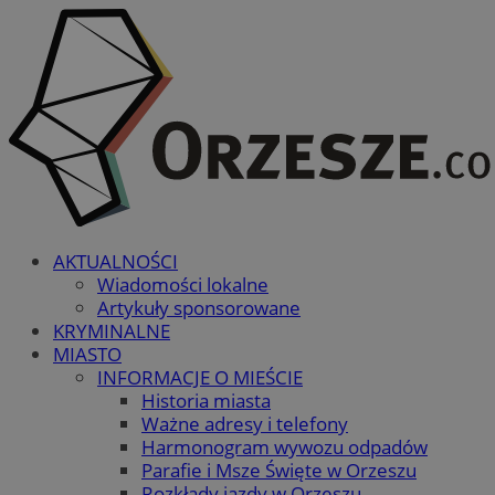
AKTUALNOŚCI
Wiadomości lokalne
Artykuły sponsorowane
KRYMINALNE
MIASTO
INFORMACJE O MIEŚCIE
Historia miasta
Ważne adresy i telefony
Harmonogram wywozu odpadów
Parafie i Msze Święte w Orzeszu
Rozkłady jazdy w Orzeszu