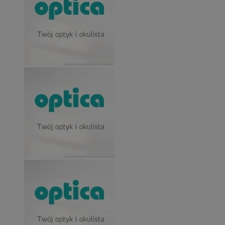
powiąza
orzesze.com.pl
po
oprogr
ek
Microsof
analytic
_fbp
2 miesiące 4
Uż
Meta Platform
używan
tygodnie
Fa
Inc.
przech
dos
.orzesze.com.pl
informac
pr
użytkow
rek
łączenia
jak
przeglą
cza
w jedną
re
użytko
ze
celów
anality
MUID
1 rok
Ten
Microsoft
po
Corporation
_ga_1ZETYXEVYH
.orzesze.com.pl
1 rok 1 miesiąc
Ten plik
prz
.bing.com
używany
jak
Google 
ide
do utr
uż
stanu se
to 
wb
FCCDCF
.orzesze.com.pl
1 rok
Ten plik
skr
używan
Mic
analizy
Po
wewnętr
się
operato
się
do
__eoi
.orzesze.com.pl
5 miesięcy 4
Ten plik
umo
tygodnie
używan
uż
nagryw
zaanga
MUID
1 rok
Ten
Microsoft
użytkow
po
Corporation