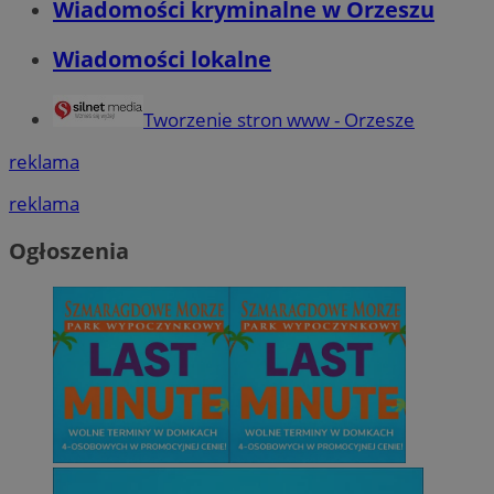
Wiadomości kryminalne w Orzeszu
Wiadomości lokalne
QeSessID
orzesze.com.pl
1 rok
Tworzenie stron www - Orzesze
MvSessID
orzesze.com.pl
1 rok
reklama
reklama
VISITOR_PRIVACY_METADATA
5 miesięcy 4
YouTube
tygodnie
.youtube.com
Ogłoszenia
Google Privacy Policy