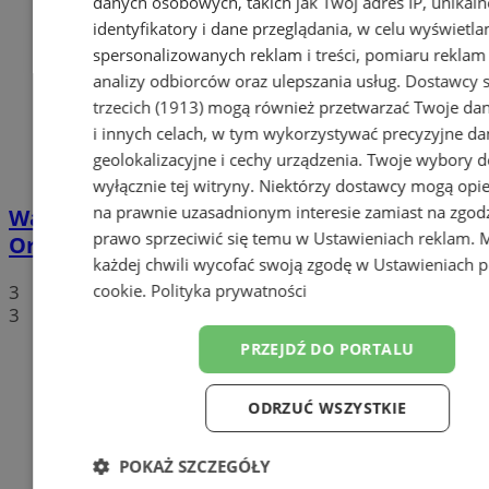
danych osobowych, takich jak Twój adres IP, unikaln
identyfikatory i dane przeglądania, w celu wyświetla
spersonalizowanych reklam i treści, pomiaru reklam i
analizy odbiorców oraz ulepszania usług.
Dostawcy s
trzecich (1913)
mogą również przetwarzać Twoje dan
i innych celach, w tym wykorzystywać precyzyjne da
geolokalizacyjne i cechy urządzenia. Twoje wybory d
wyłącznie tej witryny. Niektórzy dostawcy mogą opie
na prawnie uzasadnionym interesie zamiast na zgod
Walentynkowy protest mieszkańców
prawo sprzeciwić się temu w
Ustawieniach reklam
. 
Orzesza. Rynek będzie zablokowany!
każdej chwili wycofać swoją zgodę w
Ustawieniach p
cookie
.
Polityka prywatności
3
3
PRZEJDŹ DO PORTALU
ODRZUĆ WSZYSTKIE
POKAŻ SZCZEGÓŁY