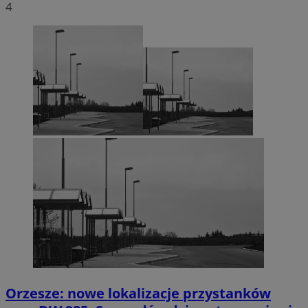
4
Orzesze: nowe lokalizacje przystanków