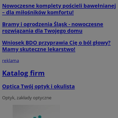
powiąza
int
ustat_b6x6h2kseuk2tnayz1yq0c5x0g5d7c
.ustat.info
Nowoczesne komplety pościeli bawełnianej
Google A
wew
co stan
ustat_bl8Xwye1zkqx6rf800s01crczl447d
.ustat.info
– dla miłośników komfortu!
aktualiz
ANONCHK
9 minut 55
Ten
Microsoft
powsze
sekund
zaw
ustat_bt5j7dtfgm4iqdb9lweganf552c5ln
Corporation
.ustat.info
używane
tym
.c.clarity.ms
Bramy i ogrodzenia Śląsk - nowoczesne
analityc
uż
ustat_yzw2k52aXskvi8i0hgkckdzsp1lfus
.ustat.info
Google.
kor
rozwiązania dla Twojego domu
cookie 
int
ustat_htx5jy2dajf03j3m8p1ccx5p87i1mq
.ustat.info
rozróżn
wsz
unikaln
któ
Wniosek BDO przyprawia Cię o ból głowy?
użytko
ko
poprzez
zob
Mamy skuteczne lekarstwo!
przypis
odw
losowo
wit
wygene
reklama
liczby j
__Secure-
.youtube.com
5 miesięcy 4
Uż
identyf
ROLLOUT_TOKEN
tygodnie
Yo
klienta.
zar
Katalog firm
uwzglę
wdr
każdym
ek
strony w
Po
służy do
kon
Optica Twój optyk i okulista
danych
now
dotyczą
zmi
odwiedz
wy
sesji i 
Optyk, zakłady optyczne
uż
potrzeb
ram
anality
wd
witryn.
zap
doś
_clsk
1 dzień
Ten plik
Microsoft
da