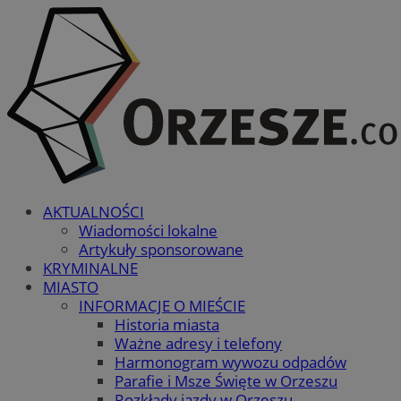
AKTUALNOŚCI
Wiadomości lokalne
Artykuły sponsorowane
KRYMINALNE
MIASTO
INFORMACJE O MIEŚCIE
Historia miasta
Ważne adresy i telefony
Harmonogram wywozu odpadów
Parafie i Msze Święte w Orzeszu
Rozkłady jazdy w Orzeszu