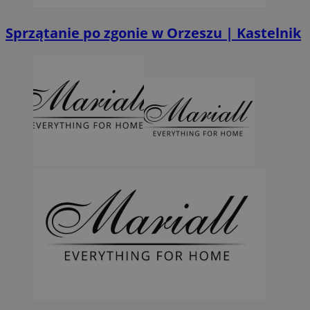
Sprzątanie po zgonie w Orzeszu | Kastelnik
Nazwa
Provider
/
Dome
Provider
/
Okres
Nazwa
Opis
ustat_agfw3qpwXtzumy9y6uj2bdltvfr72d
.ustat.info
Domena
Provider
/
przechowywania
Okres
Nazwa
Op
Domena
przechowywania
ustat_8hezdrw6jXdviqr1lbz8mnhdXttsgy
.ustat.info
_clck
.orzesze.com.pl
11 miesięcy 4
Ten plik
tygodnie
używan
__gads
1 rok
Ten
Google LLC
openstat_12e0dbcv8zs0ve4gkmvw2X3clrswu6
.openstat.eu
śledzeni
pow
.orzesze.com.pl
użytkow
Dou
openstat_gid
.openstat.eu
zaanga
Pub
stronie
Goo
openstat_axigzz1m6jhpfmjgqfcpjh681vzffl
.openstat.eu
interne
jes
celu po
rek
doświad
ustat_Xljcjgyrsdcuif81fxu0wdi19r2pcv
.ustat.info
któ
użytkow
zar
funkcjo
__Secure-YNID
.youtube.com
strony
MR
1 tydzień
To 
Microsoft
interne
coo
Corporation
WMF-Uniq
.upload.wikimedi
kt
.c.clarity.ms
_ga
1 rok 1 miesiąc
Ta nazw
Google LLC
po
cookie j
.orzesze.com.pl
wyk