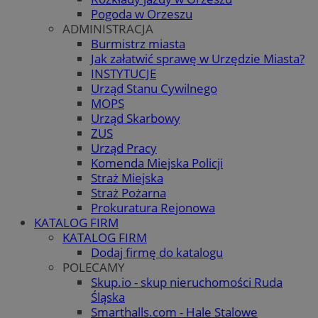
Pogoda w Orzeszu
ADMINISTRACJA
Burmistrz miasta
Jak załatwić sprawę w Urzędzie Miasta?
INSTYTUCJE
Urząd Stanu Cywilnego
MOPS
Urząd Skarbowy
ZUS
Urząd Pracy
Komenda Miejska Policji
Straż Miejska
Straż Pożarna
Prokuratura Rejonowa
KATALOG FIRM
KATALOG FIRM
Dodaj firmę do katalogu
POLECAMY
Skup.io - skup nieruchomości Ruda
Śląska
Smarthalls.com - Hale Stalowe