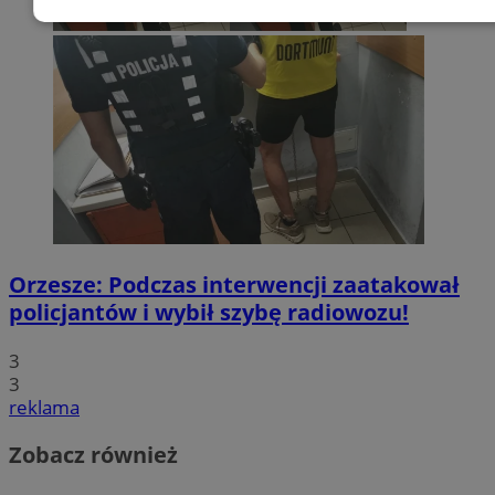
Niezbędne
Wydajność
Targeto
Funkcjonalność
Niesklasyfikow
Niezbędne
Wydajność
Targetowanie
Funkcjonal
Orzesze: Podczas interwencji zaatakował
Niesklasyfikowane
policjantów i wybił szybę radiowozu!
Niezbędne pliki cookie umożliwiają korzystanie z podstawowych fun
3
strony internetowej, takich jak logowanie użytkownika i zarządzani
Bez niezbędnych plików cookie nie można prawidłowo korzystać ze 
3
internetowej.
reklama
Provider
/
Okres
Nazwa
Domena
przechowywani
Zobacz również
SessID
orzesze.com.pl
1 rok