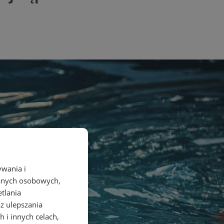
ywania i
danych osobowych,
etlania
az ulepszania
 i innych celach,