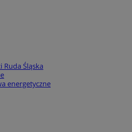
i Ruda Śląska
we
twa energetyczne