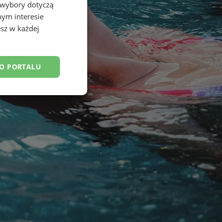
 wybory dotyczą
nym interesie
sz w każdej
DO PORTALU
esklasyfikowane
ane
owanie użytkownika i
j.