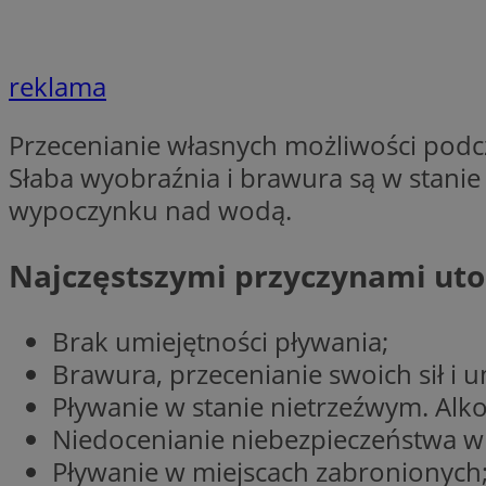
Nazwa
Nazwa
ustat_agfw3qpwXtz
Nazwa
reklama
ustat_8hezdrw6jXd
_clck
__gads
openstat_12e0dbc
Przecenianie własnych możliwości podcza
openstat_gid
Słaba wyobraźnia i brawura są w stanie 
_ga
MR
openstat_axigzz1m6
wypoczynku nad wodą.
ustat_Xljcjgyrsdcu
ANONCHK
__Secure-YNID
Najczęstszymi przyczynami uto
WMF-Uniq
_clsk
ustat_b6x6h2kseuk
__Secure-
ROLLOUT_TOKEN
Brak umiejętności pływania;
ustat_bl8Xwye1zkqx
Brawura, przecenianie swoich sił i u
ustat_bt5j7dtfgm4
_ga_1ZETYXEVYH
Pływanie w stanie nietrzeźwym. Alk
ustat_yzw2k52aXskv
_fbp
Niedocenianie niebezpieczeństwa w
FCCDCF
ustat_htx5jy2dajf
Pływanie w miejscach zabronionych
__eoi