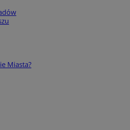
adów
szu
ie Miasta?