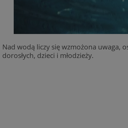
SessID
QeSessID
MvSessID
VISITOR_PRIVACY_
Nad wodą liczy się wzmożona uwaga, o
dorosłych, dzieci i młodzieży.
__cf_bm
CookieScriptConse
__cf_bm