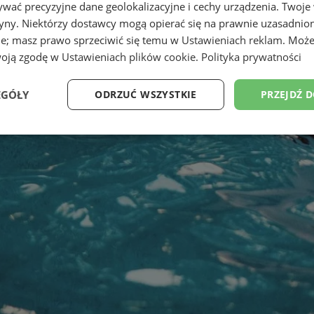
wać precyzyjne dane geolokalizacyjne i cechy urządzenia. Twoje
tryny. Niektórzy dostawcy mogą opierać się na prawnie uzasadnio
ie; masz prawo sprzeciwić się temu w
Ustawieniach reklam
. Może
woją zgodę w
Ustawieniach plików cookie
.
Polityka prywatności
EGÓŁY
ODRZUĆ WSZYSTKIE
PRZEJDŹ 
Wydajność
Targetowanie
Funkcjonalność
Ni
ezbędne
Wydajność
Targetowanie
Funkcjonalność
Niesklasyfikow
ie umożliwiają korzystanie z podstawowych funkcji strony internetowej, takich jak log
Bez niezbędnych plików cookie nie można prawidłowo korzystać ze strony internetowe
Provider
/
Okres
Opis
Domena
przechowywania