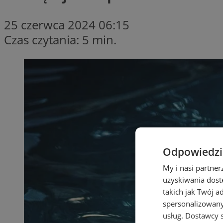
25 czerwca 2024 06:15
Czas czytania: 5 min.
Odpowiedzia
My i nasi partne
uzyskiwania dost
takich jak Twój a
spersonalizowanyc
usług.
Dostawcy s