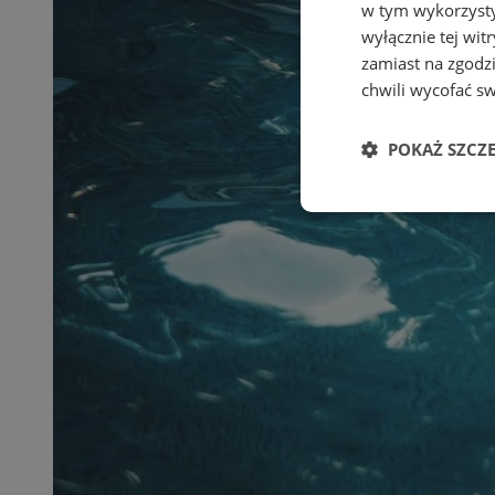
w tym wykorzysty
wyłącznie tej wi
zamiast na zgodz
chwili wycofać s
POKAŻ SZCZ
Niezbędne
Ni
Niezbędne pliki cook
zarządzanie kontem. 
Nazwa