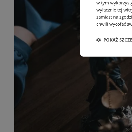
w tym wykorzysty
wyłącznie tej wi
zamiast na zgodz
chwili wycofać s
POKAŻ SZCZ
Niezbędne
Ni
Niezbędne pliki cook
zarządzanie kontem. 
Nazwa