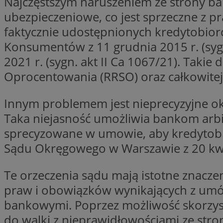
Najczęstszym naruszeniem ze strony bank
ubezpieczeniowe, co jest sprzeczne z 
Nazwa
Nazwa
faktycznie udostępnionych kredytobiorc
ustat_agfw3qpwXtz
Nazwa
ustat_8hezdrw6jXd
Konsumentów z 11 grudnia 2015 r. (syg
_clck
__gads
openstat_12e0dbc
2021 r. (sygn. akt II Ca 1067/21). Taki
openstat_gid
Oprocentowania (RRSO) oraz całkowitej 
_ga
MR
openstat_axigzz1m6
Innym problemem jest nieprecyzyjne ok
ustat_Xljcjgyrsdcu
ANONCHK
Taka niejasność umożliwia bankom arbi
__Secure-YNID
WMF-Uniq
sprecyzowane w umowie, aby kredytobi
_clsk
ustat_b6x6h2kseuk
Sądu Okręgowego w Warszawie z 20 kwiet
__Secure-
ROLLOUT_TOKEN
ustat_bl8Xwye1zkqx
Te orzeczenia sądu mają istotne znac
ustat_bt5j7dtfgm4
_ga_1ZETYXEVYH
praw i obowiązków wynikających z umó
ustat_yzw2k52aXskv
_fbp
FCCDCF
bankowymi. Poprzez możliwość skorzys
ustat_htx5jy2dajf
do walki z nieprawidłowościami ze stron
__eoi