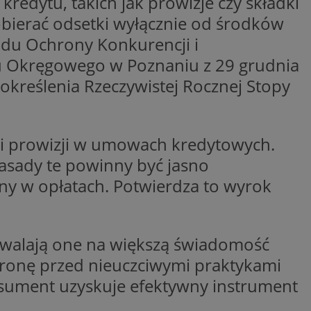
redytu, takich jak prowizje czy składki
obierać odsetki wyłącznie od środków
wywania
Opis
ądu Ochrony Konkurencji i
du Okręgowego w Poznaniu z 29 grudnia
rakcji użytkowników
u poprawy
ubleClick for
 określenia Rzeczywistej Rocznej Stopy
 strony
yświetlanie reklam
.
nalytics - co
 którego używamy
nej usługi
owej do
zróżniania
 i prowizji w umowach kredytowych.
 losowo
a. Jest on
w jaki sposób
ie i służy do
asady te powinny być jasno
ygodnie
ernetowej, oraz
sesji i kampanii na
wy mógł zobaczyć
ygodnie
y w opłatach. Potwierdza to wyrok
niem Microsoft
ażaniem funkcji i
ywania informacji o
rolować, które
tron w jedną sesję
wyświetlane
 etapowych,
zwalają one na większą świadomość
nego użytkownika
ytics do
ronę przed nieuczciwymi praktykami
serii produktów
rznej przez
sument uzyskuje efektywny instrument
sie rzeczywistym od
aangażowania