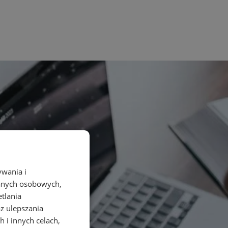
ywania i
danych osobowych,
etlania
az ulepszania
 i innych celach,