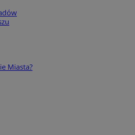
adów
szu
ie Miasta?