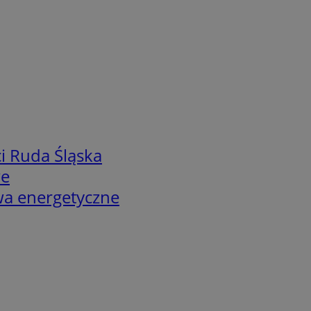
i Ruda Śląska
we
twa energetyczne