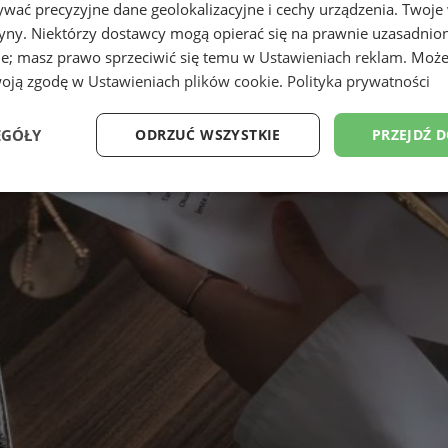
wać precyzyjne dane geolokalizacyjne i cechy urządzenia. Twoje
tryny. Niektórzy dostawcy mogą opierać się na prawnie uzasadnio
ie; masz prawo sprzeciwić się temu w
Ustawieniach reklam
. Może
woją zgodę w
Ustawieniach plików cookie
.
Polityka prywatności
EGÓŁY
ODRZUĆ WSZYSTKIE
PRZEJDŹ 
Wydajność
Targetowanie
Funkcjonalność
Ni
ezbędne
Wydajność
Targetowanie
Funkcjonalność
Niesklasyfikow
ie umożliwiają korzystanie z podstawowych funkcji strony internetowej, takich jak log
Bez niezbędnych plików cookie nie można prawidłowo korzystać ze strony internetowe
Provider
/
Okres
Opis
Domena
przechowywania