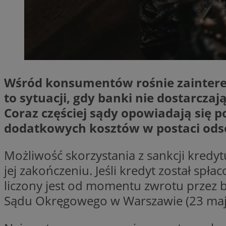
SessID
QeSessID
MvSessID
VISITOR_PRIVACY_
Wśród konsumentów rośnie zaintere
to sytuacji, gdy banki nie dostarcz
Coraz częściej sądy opowiadają się p
__cf_bm
dodatkowych kosztów w postaci odset
Możliwość skorzystania z sankcji kredy
CookieScriptConse
jej zakończeniu. Jeśli kredyt został spł
liczony jest od momentu zwrotu przez b
__cf_bm
Sądu Okręgowego w Warszawie (23 maja 