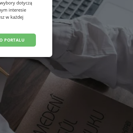
 wybory dotyczą
nym interesie
sz w każdej
DO PORTALU
esklasyfikowane
ane
owanie użytkownika i
j.