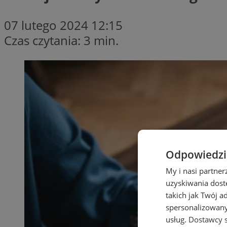
07 lutego 2024 12:15
Czas czytania: 3 min.
Odpowiedzia
My i nasi partne
uzyskiwania dost
takich jak Twój a
spersonalizowanyc
usług.
Dostawcy s