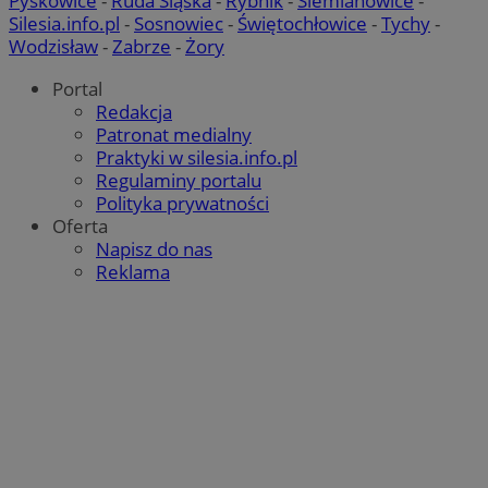
Pyskowice
-
Ruda Śląska
-
Rybnik
-
Siemianowice
-
SessID
orzesze.com.pl
1 rok
Silesia.info.pl
-
Sosnowiec
-
Świętochłowice
-
Tychy
-
Wodzisław
-
Zabrze
-
Żory
Portal
QeSessID
orzesze.com.pl
1 rok
Redakcja
Patronat medialny
Praktyki w silesia.info.pl
MvSessID
orzesze.com.pl
1 rok
Regulaminy portalu
Polityka prywatności
Oferta
Napisz do nas
VISITOR_PRIVACY_METADATA
5 miesięcy 4
YouTube
tygodnie
.youtube.com
Reklama
Google Privacy Policy