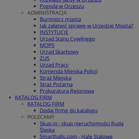
Pogoda w Orzeszu
ADMINISTRACJA
Burmistrz miasta
Jak załatwić sprawę w Urzędzie Miasta?
INSTYTUCJE
Urząd Stanu Cywilnego
MOPS
Urząd Skarbowy
ZUS
Urząd Pracy
Komenda Miejska Policji
Straż Miejska
Straż Pożarna
Prokuratura Rejonowa
KATALOG FIRM
KATALOG FIRM
Dodaj firmę do katalogu
POLECAMY
Skup.io - skup nieruchomości Ruda
Śląska
Smarthalls.com - Hale Stalowe