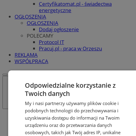
Certyfikatomat.pl - świadectwa
energetyczne
OGŁOSZENIA
OGŁOSZENIA
Dodaj ogłoszenie
POLECAMY
Protocol IT
Pracuj.pl - praca w Orzeszu
REKLAMA
WSPÓŁPRACA
Odpowiedzialne korzystanie z
Twoich danych
My i nasi partnerzy używamy plików cookie i
podobnych technologii do przechowywania i
Katalog firm
uzyskiwania dostępu do informacji na Twoim
Moda
urządzeniu oraz do przetwarzania danych
Galanterie
osobowych, takich jak Twój adres IP, unikalne