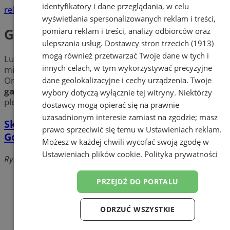
identyfikatory i dane przeglądania, w celu
reklama
wyświetlania spersonalizowanych reklam i treści,
Galanterie
pomiaru reklam i treści, analizy odbiorców oraz
ulepszania usług.
Dostawcy stron trzecich (1913)
mogą również przetwarzać Twoje dane w tych i
Lubisz
skórzane dodatki
? Sprawdź
galanterie
w
innych celach, w tym wykorzystywać precyzyjne
mieście Orzesze. Znajdź najlepsze sklepy w pobliżu
Orzesza posiadające w swojej ofercie szeroki wybór
dane geolokalizacyjne i cechy urządzenia. Twoje
galanterii skórzanej
m.in. torby i torebki, portfele,
wybory dotyczą wyłącznie tej witryny. Niektórzy
plecaki, etui, walizki, paski, teczki oraz torby podróżne.
dostawcy mogą opierać się na prawnie
uzasadnionym interesie zamiast na zgodzie; masz
Skóra Sprzedaż Galanterii Skórzanej Helena
prawo sprzeciwić się temu w
Ustawieniach reklam
.
Gołowczyk
Możesz w każdej chwili wycofać swoją zgodę w
Ustawieniach plików cookie
.
Polityka prywatności
Rybnicka, 43-180 Orzesze
Dodaj firmę
PRZEJDŹ DO PORTALU
Pozostałe firmy w kategorii
ODRZUĆ WSZYSTKIE
reklama