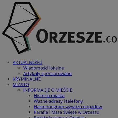
AKTUALNOŚCI
Wiadomości lokalne
Artykuły sponsorowane
KRYMINALNE
MIASTO
INFORMACJE O MIEŚCIE
Historia miasta
Ważne adresy i telefony
Harmonogram wywozu odpadów
Parafie i Msze Święte w Orzeszu
Rozkłady jazdy w Orzeszu