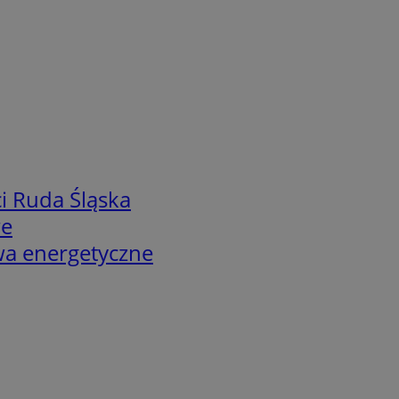
i Ruda Śląska
we
twa energetyczne