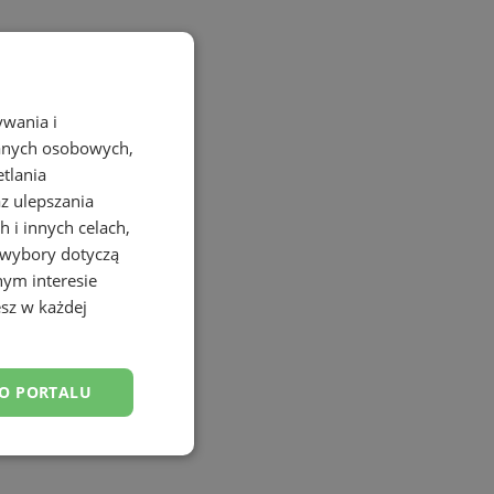
ywania i
danych osobowych,
etlania
az ulepszania
 i innych celach,
 wybory dotyczą
nym interesie
sz w każdej
DO PORTALU
esklasyfikowane