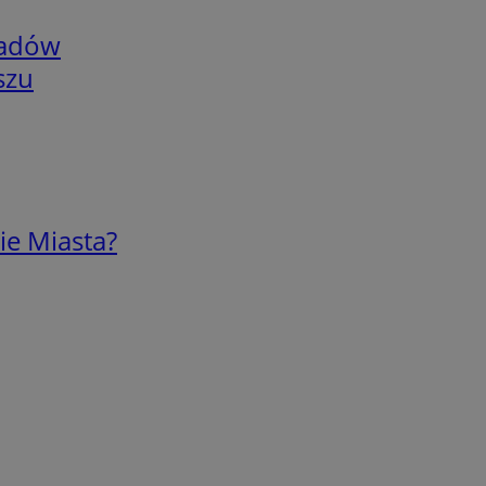
adów
szu
ie Miasta?