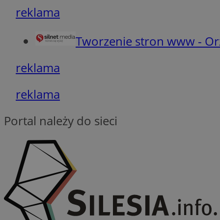
__cf_bm
reklama
Tworzenie stron www - Or
CookieScriptConse
reklama
__cf_bm
reklama
Portal należy do sieci
Nazwa
Nazwa
ustat_agfw3qpwXtz
Nazwa
ustat_8hezdrw6jXd
_clck
__gads
openstat_12e0dbc
openstat_gid
_ga
MR
openstat_axigzz1m6
ustat_Xljcjgyrsdcu
ANONCHK