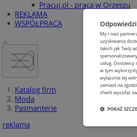
Pracuj.pl - praca w Orzeszu
REKLAMA
WSPÓŁPRACA
Odpowiedzia
My i nasi partne
uzyskiwania dost
takich jak Twój a
spersonalizowanyc
usług.
Dostawcy s
w tym wykorzysty
wyłącznie tej wi
zamiast na zgodz
Katalog firm
chwili wycofać s
Moda
Pasmanterie
POKAŻ SZCZ
reklama
Niezbędne