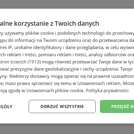
lne korzystanie z Twoich danych
rzy używamy plików cookie i podobnych technologii do przechow
ępu do informacji na Twoim urządzeniu oraz do przetwarzania 
dres IP, unikalne identyfikatory i dane przeglądania, w celu wyświ
h reklam i treści, pomiaru reklam i treści, analizy odbiorców or
tron trzecich (1913)
mogą również przetwarzać Twoje dane w tych
wać precyzyjne dane geolokalizacyjne i cechy urządzenia. Twoje
tryny. Niektórzy dostawcy mogą opierać się na prawnie uzasadnio
ie; masz prawo sprzeciwić się temu w
Ustawieniach reklam
. Może
woją zgodę w
Ustawieniach plików cookie
.
Polityka prywatności
EGÓŁY
ODRZUĆ WSZYSTKIE
PRZEJDŹ 
Wydajność
Targetowanie
Funkcjonalność
Ni