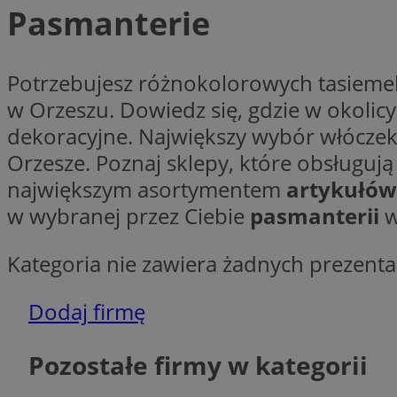
Pasmanterie
Potrzebujesz różnokolorowych tasieme
Ni
w Orzeszu. Dowiedz się, gdzie w okolicy 
dekoracyjne. Największy wybór włóczek,
Niezbędne pliki cook
zarządzanie kontem. 
Orzesze. Poznaj sklepy, które obsługu
Nazwa
największym asortymentem
artykułów
w wybranej przez Ciebie
pasmanterii
w
SessID
QeSessID
Kategoria nie zawiera żadnych prezentac
MvSessID
VISITOR_PRIVACY_
Dodaj firmę
Pozostałe firmy w kategorii