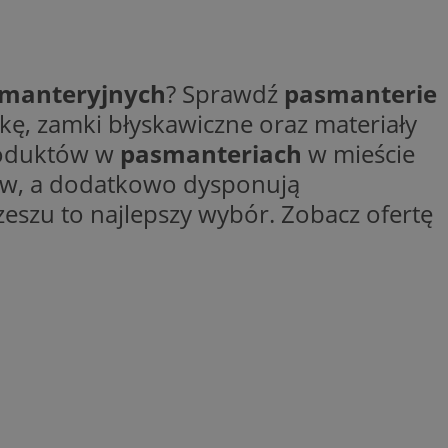
smanteryjnych
? Sprawdź
pasmanterie
ane
czkę, zamki błyskawiczne oraz materiały
roduktów w
pasmanteriach
w mieście
owanie użytkownika i
j.
dów, a dodatkowo dysponują
eszu to najlepszy wybór. Zobacz ofertę
kator sesji.
kator sesji.
kator sesji.
acje o zgodzie
h dotyczących
itryny. Rejestruje
ści i ustawień
nie w kolejnych
nie musi ponownie
o zwiększa wygodę i
nych.