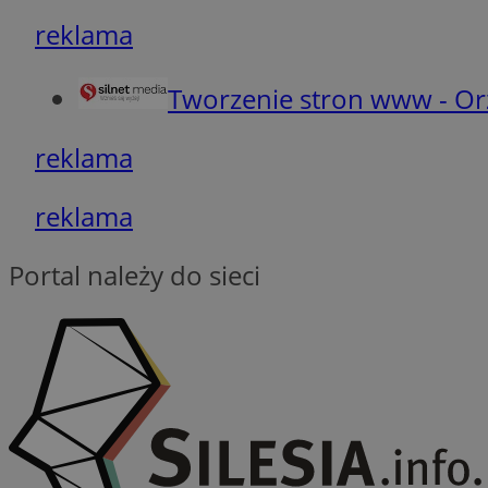
__cf_bm
reklama
CookieScriptConse
Tworzenie stron www - Or
reklama
__cf_bm
reklama
Portal należy do sieci
Nazwa
Nazwa
ustat_agfw3qpwXtz
Nazwa
ustat_8hezdrw6jXd
_clck
__gads
openstat_12e0dbc
openstat_gid
_ga
MR
openstat_axigzz1m6
ustat_Xljcjgyrsdcu
ANONCHK