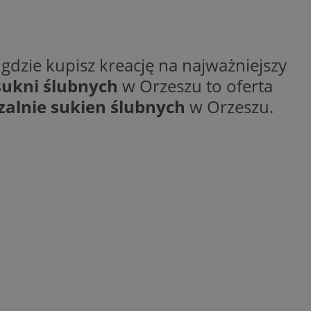
gdzie kupisz kreację na najważniejszy
ane
ukni ślubnych
w Orzeszu to oferta
alnie sukien ślubnych
w Orzeszu.
owanie użytkownika i
j.
kator sesji.
kator sesji.
kator sesji.
acje o zgodzie
h dotyczących
itryny. Rejestruje
ści i ustawień
nie w kolejnych
nie musi ponownie
o zwiększa wygodę i
nych.