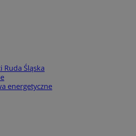
i Ruda Śląska
we
twa energetyczne