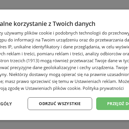
lne korzystanie z Twoich danych
rzy używamy plików cookie i podobnych technologii do przechow
ępu do informacji na Twoim urządzeniu oraz do przetwarzania 
dres IP, unikalne identyfikatory i dane przeglądania, w celu wyświ
h reklam i treści, pomiaru reklam i treści, analizy odbiorców or
tron trzecich (1913)
mogą również przetwarzać Twoje dane w tych
wać precyzyjne dane geolokalizacyjne i cechy urządzenia. Twoje
tryny. Niektórzy dostawcy mogą opierać się na prawnie uzasadnio
ie; masz prawo sprzeciwić się temu w
Ustawieniach reklam
. Może
woją zgodę w
Ustawieniach plików cookie
.
Polityka prywatności
EGÓŁY
ODRZUĆ WSZYSTKIE
PRZEJDŹ 
Wydajność
Targetowanie
Funkcjonalność
Ni