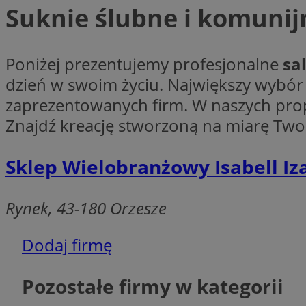
Suknie ślubne i komunij
Poniżej prezentujemy profesjonalne
sa
Ni
dzień w swoim życiu. Największy wybór
zaprezentowanych firm. W naszych prop
Niezbędne pliki cook
zarządzanie kontem. 
Znajdź kreację stworzoną na miarę Two
Nazwa
Sklep Wielobranżowy Isabell I
SessID
QeSessID
Rynek, 43-180 Orzesze
MvSessID
VISITOR_PRIVACY_
Dodaj firmę
Pozostałe firmy w kategorii