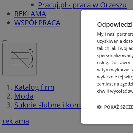
Pracuj.pl - praca w Orzeszu
REKLAMA
WSPÓŁPRACA
Odpowiedzia
My i nasi partne
uzyskiwania dost
takich jak Twój a
spersonalizowanyc
usług.
Dostawcy s
w tym wykorzysty
wyłącznie tej wi
zamiast na zgodz
Katalog firm
chwili wycofać s
Moda
Suknie ślubne i komunijne
POKAŻ SZCZ
reklama
Niezbędne