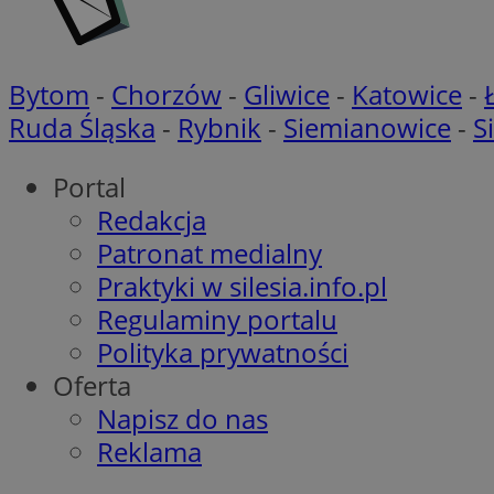
__Secure-YNID
WMF-Uniq
_clsk
ustat_b6x6h2kseuk
__Secure-
Bytom
-
Chorzów
-
Gliwice
-
Katowice
-
ROLLOUT_TOKEN
ustat_bl8Xwye1zkqx
Ruda Śląska
-
Rybnik
-
Siemianowice
-
S
ustat_bt5j7dtfgm4
_ga_1ZETYXEVYH
ustat_yzw2k52aXskv
Portal
_fbp
FCCDCF
ustat_htx5jy2dajf
Redakcja
__eoi
Patronat medialny
MUID
Praktyki w silesia.info.pl
Regulaminy portalu
_clsk
MUID
Polityka prywatności
Oferta
ustat_gid
Napisz do nas
OAID
Reklama