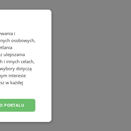
ywania i
danych osobowych,
etlania
az ulepszania
 i innych celach,
 wybory dotyczą
nym interesie
sz w każdej
DO PORTALU
esklasyfikowane