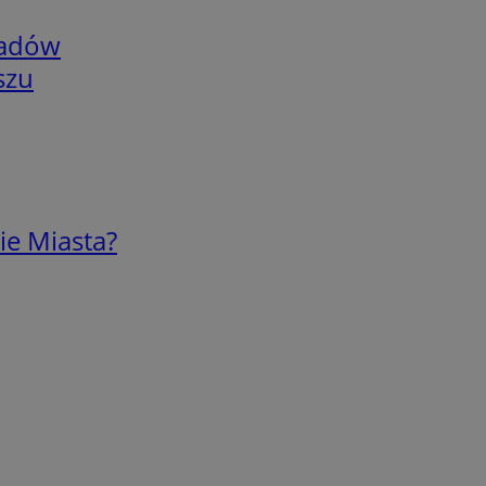
adów
szu
ie Miasta?