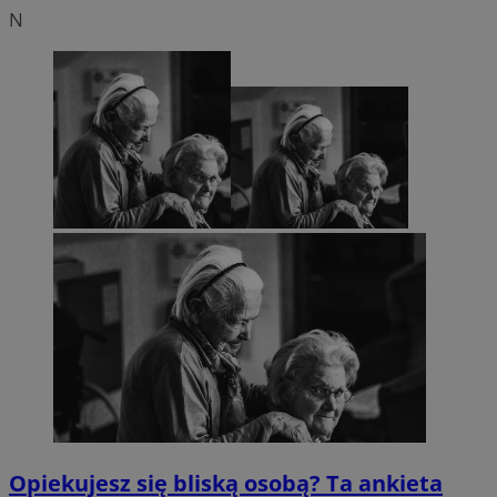
N
Opiekujesz się bliską osobą? Ta ankieta