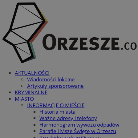
AKTUALNOŚCI
Wiadomości lokalne
Artykuły sponsorowane
KRYMINALNE
MIASTO
INFORMACJE O MIEŚCIE
Historia miasta
Ważne adresy i telefony
Harmonogram wywozu odpadów
Parafie i Msze Święte w Orzeszu
Rozkłady jazdy w Orzeszu