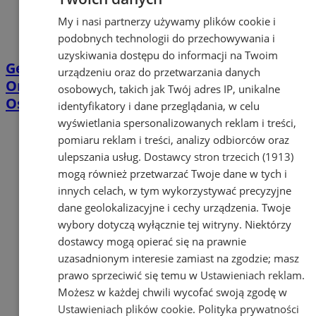
My i nasi partnerzy używamy plików cookie i
podobnych technologii do przechowywania i
uzyskiwania dostępu do informacji na Twoim
Geodeci wejdą na nieruchomości w
urządzeniu oraz do przetwarzania danych
Orzeszu. Chodzi o projekt linii Katowice–
osobowych, takich jak Twój adres IP, unikalne
Ostrawa
identyfikatory i dane przeglądania, w celu
wyświetlania spersonalizowanych reklam i treści,
pomiaru reklam i treści, analizy odbiorców oraz
ulepszania usług.
Dostawcy stron trzecich (1913)
mogą również przetwarzać Twoje dane w tych i
innych celach, w tym wykorzystywać precyzyjne
dane geolokalizacyjne i cechy urządzenia. Twoje
wybory dotyczą wyłącznie tej witryny. Niektórzy
dostawcy mogą opierać się na prawnie
uzasadnionym interesie zamiast na zgodzie; masz
prawo sprzeciwić się temu w
Ustawieniach reklam
.
Możesz w każdej chwili wycofać swoją zgodę w
Ustawieniach plików cookie
.
Polityka prywatności