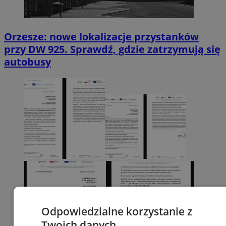
Orzesze: nowe lokalizacje przystanków
przy DW 925. Sprawdź, gdzie zatrzymują się
autobusy
Odpowiedzialne korzystanie z
Twoich danych