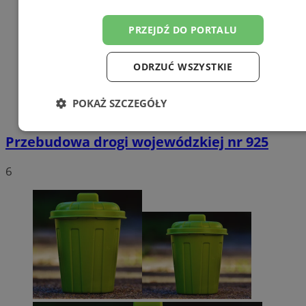
PRZEJDŹ DO PORTALU
ODRZUĆ WSZYSTKIE
POKAŻ SZCZEGÓŁY
Niezbędne
Wydajność
Targetowanie
Przebudowa drogi wojewódzkiej nr 925
6
Funkcjonalność
Niesklasyfikowane
Niezbędne
Wydajność
Targetowanie
Funkcjonalność
Niesklasyfikowane