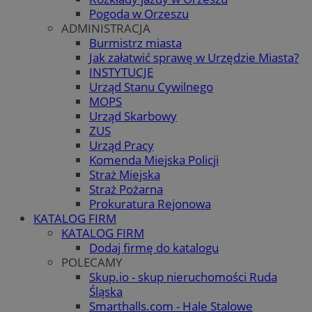
Pogoda w Orzeszu
ADMINISTRACJA
Burmistrz miasta
Jak załatwić sprawę w Urzędzie Miasta?
INSTYTUCJE
Urząd Stanu Cywilnego
MOPS
Urząd Skarbowy
ZUS
Urząd Pracy
Komenda Miejska Policji
Straż Miejska
Straż Pożarna
Prokuratura Rejonowa
KATALOG FIRM
KATALOG FIRM
Dodaj firmę do katalogu
POLECAMY
Skup.io - skup nieruchomości Ruda
Śląska
Smarthalls.com - Hale Stalowe