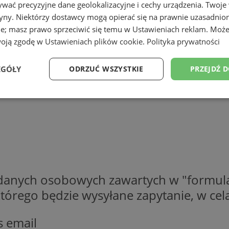
wać precyzyjne dane geolokalizacyjne i cechy urządzenia. Twoje
tryny. Niektórzy dostawcy mogą opierać się na prawnie uzasadnio
ie; masz prawo sprzeciwić się temu w
Ustawieniach reklam
. Może
woją zgodę w
Ustawieniach plików cookie
.
Polityka prywatności
EGÓŁY
ODRZUĆ WSZYSTKIE
PRZEJDŹ 
Wydajność
Targetowanie
Funkcjonalność
Ni
ezbędne
Wydajność
Targetowanie
Funkcjonalność
Niesklasyfikow
 danych osobowych zawartych w "formula
o którego będzie wysyłane zapytanie, w c
ie umożliwiają korzystanie z podstawowych funkcji strony internetowej, takich jak log
Bez niezbędnych plików cookie nie można prawidłowo korzystać ze strony internetowe
Provider
/
Okres
s email
Opis
Domena
przechowywania