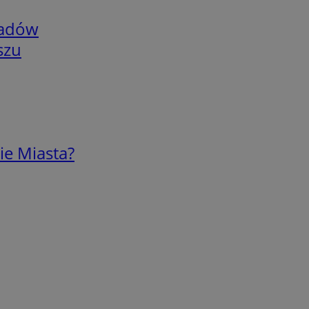
adów
szu
ie Miasta?