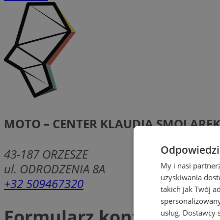
MOTO – CENTER KLAUDIA SMOLARE
Odpowiedzia
43-187
ORZESZE
ul. ODRODZENIA 8A
My i nasi partne
uzyskiwania dost
+32 509467320
takich jak Twój a
spersonalizowanyc
Formularz kontaktowy
usług.
Dostawcy s