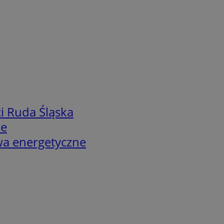
i Ruda Śląska
we
twa energetyczne