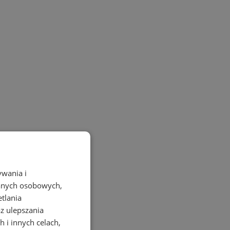
ywania i
danych osobowych,
etlania
az ulepszania
 i innych celach,