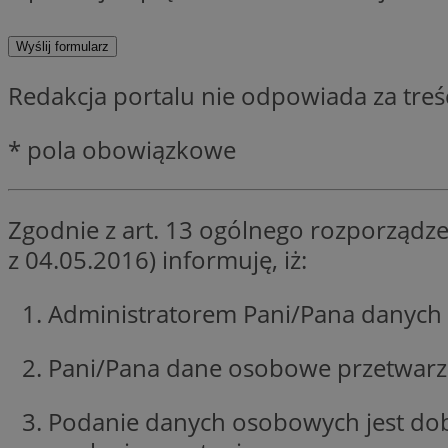
SessID
QeSessID
MvSessID
Redakcja portalu nie odpowiada za tre
VISITOR_PRIVACY_
* pola obowiązkowe
Zgodnie z art. 13 ogólnego rozporządze
__cf_bm
z 04.05.2016) informuję, iż:
CookieScriptConse
Administratorem Pani/Pana danych 
Pani/Pana dane osobowe przetwarzan
__cf_bm
Podanie danych osobowych jest do