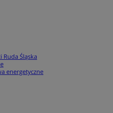
i Ruda Śląska
we
twa energetyczne