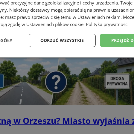
wać precyzyjne dane geolokalizacyjne i cechy urządzenia. Twoje
tryny. Niektórzy dostawcy mogą opierać się na prawnie uzasadnio
ie; masz prawo sprzeciwić się temu w
Ustawieniach reklam
. Może
woją zgodę w
Ustawieniach plików cookie
.
Polityka prywatności
EGÓŁY
ODRZUĆ WSZYSTKIE
PRZEJDŹ 
Wydajność
Targetowanie
Funkcjonalność
Ni
ezbędne
Wydajność
Targetowanie
Funkcjonalność
Niesklasyfikow
ie umożliwiają korzystanie z podstawowych funkcji strony internetowej, takich jak log
Bez niezbędnych plików cookie nie można prawidłowo korzystać ze strony internetowe
ną w Orzeszu? Miasto wyjaśnia 
Provider
/
Okres
Opis
Domena
przechowywania