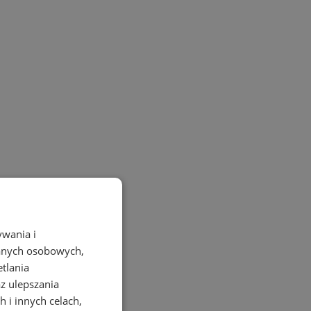
ywania i
danych osobowych,
etlania
az ulepszania
 i innych celach,