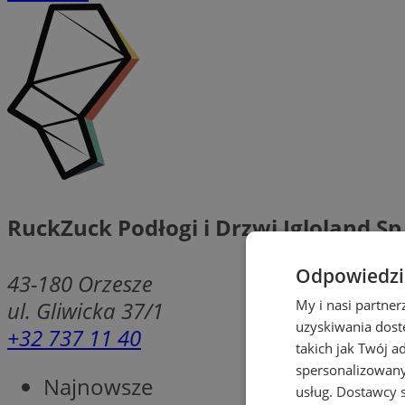
RuckZuck Podłogi i Drzwi Igloland Sp.
Odpowiedzia
43-180
Orzesze
ul. Gliwicka 37/1
My i nasi partne
uzyskiwania dost
+32 737 11 40
takich jak Twój a
spersonalizowanyc
Najnowsze
usług.
Dostawcy s