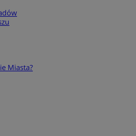
adów
szu
ie Miasta?