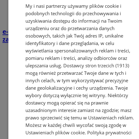
My i nasi partnerzy używamy plików cookie i
podobnych technologii do przechowywania i
uzyskiwania dostępu do informacji na Twoim
urządzeniu oraz do przetwarzania danych
e-Urząd Miasta Orzesze. Podatki i opłaty
osobowych, takich jak Twój adres IP, unikalne
załatwisz online
identyfikatory i dane przeglądania, w celu
wyświetlania spersonalizowanych reklam i treści,
pomiaru reklam i treści, analizy odbiorców oraz
ulepszania usług.
Dostawcy stron trzecich (1913)
mogą również przetwarzać Twoje dane w tych i
innych celach, w tym wykorzystywać precyzyjne
dane geolokalizacyjne i cechy urządzenia. Twoje
wybory dotyczą wyłącznie tej witryny. Niektórzy
dostawcy mogą opierać się na prawnie
uzasadnionym interesie zamiast na zgodzie; masz
prawo sprzeciwić się temu w
Ustawieniach reklam
.
Możesz w każdej chwili wycofać swoją zgodę w
Ustawieniach plików cookie
.
Polityka prywatności