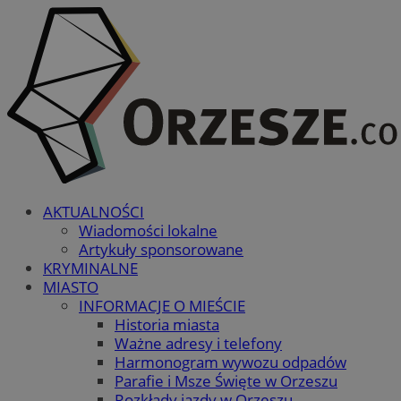
AKTUALNOŚCI
Wiadomości lokalne
Artykuły sponsorowane
KRYMINALNE
MIASTO
INFORMACJE O MIEŚCIE
Historia miasta
Ważne adresy i telefony
Harmonogram wywozu odpadów
Parafie i Msze Święte w Orzeszu
Rozkłady jazdy w Orzeszu