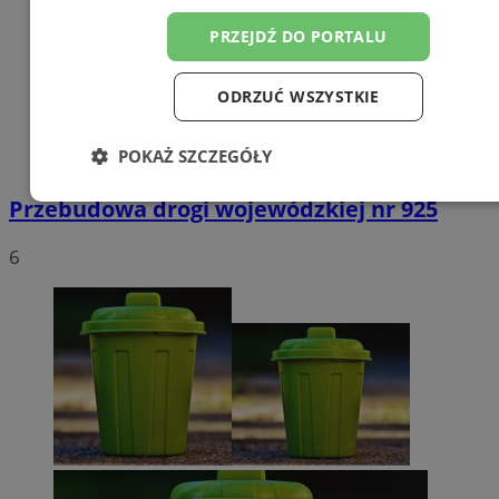
PRZEJDŹ DO PORTALU
ODRZUĆ WSZYSTKIE
POKAŻ SZCZEGÓŁY
Niezbędne
Wydajność
Targetowanie
Przebudowa drogi wojewódzkiej nr 925
6
Funkcjonalność
Niesklasyfikowane
Niezbędne
Wydajność
Targetowanie
Funkcjonalność
Niesklasyfikowane