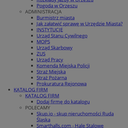
Pogoda w Orzeszu
ADMINISTRACJA
Burmistrz miasta
Jak załatwić sprawę w Urzędzie Miasta?
INSTYTUCJE
Urząd Stanu Cywilnego
MOPS
Urząd Skarbowy
ZUS
Urząd Pracy
Komenda Miejska Policji
Straż Miejska
Straż Pożarna
Prokuratura Rejonowa
KATALOG FIRM
KATALOG FIRM
Dodaj firmę do katalogu
POLECAMY
Skup.io - skup nieruchomości Ruda
Śląska
Smarthalls.com - Hale Stalowe