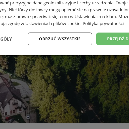
wać precyzyjne dane geolokalizacyjne i cechy urządzenia. Twoje
tryny. Niektórzy dostawcy mogą opierać się na prawnie uzasadnio
ie; masz prawo sprzeciwić się temu w
Ustawieniach reklam
. Może
woją zgodę w
Ustawieniach plików cookie
.
Polityka prywatności
EGÓŁY
ODRZUĆ WSZYSTKIE
PRZEJDŹ 
Wydajność
Targetowanie
Funkcjonalność
Ni
ezbędne
Wydajność
Targetowanie
Funkcjonalność
Niesklasyfikow
ie umożliwiają korzystanie z podstawowych funkcji strony internetowej, takich jak log
Bez niezbędnych plików cookie nie można prawidłowo korzystać ze strony internetowe
Provider
/
Okres
Opis
Domena
przechowywania