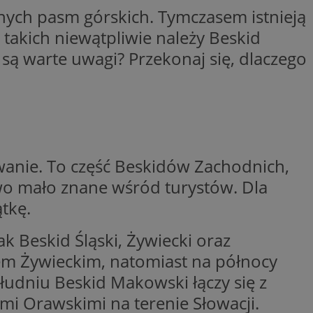
rnych pasm górskich. Tymczasem istnieją
kator sesji.
 takich niewątpliwie należy Beskid
kator sesji.
 są warte uwagi? Przekonaj się, dlaczego
kator sesji.
acje o zgodzie
h dotyczących
itryny. Rejestruje
ści i ustawień
nie w kolejnych
nie musi ponownie
o zwiększa wygodę i
nych.
wanie. To część Beskidów Zachodnich,
a ludzi i botów. Jest
ej, ponieważ
wo mało znane wśród turystów. Dla
rtów na temat
ej.
tkę.
usługę Cookie-
rencji dotyczących
Jest to konieczne,
 Beskid Śląski, Żywiecki oraz
 działał poprawnie.
em Żywieckim, natomiast na północy
a ludzi i botów. Jest
ej, ponieważ
udniu Beskid Makowski łączy się z
rtów na temat
ej.
mi Orawskimi na terenie Słowacji.