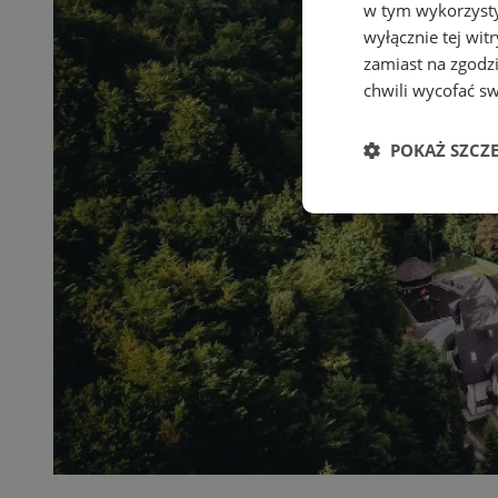
w tym wykorzysty
wyłącznie tej wi
zamiast na zgodz
chwili wycofać s
POKAŻ SZCZ
Niezbędne
Ni
Niezbędne pliki cook
zarządzanie kontem. 
Nazwa