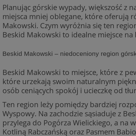
Planując górskie wypady, większość z n
SessID
miejsca mniej oblegane, które oferują r
QeSessID
Makowski. Czym wyróżnia się ten region,
MvSessID
VISITOR_PRIVACY_
Beskid Makowski to idealne miejsce na 
Beskid Makowski – niedoceniony region górsk
Beskid Makowski to miejsce, które z pe
__cf_bm
które urzekają swoim naturalnym piękn
osób ceniących spokój i ucieczkę od tłu
CookieScriptConse
Ten region leży pomiędzy bardziej rozp
Wyspowy. Na zachodzie sąsiaduje z Bes
__cf_bm
przylega do Pogórza Wielickiego, a na
Kotliną Rabczańską oraz Pasmem Babiogó