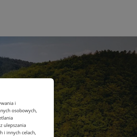
ywania i
danych osobowych,
etlania
az ulepszania
 i innych celach,