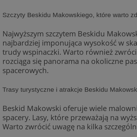
Nazwa
Szczyty Beskidu Makowskiego, które warto z
Nazwa
ustat_agfw3qpwXtz
Nazwa
ustat_8hezdrw6jXd
_clck
Najwyższym szczytem Beskidu Makowskie
__gads
openstat_12e0dbc
najbardziej imponująca wysokość w skali
openstat_gid
_ga
trudy wspinaczki. Warto również zwrócić
MR
openstat_axigzz1m6
rozciąga się panorama na okoliczne pasm
ustat_Xljcjgyrsdcu
ANONCHK
spacerowych.
__Secure-YNID
WMF-Uniq
_clsk
ustat_b6x6h2kseuk
Trasy turystyczne i atrakcje Beskidu Makows
__Secure-
ROLLOUT_TOKEN
ustat_bl8Xwye1zkqx
Beskid Makowski oferuje wiele malownic
ustat_bt5j7dtfgm4
_ga_1ZETYXEVYH
spacery. Lasy, które przeważają na wyżs
ustat_yzw2k52aXskv
_fbp
FCCDCF
ustat_htx5jy2dajf
Warto zwrócić uwagę na kilka szczególni
__eoi