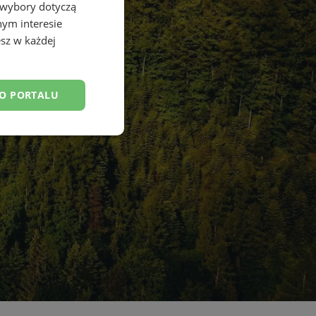
 wybory dotyczą
nym interesie
sz w każdej
DO PORTALU
esklasyfikowane
ane
owanie użytkownika i
j.