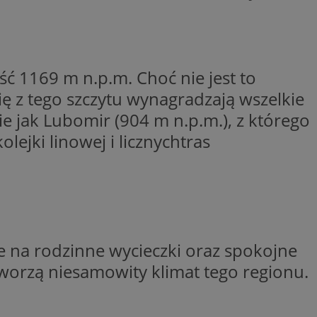
wywania
Opis
rakcji użytkowników
 1169 m n.p.m. Choć nie jest to
u poprawy
ubleClick for
 strony
yświetlanie reklam
ię z tego szczytu wynagradzają wszelkie
.
nalytics - co
ie jak Lubomir (904 m n.p.m.), z którego
 którego używamy
nej usługi
owej do
zróżniania
ejki linowej i licznychtras
 losowo
a. Jest on
w jaki sposób
ie i służy do
ygodnie
ernetowej, oraz
sesji i kampanii na
wy mógł zobaczyć
ygodnie
niem Microsoft
ażaniem funkcji i
ywania informacji o
rolować, które
tron w jedną sesję
wyświetlane
 etapowych,
e na rodzinne wycieczki oraz spokojne
nego użytkownika
ytics do
tworzą niesamowity klimat tego regionu.
serii produktów
rznej przez
sie rzeczywistym od
aangażowania