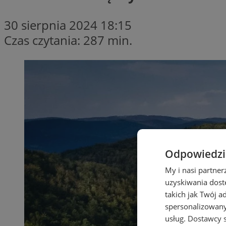
30 sierpnia 2024 18:15
Czas czytania: 287 min.
Odpowiedzia
My i nasi partne
uzyskiwania dost
takich jak Twój a
spersonalizowanyc
usług.
Dostawcy s