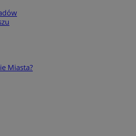
adów
szu
ie Miasta?