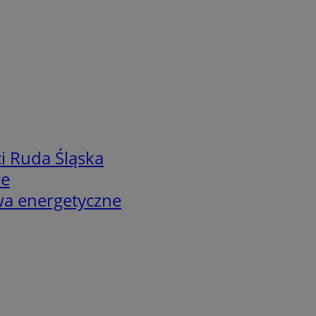
i Ruda Śląska
we
twa energetyczne