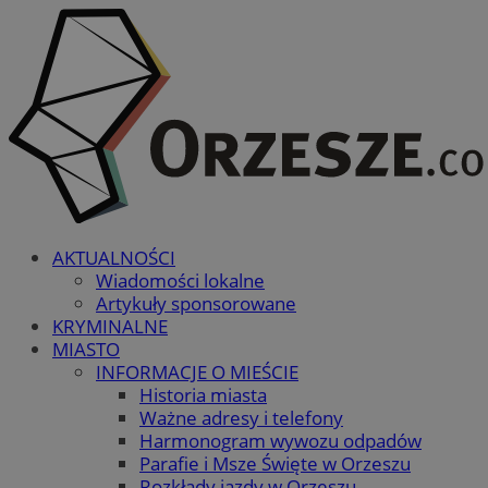
AKTUALNOŚCI
Wiadomości lokalne
Artykuły sponsorowane
KRYMINALNE
MIASTO
INFORMACJE O MIEŚCIE
Historia miasta
Ważne adresy i telefony
Harmonogram wywozu odpadów
Parafie i Msze Święte w Orzeszu
Rozkłady jazdy w Orzeszu