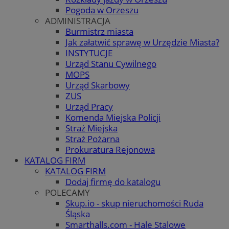
Pogoda w Orzeszu
ADMINISTRACJA
Burmistrz miasta
Jak załatwić sprawę w Urzędzie Miasta?
INSTYTUCJE
Urząd Stanu Cywilnego
MOPS
Urząd Skarbowy
ZUS
Urząd Pracy
Komenda Miejska Policji
Straż Miejska
Straż Pożarna
Prokuratura Rejonowa
KATALOG FIRM
KATALOG FIRM
Dodaj firmę do katalogu
POLECAMY
Skup.io - skup nieruchomości Ruda
Śląska
Smarthalls.com - Hale Stalowe