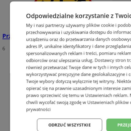
Odpowiedzialne korzystanie z Twoi
My i nasi partnerzy używamy plików cookie i podob
przechowywania i uzyskiwania dostępu do informac
Przebudowa drogi wojewódzkiej nr 925
urządzeniu oraz do przetwarzania danych osobowych
adres IP, unikalne identyfikatory i dane przeglądani
6
spersonalizowanych reklam i treści, pomiaru reklam i
odbiorców oraz ulepszania usług.
Dostawcy stron tr
również przetwarzać Twoje dane w tych i innych cel
wykorzystywać precyzyjne dane geolokalizacyjne i c
Twoje wybory dotyczą wyłącznie tej witryny. Niekt
opierać się na prawnie uzasadnionym interesie zami
prawo sprzeciwić się temu w
Ustawieniach reklam
.
chwili wycofać swoją zgodę w
Ustawieniach plików 
prywatności
ODRZUĆ WSZYSTKIE
PRZEJ