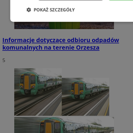
POKAŻ SZCZEGÓŁY
Niezbędne
Wydajność
Targetowani
Informacje dotyczące odbioru odpadów
Niesklasyfikowane
komunalnych na terenie Orzesza
5
Niezbędne
Wydajność
Targetowanie
Funkcjonalno
Niezbędne pliki cookie umożliwiają korzystanie z podstawowych fun
takich jak logowanie użytkownika i zarządzanie kontem. Bez niezb
można prawidłowo korzystać ze strony internetowej.
Provider
/
Okres
Nazwa
Domena
przechowywan
SessID
orzesze.com.pl
1 rok