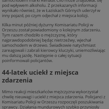
samochodem marki Renault Clio może znajdować się
pod wpływem alkoholu. Z przekazanych informacji
wynikało również, że w Łaziskach Górnych uderzył w
inny pojazd, po czym odjechał z miejsca kolizji.
Kilka minut później dyżurny Komisariatu Policji w
Orzeszu został powiadomiony o kolejnym zdarzeniu.
Tym razem chodziło o mężczyznę, który
najprawdopodobniej będąc nietrzeźwy, wjechał
samochodem w drzewo. Świadkowie natychmiast
zareagowali i zabrali kierowcy kluczyki, uniemożliwiając
mu dalszą jazdę. Następnie o całej sytuacji
poinformowali policjantów.
44-latek uciekł z miejsca
zdarzenia
Mimo reakcji mieszkańców mężczyzna wykorzystał
chwilę nieuwagi i uciekł z miejsca zdarzenia. Policjanci z
Komisariatu Policji w Orzeszu rozpoczęli poszukiwania
sprawcy. Działania mundurowych szybko przyniosły