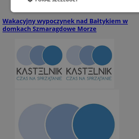
Niezbędne
Wydajność
Targetowani
Wakacyjny wypoczynek nad Bałtykiem w
domkach Szmaragdowe Morze
Niesklasyfikowane
Niezbędne
Wydajność
Targetowanie
Funkcjonalno
Niezbędne pliki cookie umożliwiają korzystanie z podstawowych fun
takich jak logowanie użytkownika i zarządzanie kontem. Bez niezb
można prawidłowo korzystać ze strony internetowej.
Provider
/
Okres
Nazwa
Domena
przechowywan
SessID
orzesze.com.pl
1 rok