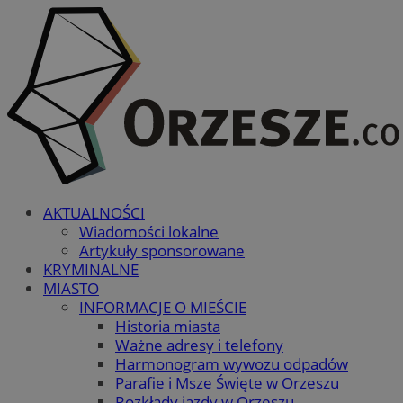
AKTUALNOŚCI
Wiadomości lokalne
Artykuły sponsorowane
KRYMINALNE
MIASTO
INFORMACJE O MIEŚCIE
Historia miasta
Ważne adresy i telefony
Harmonogram wywozu odpadów
Parafie i Msze Święte w Orzeszu
Rozkłady jazdy w Orzeszu