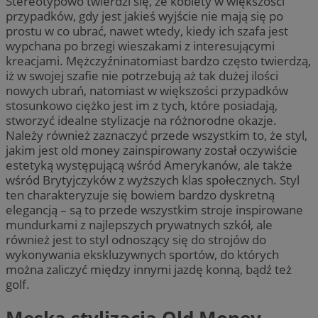
Stereotypowo twierdzi się, że kobiety w większości
przypadków, gdy jest jakieś wyjście nie mają się po
prostu w co ubrać, nawet wtedy, kiedy ich szafa jest
wypchana po brzegi wieszakami z interesującymi
kreacjami. Mężczyźninatomiast bardzo często twierdzą,
iż w swojej szafie nie potrzebują aż tak dużej ilości
nowych ubrań, natomiast w większości przypadków
stosunkowo ciężko jest im z tych, które posiadają,
stworzyć idealne stylizacje na różnorodne okazje.
Należy również zaznaczyć przede wszystkim to, że styl,
jakim jest old money zainspirowany został oczywiście
estetyką występującą wśród Amerykanów, ale także
wśród Brytyjczyków z wyższych klas społecznych. Styl
ten charakteryzuje się bowiem bardzo dyskretną
elegancją – są to przede wszystkim stroje inspirowane
mundurkami z najlepszych prywatnych szkół, ale
również jest to styl odnoszący się do strojów do
wykonywania ekskluzywnych sportów, do których
można zaliczyć między innymi jazdę konną, bądź też
golf.
Męska stylizacja Old Money