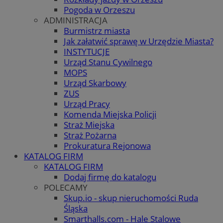
Pogoda w Orzeszu
ADMINISTRACJA
Burmistrz miasta
Jak załatwić sprawę w Urzędzie Miasta?
INSTYTUCJE
Urząd Stanu Cywilnego
MOPS
Urząd Skarbowy
ZUS
Urząd Pracy
Komenda Miejska Policji
Straż Miejska
Straż Pożarna
Prokuratura Rejonowa
KATALOG FIRM
KATALOG FIRM
Dodaj firmę do katalogu
POLECAMY
Skup.io - skup nieruchomości Ruda
Śląska
Smarthalls.com - Hale Stalowe