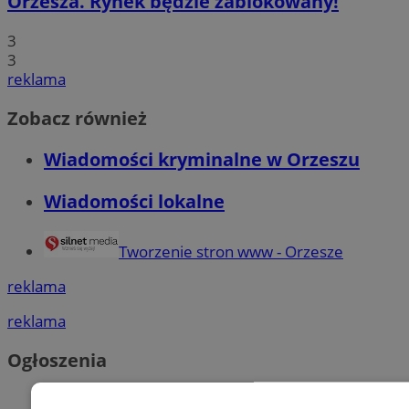
Orzesza. Rynek będzie zablokowany!
3
3
reklama
Zobacz również
Wiadomości kryminalne w Orzeszu
Wiadomości lokalne
Tworzenie stron www - Orzesze
reklama
reklama
Ogłoszenia