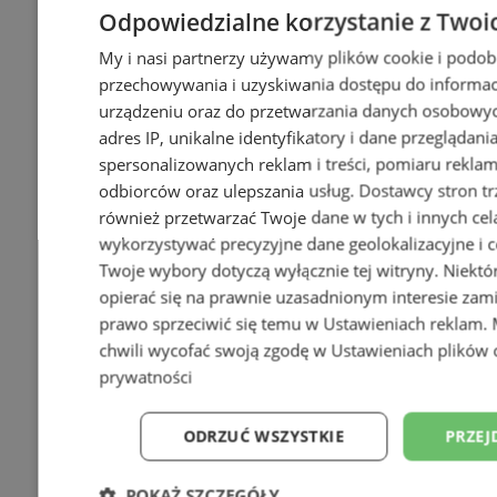
Odpowiedzialne korzystanie z Twoi
My i nasi partnerzy używamy plików cookie i podob
przechowywania i uzyskiwania dostępu do informac
urządzeniu oraz do przetwarzania danych osobowych
adres IP, unikalne identyfikatory i dane przeglądani
spersonalizowanych reklam i treści, pomiaru reklam i
odbiorców oraz ulepszania usług.
Dostawcy stron tr
również przetwarzać Twoje dane w tych i innych cel
wykorzystywać precyzyjne dane geolokalizacyjne i c
Twoje wybory dotyczą wyłącznie tej witryny. Niekt
opierać się na prawnie uzasadnionym interesie zami
prawo sprzeciwić się temu w
Ustawieniach reklam
.
chwili wycofać swoją zgodę w
Ustawieniach plików 
prywatności
ODRZUĆ WSZYSTKIE
PRZEJ
POKAŻ SZCZEGÓŁY