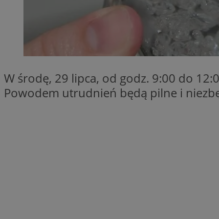
SessID
QeSessID
MvSessID
VISITOR_PRIVACY_
W środę, 29 lipca, od godz. 9:00 do 12
Powodem utrudnień będą pilne i niezb
__cf_bm
CookieScriptConse
__cf_bm