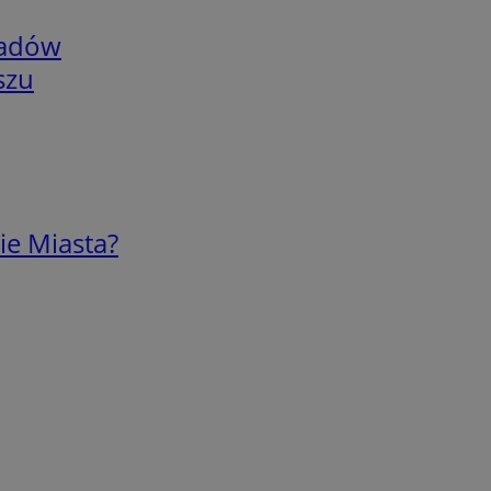
adów
szu
ie Miasta?