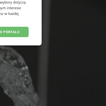
 wybory dotyczą
nym interesie
sz w każdej
DO PORTALU
esklasyfikowane
ane
owanie użytkownika i
j.