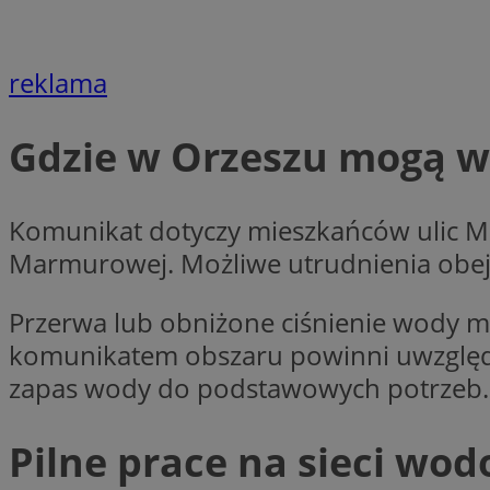
Nazwa
Nazwa
ustat_agfw3qpwXtz
Nazwa
reklama
ustat_8hezdrw6jXd
_clck
__gads
openstat_12e0dbc
Gdzie w Orzeszu mogą w
openstat_gid
_ga
MR
openstat_axigzz1m6
ustat_Xljcjgyrsdcu
Komunikat dotyczy mieszkańców ulic M
ANONCHK
__Secure-YNID
Marmurowej. Możliwe utrudnienia obej
WMF-Uniq
_clsk
Przerwa lub obniżone ciśnienie wody 
ustat_b6x6h2kseuk
__Secure-
ROLLOUT_TOKEN
komunikatem obszaru powinni uwzględni
ustat_bl8Xwye1zkqx
ustat_bt5j7dtfgm4
zapas wody do podstawowych potrzeb.
_ga_1ZETYXEVYH
ustat_yzw2k52aXskv
_fbp
FCCDCF
ustat_htx5jy2dajf
Pilne prace na sieci wo
__eoi