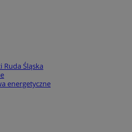
i Ruda Śląska
we
twa energetyczne