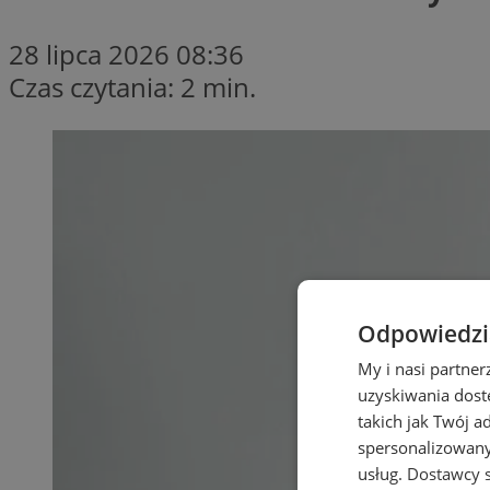
28 lipca 2026 08:36
Czas czytania: 2 min.
Odpowiedzia
My i nasi partne
uzyskiwania dost
takich jak Twój a
spersonalizowanyc
usług.
Dostawcy s