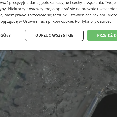
wać precyzyjne dane geolokalizacyjne i cechy urządzenia. Twoje
tryny. Niektórzy dostawcy mogą opierać się na prawnie uzasadnio
ie; masz prawo sprzeciwić się temu w
Ustawieniach reklam
. Może
woją zgodę w
Ustawieniach plików cookie
.
Polityka prywatności
EGÓŁY
ODRZUĆ WSZYSTKIE
PRZEJDŹ 
Wydajność
Targetowanie
Funkcjonalność
Ni
ezbędne
Wydajność
Targetowanie
Funkcjonalność
Niesklasyfikow
ie umożliwiają korzystanie z podstawowych funkcji strony internetowej, takich jak log
Bez niezbędnych plików cookie nie można prawidłowo korzystać ze strony internetowe
Provider
/
Okres
Opis
Domena
przechowywania