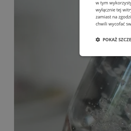
w tym wykorzysty
wyłącznie tej wi
zamiast na zgodz
chwili wycofać s
POKAŻ SZCZ
Niezbędne
Ni
Niezbędne pliki cook
zarządzanie kontem. 
Nazwa