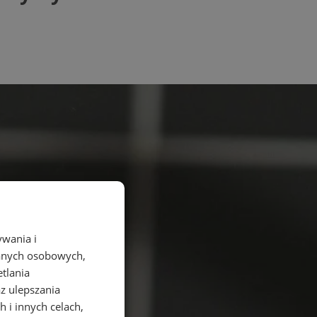
ywania i
danych osobowych,
etlania
az ulepszania
 i innych celach,