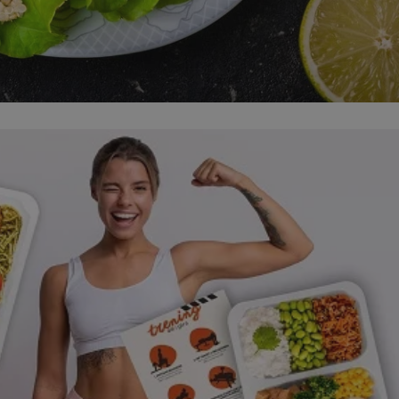
kator sesji.
kator sesji.
kator sesji.
acje o zgodzie
h dotyczących
itryny. Rejestruje
ści i ustawień
nie w kolejnych
nie musi ponownie
o zwiększa wygodę i
nych.
a ludzi i botów. Jest
ej, ponieważ
rtów na temat
ej.
usługę Cookie-
rencji dotyczących
Jest to konieczne,
 działał poprawnie.
a ludzi i botów. Jest
ej, ponieważ
rtów na temat
ej.