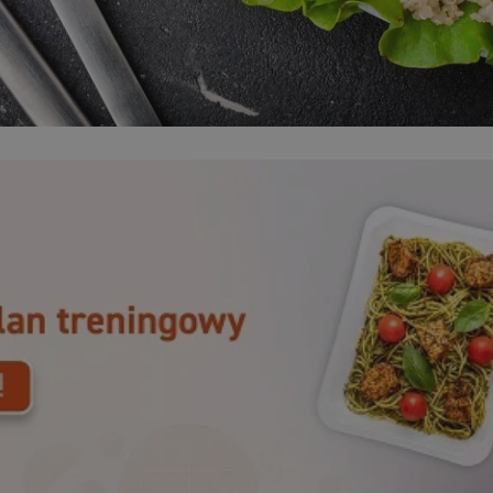
orzesze.com.pl
1 rok
Ten plik cookie przechowuje identyfi
orzesze.com.pl
1 rok
Ten plik cookie przechowuje identyfi
orzesze.com.pl
1 rok
Ten plik cookie przechowuje identyfi
METADATA
5 miesięcy 4
Ten plik cookie przechowuje inform
YouTube
tygodnie
użytkownika oraz jego preferencjac
.youtube.com
prywatności podczas korzystania z w
wybory dotyczące polityki prywatno
zgody, zapewniając ich przestrzega
wizytach. Dzięki temu użytkownik 
konfigurować swoich preferencji, c
zgodność z regulacjami ochrony da
29 minut 59
Ten plik cookie służy do rozróżniani
Cloudflare
sekund
to korzystne dla strony internetow
Inc.
umożliwia tworzenie ważnych rapo
.x.com
korzystania z jej witryny internetow
nt
4 tygodnie 2 dni
Ten plik cookie jest używany przez 
CookieScript
Google Privacy Policy
Script.com do zapamiętywania prefe
orzesze.com.pl
zgody użytkownika na pliki cookie. 
aby baner cookie Cookie-Script.com
29 minut 55
Ten plik cookie służy do rozróżniani
Cloudflare
sekund
to korzystne dla strony internetow
Inc.
umożliwia tworzenie ważnych rapo
.twitter.com
korzystania z jej witryny internetow