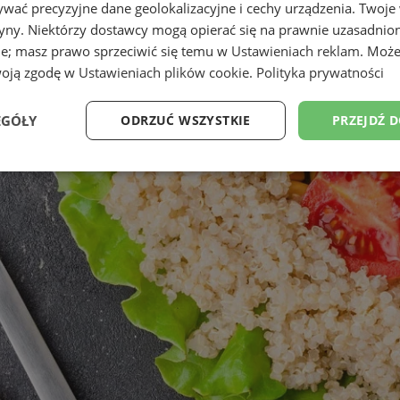
wać precyzyjne dane geolokalizacyjne i cechy urządzenia. Twoje
tryny. Niektórzy dostawcy mogą opierać się na prawnie uzasadnio
ie; masz prawo sprzeciwić się temu w
Ustawieniach reklam
. Może
woją zgodę w
Ustawieniach plików cookie
.
Polityka prywatności
EGÓŁY
ODRZUĆ WSZYSTKIE
PRZEJDŹ 
Wydajność
Targetowanie
Funkcjonalność
Ni
ezbędne
Wydajność
Targetowanie
Funkcjonalność
Niesklasyfikow
ie umożliwiają korzystanie z podstawowych funkcji strony internetowej, takich jak log
Bez niezbędnych plików cookie nie można prawidłowo korzystać ze strony internetowe
Provider
/
Okres
Opis
Domena
przechowywania