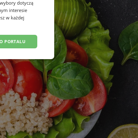
 wybory dotyczą
nym interesie
sz w każdej
DO PORTALU
esklasyfikowane
ane
owanie użytkownika i
j.