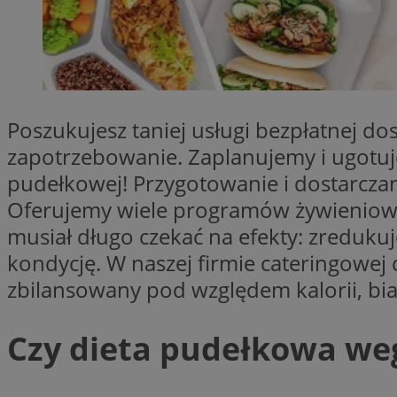
Nazwa
Nazwa
ustat_agfw3qpwXtz
Nazwa
ustat_8hezdrw6jXd
_clck
__gads
openstat_12e0dbc
Poszukujesz taniej usługi bezpłatnej 
openstat_gid
_ga
MR
zapotrzebowanie. Zaplanujemy i ugotuje
openstat_axigzz1m6
pudełkowej! Przygotowanie i dostarczan
ustat_Xljcjgyrsdcu
ANONCHK
Oferujemy wiele programów żywieniowy
__Secure-YNID
musiał długo czekać na efekty: zreduku
WMF-Uniq
_clsk
kondycję. W naszej firmie cateringowej
ustat_b6x6h2kseuk
__Secure-
ROLLOUT_TOKEN
ustat_bl8Xwye1zkqx
zbilansowany pod względem kalorii, bia
ustat_bt5j7dtfgm4
_ga_1ZETYXEVYH
ustat_yzw2k52aXskv
Czy dieta pudełkowa we
_fbp
FCCDCF
ustat_htx5jy2dajf
__eoi