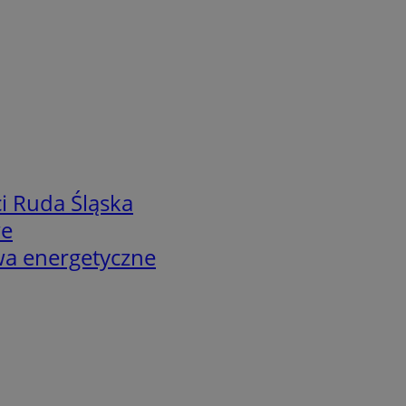
i Ruda Śląska
we
twa energetyczne