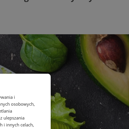
ywania i
danych osobowych,
etlania
az ulepszania
 i innych celach,