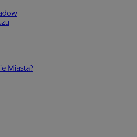
adów
szu
ie Miasta?