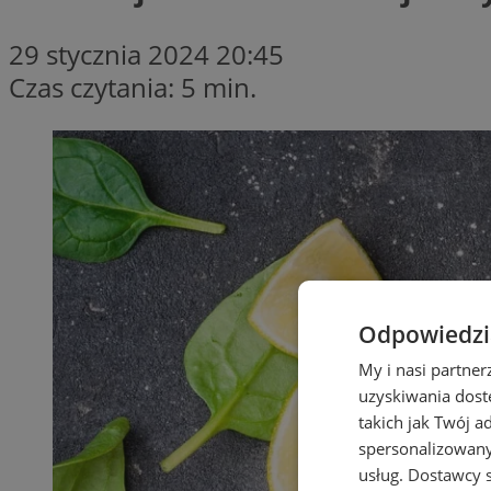
29 stycznia 2024 20:45
Czas czytania: 5 min.
Odpowiedzia
My i nasi partne
uzyskiwania dost
takich jak Twój a
spersonalizowanyc
usług.
Dostawcy s