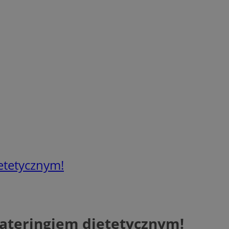
ietetycznym!
cateringiem dietetycznym!