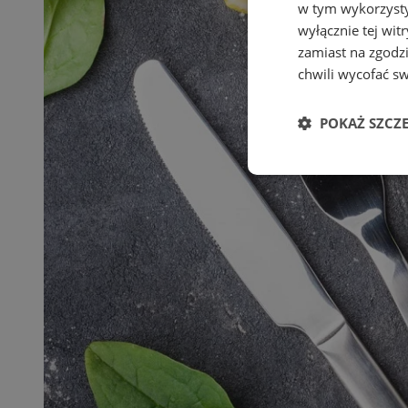
w tym wykorzysty
wyłącznie tej wi
zamiast na zgodz
chwili wycofać s
POKAŻ SZCZ
Niezbędne
Ni
Niezbędne pliki cook
zarządzanie kontem. 
Nazwa