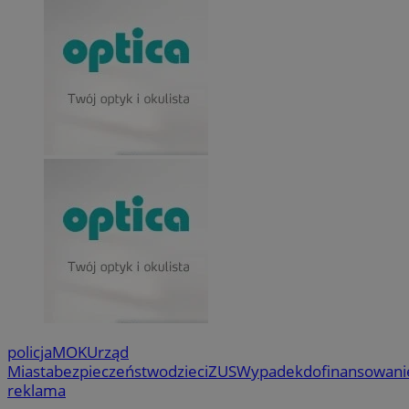
policja
MOK
Urząd
Miasta
bezpieczeństwo
dzieci
ZUS
Wypadek
dofinansowani
reklama