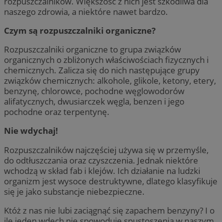
rozpuszczalników. Większość z nich jest szkodliwa dla
naszego zdrowia, a niektóre nawet bardzo.
Czym są rozpuszczalniki organiczne?
Rozpuszczalniki organiczne to grupa związków
organicznych o zbliżonych właściwościach fizycznych i
chemicznych. Zalicza się do nich następujące grupy
związków chemicznych: alkohole, glikole, ketony, etery,
benzynę, chlorowce, pochodne węglowodorów
alifatycznych, dwusiarczek węgla, benzen i jego
pochodne oraz terpentynę.
Nie wdychaj!
Rozpuszczalników najczęściej używa się w przemyśle,
do odtłuszczania oraz czyszczenia. Jednak niektóre
wchodzą w skład fab i klejów. Ich działanie na ludzki
organizm jest wysoce destruktywne, dlatego klasyfikuje
się je jako substancje niebezpieczne.
Któż z nas nie lubi zaciągnąć się zapachem benzyny? I o
ile jeden wdech nie spowoduje spustoszenia w naszym