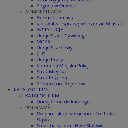
Pogoda w Orzeszu
ADMINISTRACJA
Burmistrz miasta
Jak załatwić sprawę w Urzędzie Miasta?
INSTYTUCJE
Urząd Stanu Cywilnego
MOPS
Urząd Skarbowy
ZUS
Urząd Pracy
Komenda Miejska Policji
Straż Miejska
Straż Pożarna
Prokuratura Rejonowa
KATALOG FIRM
KATALOG FIRM
Dodaj firmę do katalogu
POLECAMY
Skup.io - skup nieruchomości Ruda
Śląska
Smarthalls.com - Hale Stalowe