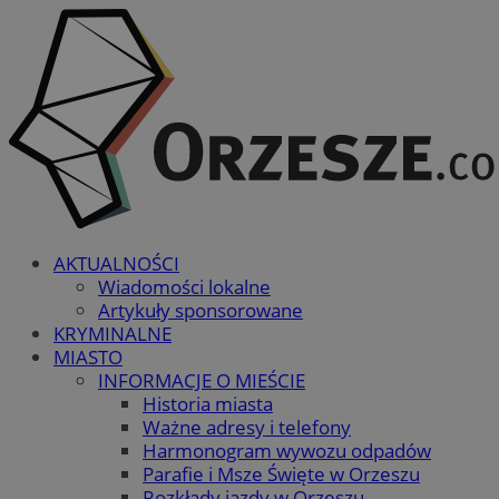
AKTUALNOŚCI
Wiadomości lokalne
Artykuły sponsorowane
KRYMINALNE
MIASTO
INFORMACJE O MIEŚCIE
Historia miasta
Ważne adresy i telefony
Harmonogram wywozu odpadów
Parafie i Msze Święte w Orzeszu
Rozkłady jazdy w Orzeszu