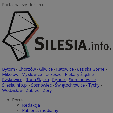
Portal należy do sieci
Bytom
-
Chorzów
-
Gliwice
-
Katowice
-
Łaziska Górne
-
Mikołów
-
Mysłowice
-
Orzesze
-
Piekary Śląskie
-
Pyskowice
-
Ruda Śląska
-
Rybnik
-
Siemianowice
-
Silesia.info.pl
-
Sosnowiec
-
Świętochłowice
-
Tychy
-
Wodzisław
-
Zabrze
-
Żory
Portal
Redakcja
Patronat medialny