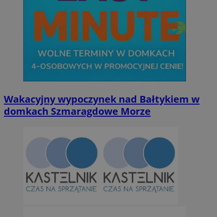
Wakacyjny wypoczynek nad Bałtykiem w
domkach Szmaragdowe Morze