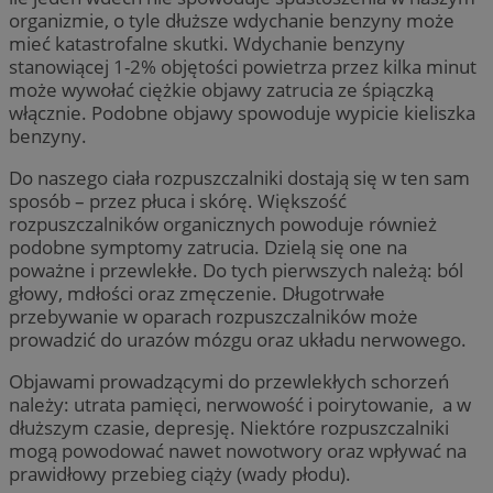
organizmie, o tyle dłuższe wdychanie benzyny może
mieć katastrofalne skutki. Wdychanie benzyny
stanowiącej 1-2% objętości powietrza przez kilka minut
może wywołać ciężkie objawy zatrucia ze śpiączką
włącznie. Podobne objawy spowoduje wypicie kieliszka
benzyny.
Do naszego ciała rozpuszczalniki dostają się w ten sam
sposób – przez płuca i skórę. Większość
rozpuszczalników organicznych powoduje również
podobne symptomy zatrucia. Dzielą się one na
poważne i przewlekłe. Do tych pierwszych należą: ból
głowy, mdłości oraz zmęczenie. Długotrwałe
przebywanie w oparach rozpuszczalników może
prowadzić do urazów mózgu oraz układu nerwowego.
Objawami prowadzącymi do przewlekłych schorzeń
należy: utrata pamięci, nerwowość i poirytowanie, a w
dłuższym czasie, depresję. Niektóre rozpuszczalniki
mogą powodować nawet nowotwory oraz wpływać na
prawidłowy przebieg ciąży (wady płodu).