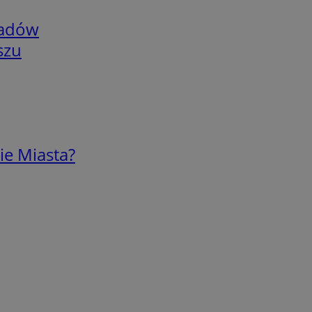
adów
szu
ie Miasta?