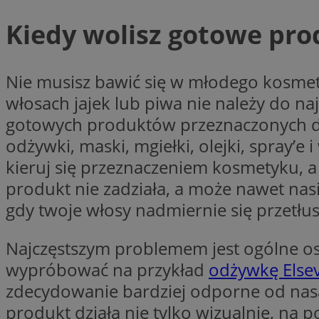
Nazwa
Kiedy wolisz gotowe pro
Nazwa
ustat_agfw3qpwXtz
Nazwa
ustat_8hezdrw6jXd
_clck
__gads
Nie musisz bawić się w młodego kosmet
openstat_12e0dbc
włosach jajek lub piwa nie należy do n
openstat_gid
_ga
MR
gotowych produktów przeznaczonych do 
openstat_axigzz1m6
odżywki, maski, mgiełki, olejki, spray’e 
ustat_Xljcjgyrsdcu
ANONCHK
kieruj się przeznaczeniem kosmetyku, a
__Secure-YNID
produkt nie zadziała, a może nawet nasili
WMF-Uniq
_clsk
gdy twoje włosy nadmiernie się przetłus
ustat_b6x6h2kseuk
__Secure-
ROLLOUT_TOKEN
ustat_bl8Xwye1zkqx
Najczęstszym problemem jest ogólne os
ustat_bt5j7dtfgm4
_ga_1ZETYXEVYH
wypróbować na przykład
odżywkę Elsev
ustat_yzw2k52aXskv
_fbp
FCCDCF
zdecydowanie bardziej odporne od nas
ustat_htx5jy2dajf
produkt działa nie tylko wizualnie, na
__eoi