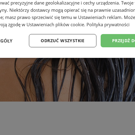
wać precyzyjne dane geolokalizacyjne i cechy urządzenia. Twoje
tryny. Niektórzy dostawcy mogą opierać się na prawnie uzasadnio
ie; masz prawo sprzeciwić się temu w
Ustawieniach reklam
. Może
woją zgodę w
Ustawieniach plików cookie
.
Polityka prywatności
EGÓŁY
ODRZUĆ WSZYSTKIE
PRZEJDŹ 
Wydajność
Targetowanie
Funkcjonalność
Ni
ezbędne
Wydajność
Targetowanie
Funkcjonalność
Niesklasyfikow
ie umożliwiają korzystanie z podstawowych funkcji strony internetowej, takich jak log
Bez niezbędnych plików cookie nie można prawidłowo korzystać ze strony internetowe
Provider
/
Okres
Opis
Domena
przechowywania