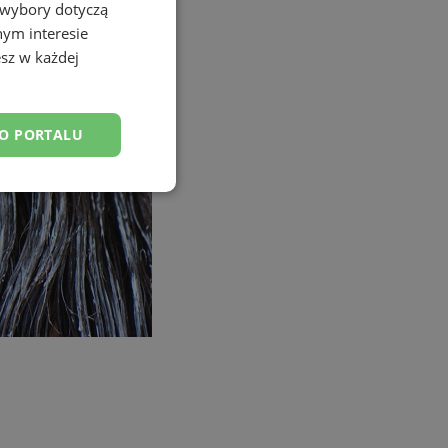
 wybory dotyczą
nym interesie
sz w każdej
DO PORTALU
esklasyfikowane
ane
owanie użytkownika i
j.