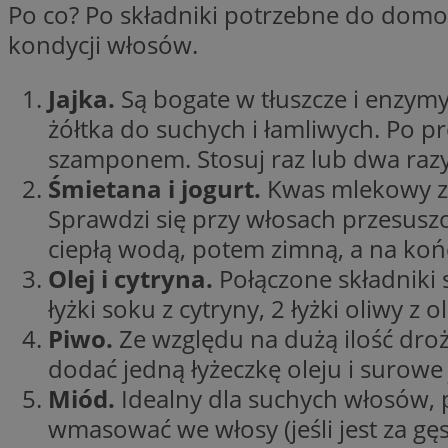
Po co? Po składniki potrzebne do domow
SessID
kondycji włosów.
QeSessID
MvSessID
Jajka.
Są bogate w tłuszcze i enzymy
VISITOR_PRIVACY_
żółtka do suchych i łamliwych. Po p
szamponem. Stosuj raz lub dwa razy
Śmietana i jogurt.
Kwas mlekowy zaw
Sprawdzi się przy włosach przesusz
__cf_bm
ciepłą wodą, potem zimną, a na koń
Olej i cytryna.
Połączone składniki s
łyżki soku z cytryny, 2 łyżki oliwy 
CookieScriptConse
Piwo.
Ze względu na dużą ilość droż
dodać jedną łyżeczkę oleju i surow
__cf_bm
Miód.
Idealny dla suchych włosów, p
wmasować we włosy (jeśli jest za gę