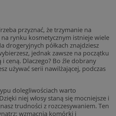
wywania
Opis
rakcji użytkowników
u poprawy
ubleClick for
rzeba przyznać, że trzymanie na
 strony
yświetlanie reklam
.
e na rynku kosmetycznym istnieje wiele
nalytics - co
 którego używamy
a drogeryjnych półkach znajdziesz
nej usługi
owej do
zróżniania
co wybierzesz, jednak zawsze na początku
 losowo
a. Jest on
w jaki sposób
 i ceną. Dlaczego? Bo źle dobrany
ie i służy do
ygodnie
ernetowej, oraz
sesji i kampanii na
wy mógł zobaczyć
iesz używać serii nawilżającej, podczas
ygodnie
niem Microsoft
ażaniem funkcji i
ywania informacji o
rolować, które
tron w jedną sesję
wyświetlane
 etapowych,
typu dolegliwościach warto
nego użytkownika
ytics do
Dzięki niej włosy staną się mocniejsze i
serii produktów
rznej przez
nasz trudności z rozczesywaniem. Ten
sie rzeczywistym od
wnątrz: wzmacnia komórki i
aangażowania