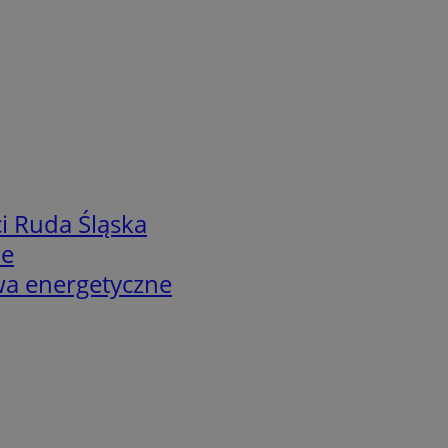
i Ruda Śląska
we
twa energetyczne