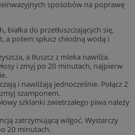
 i nieinwazyjnych sposobów na poprawę
kator sesji.
kator sesji.
kator sesji.
 białka do przetłuszczających się,
acje o zgodzie
h dotyczących
ut, a potem spłucz chłodną wodą i
itryny. Rejestruje
ści i ustawień
nie w kolejnych
nie musi ponownie
zcza, a tłuszcz z mleka nawilża.
o zwiększa wygodę i
nych.
łosy i zmyj po 20 minutach, najpierw
a ludzi i botów. Jest
e.
ej, ponieważ
rtów na temat
zają i nawilżają jednocześnie. Połącz 2
ej.
nut zmyj szamponem.
usługę Cookie-
rencji dotyczących
łowy szklanki zwietrzałego piwa należy
Jest to konieczne,
 działał poprawnie.
.
a ludzi i botów. Jest
ej, ponieważ
ncją zatrzymującą wilgoć. Wystarczy
rtów na temat
ej.
po 20 minutach.