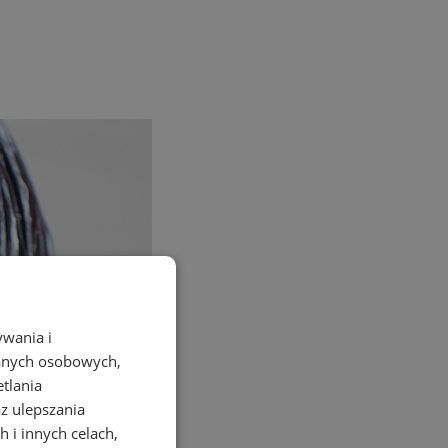
ywania i
danych osobowych,
etlania
az ulepszania
 i innych celach,