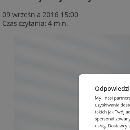
09 września 2016 15:00
Czas czytania: 4 min.
Odpowiedzia
My i nasi partne
uzyskiwania dost
takich jak Twój a
spersonalizowanyc
usług.
Dostawcy s