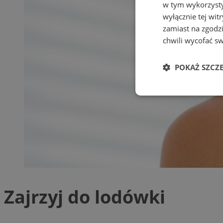
w tym wykorzysty
wyłącznie tej wi
zamiast na zgodz
chwili wycofać s
POKAŻ SZCZ
Niezbędne
Ni
Niezbędne pliki cook
Zajrzyj do lodówki
zarządzanie kontem. 
Nazwa