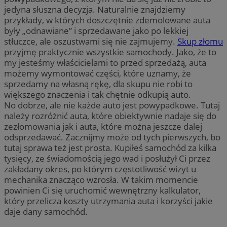
jedyna słuszna decyzja. Naturalnie znajdziemy
przykłady, w których doszczętnie zdemolowane auta
były „odnawiane” i sprzedawane jako po lekkiej
stłuczce, ale oszustwami się nie zajmujemy.
Skup złomu
przyjmę praktycznie wszystkie samochody. Jako, że to
my jesteśmy właścicielami to przed sprzedażą, auta
możemy wymontować części, które uznamy, że
sprzedamy na własną rękę, dla skupu nie robi to
większego znaczenia i tak chętnie odkupią auto.
No dobrze, ale nie każde auto jest powypadkowe. Tutaj
należy rozróżnić auta, które obiektywnie nadaje się do
zezłomowania jak i auta, które można jeszcze dalej
odsprzedawać. Zacznijmy może od tych pierwszych, bo
tutaj sprawa też jest prosta. Kupiłeś samochód za kilka
tysięcy, ze świadomością jego wad i posłużył Ci przez
zakładany okres, po którym częstotliwość wizyt u
mechanika znacząco wzrosła. W takim momencie
powinien Ci się uruchomić wewnętrzny kalkulator,
który przelicza koszty utrzymania auta i korzyści jakie
daje dany samochód.