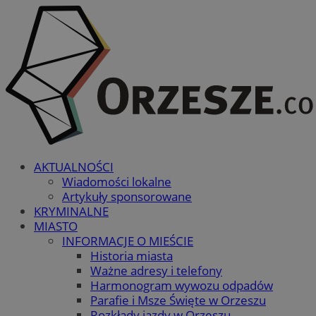
AKTUALNOŚCI
Wiadomości lokalne
Artykuły sponsorowane
KRYMINALNE
MIASTO
INFORMACJE O MIEŚCIE
Historia miasta
Ważne adresy i telefony
Harmonogram wywozu odpadów
Parafie i Msze Święte w Orzeszu
Rozkłady jazdy w Orzeszu