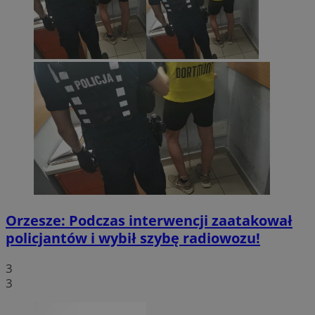
Orzesze: Podczas interwencji zaatakował
policjantów i wybił szybę radiowozu!
3
3