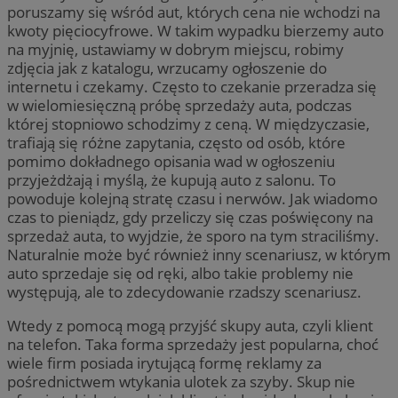
poruszamy się wśród aut, których cena nie wchodzi na
kwoty pięciocyfrowe. W takim wypadku bierzemy auto
na myjnię, ustawiamy w dobrym miejscu, robimy
zdjęcia jak z katalogu, wrzucamy ogłoszenie do
internetu i czekamy. Często to czekanie przeradza się
w wielomiesięczną próbę sprzedaży auta, podczas
której stopniowo schodzimy z ceną. W międzyczasie,
trafiają się różne zapytania, często od osób, które
pomimo dokładnego opisania wad w ogłoszeniu
przyjeżdżają i myślą, że kupują auto z salonu. To
powoduje kolejną stratę czasu i nerwów. Jak wiadomo
czas to pieniądz, gdy przeliczy się czas poświęcony na
sprzedaż auta, to wyjdzie, że sporo na tym straciliśmy.
Naturalnie może być również inny scenariusz, w którym
auto sprzedaje się od ręki, albo takie problemy nie
występują, ale to zdecydowanie rzadszy scenariusz.
Wtedy z pomocą mogą przyjść skupy auta, czyli klient
na telefon. Taka forma sprzedaży jest popularna, choć
wiele firm posiada irytującą formę reklamy za
pośrednictwem wtykania ulotek za szyby. Skup nie