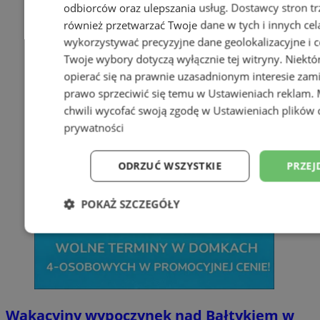
odbiorców oraz ulepszania usług.
Dostawcy stron tr
również przetwarzać Twoje dane w tych i innych cel
wykorzystywać precyzyjne dane geolokalizacyjne i c
Twoje wybory dotyczą wyłącznie tej witryny. Niekt
opierać się na prawnie uzasadnionym interesie zami
prawo sprzeciwić się temu w
Ustawieniach reklam
.
chwili wycofać swoją zgodę w
Ustawieniach plików 
prywatności
ODRZUĆ WSZYSTKIE
PRZEJ
POKAŻ SZCZEGÓŁY
Niezbędne
Wydajność
Targetowani
Niesklasyfikowane
Wakacyjny wypoczynek nad Bałtykiem w