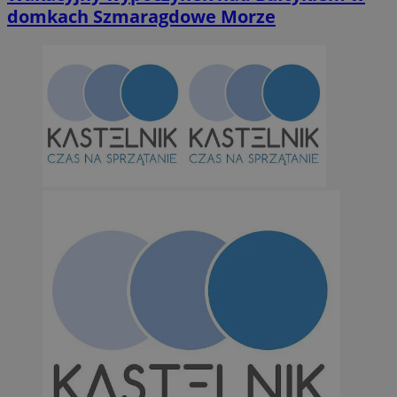
domkach Szmaragdowe Morze
Niezbędne
Wydajność
Targetowanie
Funkcjonalno
Niezbędne pliki cookie umożliwiają korzystanie z podstawowych fun
takich jak logowanie użytkownika i zarządzanie kontem. Bez niezb
można prawidłowo korzystać ze strony internetowej.
Provider
/
Okres
Nazwa
Domena
przechowywan
SessID
orzesze.com.pl
1 rok
QeSessID
orzesze.com.pl
1 rok
MvSessID
orzesze.com.pl
1 rok
VISITOR_PRIVACY_METADATA
5 miesięcy 4
YouTube
tygodnie
.youtube.com