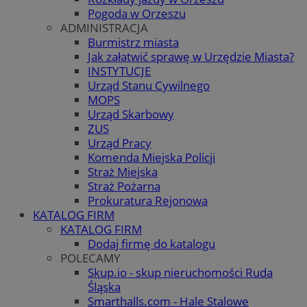
Pogoda w Orzeszu
ADMINISTRACJA
Burmistrz miasta
Jak załatwić sprawę w Urzędzie Miasta?
INSTYTUCJE
Urząd Stanu Cywilnego
MOPS
Urząd Skarbowy
ZUS
Urząd Pracy
Komenda Miejska Policji
Straż Miejska
Straż Pożarna
Prokuratura Rejonowa
KATALOG FIRM
KATALOG FIRM
Dodaj firmę do katalogu
POLECAMY
Skup.io - skup nieruchomości Ruda
Śląska
Smarthalls.com - Hale Stalowe