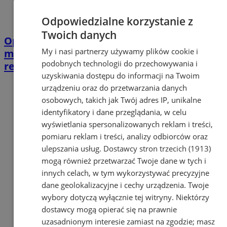
Odpowiedzialne korzystanie z
Twoich danych
Opiekujesz się bliską osobą? Ta ankieta
My i nasi partnerzy używamy plików cookie i
może wpłynąć na przyszłe wsparcie w
podobnych technologii do przechowywania i
regionie
uzyskiwania dostępu do informacji na Twoim
urządzeniu oraz do przetwarzania danych
osobowych, takich jak Twój adres IP, unikalne
identyfikatory i dane przeglądania, w celu
wyświetlania spersonalizowanych reklam i treści,
pomiaru reklam i treści, analizy odbiorców oraz
ulepszania usług.
Dostawcy stron trzecich (1913)
mogą również przetwarzać Twoje dane w tych i
innych celach, w tym wykorzystywać precyzyjne
dane geolokalizacyjne i cechy urządzenia. Twoje
wybory dotyczą wyłącznie tej witryny. Niektórzy
dostawcy mogą opierać się na prawnie
uzasadnionym interesie zamiast na zgodzie; masz