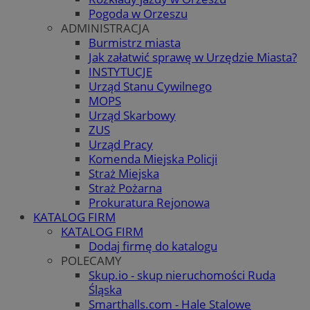
Pogoda w Orzeszu
ADMINISTRACJA
Burmistrz miasta
Jak załatwić sprawę w Urzędzie Miasta?
INSTYTUCJE
Urząd Stanu Cywilnego
MOPS
Urząd Skarbowy
ZUS
Urząd Pracy
Komenda Miejska Policji
Straż Miejska
Straż Pożarna
Prokuratura Rejonowa
KATALOG FIRM
KATALOG FIRM
Dodaj firmę do katalogu
POLECAMY
Skup.io - skup nieruchomości Ruda
Śląska
Smarthalls.com - Hale Stalowe