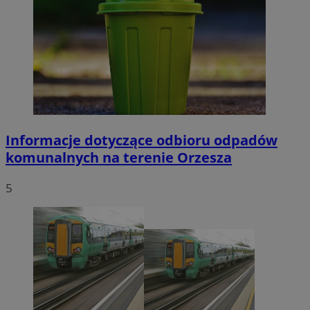
tygodnie
.youtube.com
Informacje dotyczące odbioru odpadów
Google Privacy Policy
komunalnych na terenie Orzesza
5