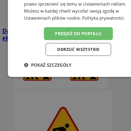
prawo sprzeciwić się temu w
Ustawieniach reklam
.
Możesz w każdej chwili wycofać swoją zgodę w
Ustawieniach plików cookie
.
Polityka prywatności
Darmowe wakacyjne kino w Orzeszu. Na
PRZEJDŹ DO PORTALU
ekranie „Mój brat niedźwiedź 2”
ODRZUĆ WSZYSTKIE
POKAŻ SZCZEGÓŁY
Niezbędne
Wydajność
Targetowanie
Funkcjonalność
Niesklasyfikowane