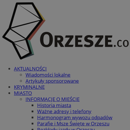
AKTUALNOŚCI
Wiadomości lokalne
Artykuły sponsorowane
KRYMINALNE
MIASTO
INFORMACJE O MIEŚCIE
Historia miasta
Ważne adresy i telefony
Harmonogram wywozu odpadów
Parafie i Msze Święte w Orzeszu
Rozkłady jazdy w Orzeszu