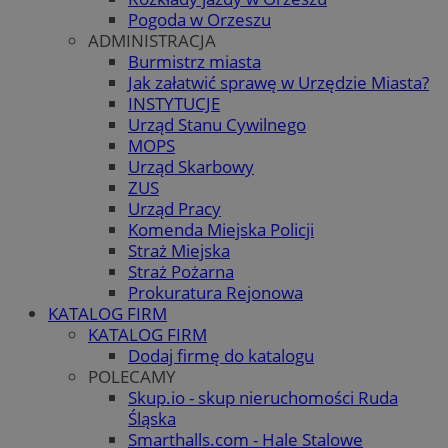
Pogoda w Orzeszu
ADMINISTRACJA
Burmistrz miasta
Jak załatwić sprawę w Urzędzie Miasta?
INSTYTUCJE
Urząd Stanu Cywilnego
MOPS
Urząd Skarbowy
ZUS
Urząd Pracy
Komenda Miejska Policji
Straż Miejska
Straż Pożarna
Prokuratura Rejonowa
KATALOG FIRM
KATALOG FIRM
Dodaj firmę do katalogu
POLECAMY
Skup.io - skup nieruchomości Ruda
Śląska
Smarthalls.com - Hale Stalowe