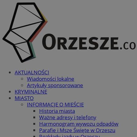
AKTUALNOŚCI
Wiadomości lokalne
Artykuły sponsorowane
KRYMINALNE
MIASTO
INFORMACJE O MIEŚCIE
Historia miasta
Ważne adresy i telefony
Harmonogram wywozu odpadów
Parafie i Msze Święte w Orzeszu
Rozkłady jazdy w Orzeszu