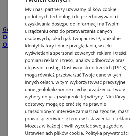
My i nasi partnerzy używamy plików cookie i
podobnych technologii do przechowywania i
uzyskiwania dostępu do informacji na Twoim
Geodeci wejdą na nieruchomości w
urządzeniu oraz do przetwarzania danych
Orzeszu. Chodzi o projekt linii Katowice–
osobowych, takich jak Twój adres IP, unikalne
Ostrawa
identyfikatory i dane przeglądania, w celu
wyświetlania spersonalizowanych reklam i treści,
pomiaru reklam i treści, analizy odbiorców oraz
ulepszania usług.
Dostawcy stron trzecich (1913)
mogą również przetwarzać Twoje dane w tych i
innych celach, w tym wykorzystywać precyzyjne
dane geolokalizacyjne i cechy urządzenia. Twoje
wybory dotyczą wyłącznie tej witryny. Niektórzy
dostawcy mogą opierać się na prawnie
uzasadnionym interesie zamiast na zgodzie; masz
prawo sprzeciwić się temu w
Ustawieniach reklam
.
Możesz w każdej chwili wycofać swoją zgodę w
Ustawieniach plików cookie
.
Polityka prywatności