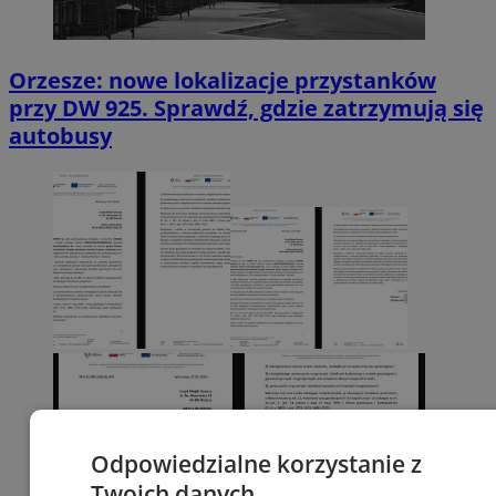
Orzesze: nowe lokalizacje przystanków
przy DW 925. Sprawdź, gdzie zatrzymują się
autobusy
Odpowiedzialne korzystanie z
Twoich danych