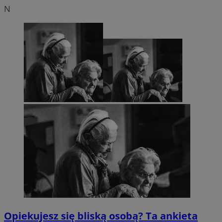
N
Opiekujesz się bliską osobą? Ta ankieta