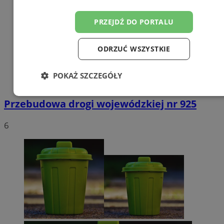
PRZEJDŹ DO PORTALU
ODRZUĆ WSZYSTKIE
POKAŻ SZCZEGÓŁY
Niezbędne
Wydajność
Targetowanie
Przebudowa drogi wojewódzkiej nr 925
6
Funkcjonalność
Niesklasyfikowane
Niezbędne
Wydajność
Targetowanie
Funkcjonalność
Niesklasyfikowane