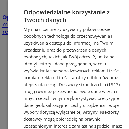
Odpowiedzialne korzystanie z
Opiekujesz się bliską osobą? Ta ankieta
Twoich danych
może wpłynąć na przyszłe wsparcie w
My i nasi partnerzy używamy plików cookie i
regionie
podobnych technologii do przechowywania i
uzyskiwania dostępu do informacji na Twoim
urządzeniu oraz do przetwarzania danych
osobowych, takich jak Twój adres IP, unikalne
identyfikatory i dane przeglądania, w celu
wyświetlania spersonalizowanych reklam i treści,
pomiaru reklam i treści, analizy odbiorców oraz
ulepszania usług.
Dostawcy stron trzecich (1913)
mogą również przetwarzać Twoje dane w tych i
innych celach, w tym wykorzystywać precyzyjne
dane geolokalizacyjne i cechy urządzenia. Twoje
wybory dotyczą wyłącznie tej witryny. Niektórzy
dostawcy mogą opierać się na prawnie
uzasadnionym interesie zamiast na zgodzie; masz