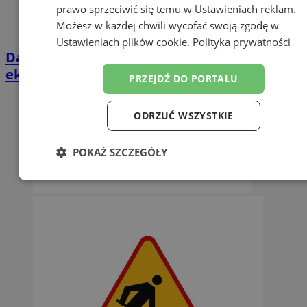
prawo sprzeciwić się temu w
Ustawieniach reklam
.
Możesz w każdej chwili wycofać swoją zgodę w
Ustawieniach plików cookie
.
Polityka prywatności
Darmowe wakacyjne kino w Orzeszu. Na
ekranie „Mój brat niedźwiedź 2”
PRZEJDŹ DO PORTALU
ODRZUĆ WSZYSTKIE
POKAŻ SZCZEGÓŁY
Niezbędne
Wydajność
Targetowanie
Funkcjonalność
Niesklasyfikowane