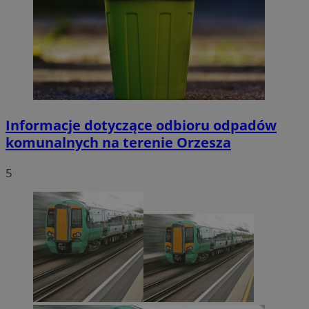
tygodnie
.youtube.com
Informacje dotyczące odbioru odpadów
Google Privacy Policy
komunalnych na terenie Orzesza
5