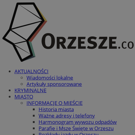
AKTUALNOŚCI
Wiadomości lokalne
Artykuły sponsorowane
KRYMINALNE
MIASTO
INFORMACJE O MIEŚCIE
Historia miasta
Ważne adresy i telefony
Harmonogram wywozu odpadów
Parafie i Msze Święte w Orzeszu
Rozkłady jazdy w Orzeszu