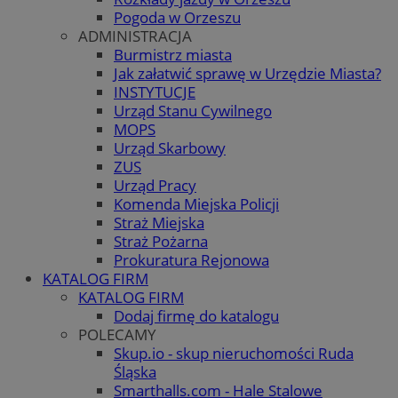
Pogoda w Orzeszu
ADMINISTRACJA
Burmistrz miasta
Jak załatwić sprawę w Urzędzie Miasta?
INSTYTUCJE
Urząd Stanu Cywilnego
MOPS
Urząd Skarbowy
ZUS
Urząd Pracy
Komenda Miejska Policji
Straż Miejska
Straż Pożarna
Prokuratura Rejonowa
KATALOG FIRM
KATALOG FIRM
Dodaj firmę do katalogu
POLECAMY
Skup.io - skup nieruchomości Ruda
Śląska
Smarthalls.com - Hale Stalowe