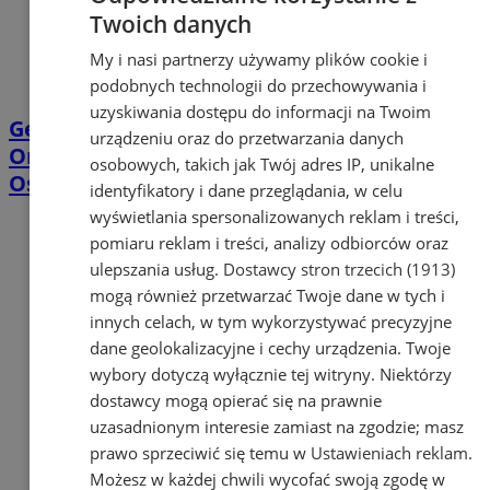
Twoich danych
My i nasi partnerzy używamy plików cookie i
podobnych technologii do przechowywania i
uzyskiwania dostępu do informacji na Twoim
Geodeci wejdą na nieruchomości w
urządzeniu oraz do przetwarzania danych
Orzeszu. Chodzi o projekt linii Katowice–
osobowych, takich jak Twój adres IP, unikalne
Ostrawa
identyfikatory i dane przeglądania, w celu
wyświetlania spersonalizowanych reklam i treści,
pomiaru reklam i treści, analizy odbiorców oraz
ulepszania usług.
Dostawcy stron trzecich (1913)
mogą również przetwarzać Twoje dane w tych i
innych celach, w tym wykorzystywać precyzyjne
dane geolokalizacyjne i cechy urządzenia. Twoje
wybory dotyczą wyłącznie tej witryny. Niektórzy
dostawcy mogą opierać się na prawnie
uzasadnionym interesie zamiast na zgodzie; masz
prawo sprzeciwić się temu w
Ustawieniach reklam
.
Możesz w każdej chwili wycofać swoją zgodę w