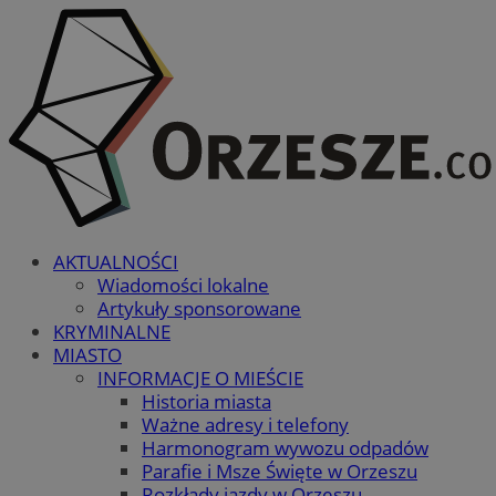
AKTUALNOŚCI
Wiadomości lokalne
Artykuły sponsorowane
KRYMINALNE
MIASTO
INFORMACJE O MIEŚCIE
Historia miasta
Ważne adresy i telefony
Harmonogram wywozu odpadów
Parafie i Msze Święte w Orzeszu
Rozkłady jazdy w Orzeszu