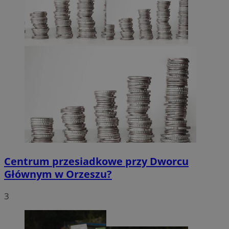
Inc.
.x.com
CookieScriptConsent
4 tygodnie 2 dni
CookieScript
orzesze.com.pl
Centrum przesiadkowe przy Dworcu
Głównym w Orzeszu?
3