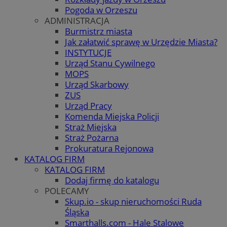
Pogoda w Orzeszu
ADMINISTRACJA
Burmistrz miasta
Jak załatwić sprawę w Urzędzie Miasta?
INSTYTUCJE
Urząd Stanu Cywilnego
MOPS
Urząd Skarbowy
ZUS
Urząd Pracy
Komenda Miejska Policji
Straż Miejska
Straż Pożarna
Prokuratura Rejonowa
KATALOG FIRM
KATALOG FIRM
Dodaj firmę do katalogu
POLECAMY
Skup.io - skup nieruchomości Ruda
Śląska
Smarthalls.com - Hale Stalowe