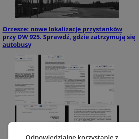
Orzesze: nowe lokalizacje przystanków
przy DW 925. Sprawdź, gdzie zatrzymują się
autobusy
Odpowiedzialne korzystanie z