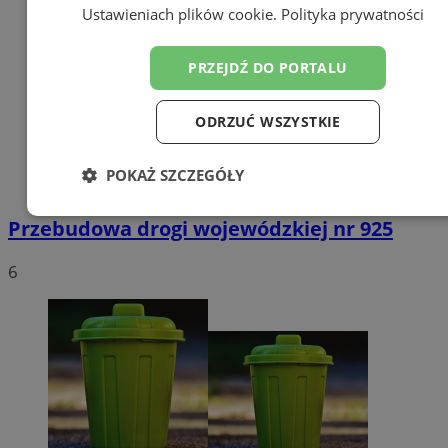
Ustawieniach plików cookie
.
Polityka prywatności
PRZEJDŹ DO PORTALU
ODRZUĆ WSZYSTKIE
POKAŻ SZCZEGÓŁY
Niezbędne
Wydajność
Targetowanie
Przebudowa drogi wojewódzkiej nr 925
6
Funkcjonalność
Niesklasyfikowane
Niezbędne
Wydajność
Targetowanie