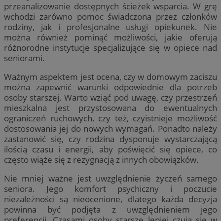
przeanalizowanie dostępnych ścieżek wsparcia. W grę
wchodzi zarówno pomoc świadczona przez członków
rodziny, jak i profesjonalne usługi opiekunek. Nie
można również pominąć możliwości, jakie oferują
różnorodne instytucje specjalizujące się w opiece nad
seniorami.
Ważnym aspektem jest ocena, czy w domowym zaciszu
można zapewnić warunki odpowiednie dla potrzeb
osoby starszej. Warto wziąć pod uwagę, czy przestrzeń
mieszkalna jest przystosowana do ewentualnych
ograniczeń ruchowych, czy też, czyistnieje możliwość
dostosowania jej do nowych wymagań. Ponadto należy
zastanowić się, czy rodzina dysponuje wystarczającą
ilością czasu i energii, aby poświęcić się opiece, co
często wiąże się z rezygnacją z innych obowiązków.
Nie mniej ważne jest uwzględnienie życzeń samego
seniora. Jego komfort psychiczny i poczucie
niezależności są nieocenione, dlatego każda decyzja
powinna być podjęta z uwzględnieniem jego
preferencji. Czasami osoby starsze lepiej czują się w