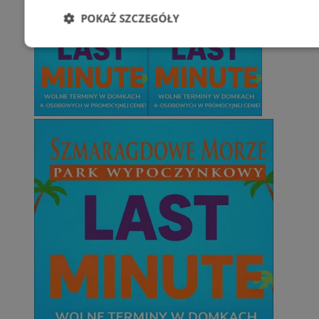
POKAŻ SZCZEGÓŁY
Niezbędne
Wydajność
Targetowani
Niesklasyfikowane
Niezbędne
Wydajność
Targetowanie
Funkcjonalno
Niezbędne pliki cookie umożliwiają korzystanie z podstawowych fun
takich jak logowanie użytkownika i zarządzanie kontem. Bez niezb
można prawidłowo korzystać ze strony internetowej.
Provider
/
Okres
Nazwa
Domena
przechowywan
SessID
orzesze.com.pl
1 rok