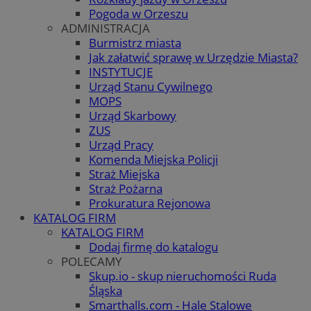
Pogoda w Orzeszu
ADMINISTRACJA
Burmistrz miasta
Jak załatwić sprawę w Urzędzie Miasta?
INSTYTUCJE
Urząd Stanu Cywilnego
MOPS
Urząd Skarbowy
ZUS
Urząd Pracy
Komenda Miejska Policji
Straż Miejska
Straż Pożarna
Prokuratura Rejonowa
KATALOG FIRM
KATALOG FIRM
Dodaj firmę do katalogu
POLECAMY
Skup.io - skup nieruchomości Ruda
Śląska
Smarthalls.com - Hale Stalowe