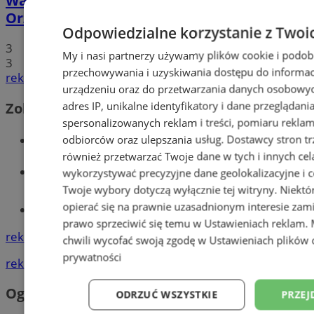
Walentynkowy protest mieszkańców
Orzesza. Rynek będzie zablokowany!
Odpowiedzialne korzystanie z Twoi
3
My i nasi partnerzy używamy plików cookie i podob
3
przechowywania i uzyskiwania dostępu do informac
reklama
urządzeniu oraz do przetwarzania danych osobowych
adres IP, unikalne identyfikatory i dane przeglądani
Zobacz również
spersonalizowanych reklam i treści, pomiaru reklam i
Wiadomości kryminalne w Orzeszu
odbiorców oraz ulepszania usług.
Dostawcy stron tr
również przetwarzać Twoje dane w tych i innych cel
Wiadomości lokalne
wykorzystywać precyzyjne dane geolokalizacyjne i c
Twoje wybory dotyczą wyłącznie tej witryny. Niekt
opierać się na prawnie uzasadnionym interesie zami
Tworzenie stron www - Orzesze
prawo sprzeciwić się temu w
Ustawieniach reklam
.
reklama
chwili wycofać swoją zgodę w
Ustawieniach plików 
prywatności
reklama
Ogłoszenia
ODRZUĆ WSZYSTKIE
PRZEJ