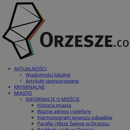
AKTUALNOŚCI
Wiadomości lokalne
Artykuły sponsorowane
KRYMINALNE
MIASTO
INFORMACJE O MIEŚCIE
Historia miasta
Ważne adresy i telefony
Harmonogram wywozu odpadów
Parafie i Msze Święte w Orzeszu
Rozkłady jazdy w Orzeszu