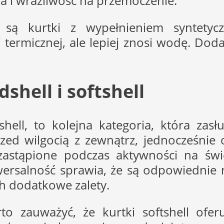
a i wrażliwość na przemoczenie.
u są kurtki z wypełnieniem syntet
 termicznej, ale lepiej znosi wodę. Do
shell i softshell
hell, to kolejna kategoria, która za
przed wilgocią z zewnątrz, jednocześni
astąpione podczas aktywności na świ
wersalność sprawia, że są odpowiednie 
h dodatkowe zalety.
rto zauważyć, że kurtki softshell ofer