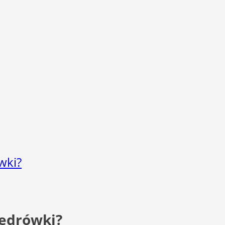
wki?
wędrówki?