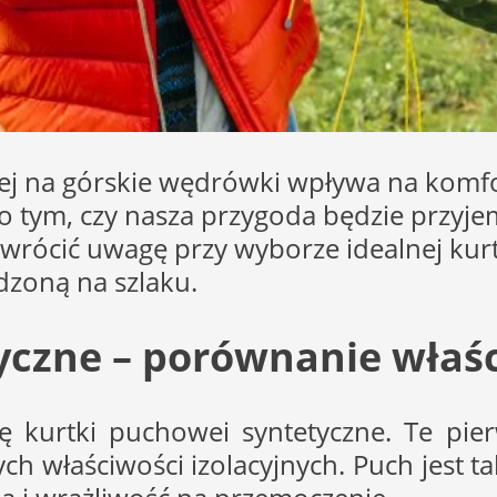
j na górskie wędrówki wpływa na komfor
tym, czy nasza przygoda będzie przyjemna
 zwrócić uwagę przy wyborze idealnej kur
dzoną na szlaku.
yczne – porównanie właś
ię kurtki puchowei syntetyczne. Te pi
h właściwości izolacyjnych. Puch jest tak