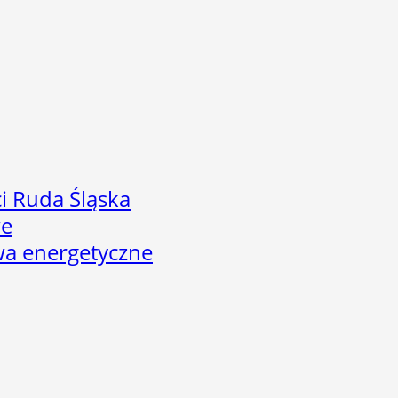
i Ruda Śląska
we
twa energetyczne