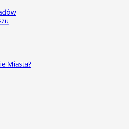
adów
szu
ie Miasta?