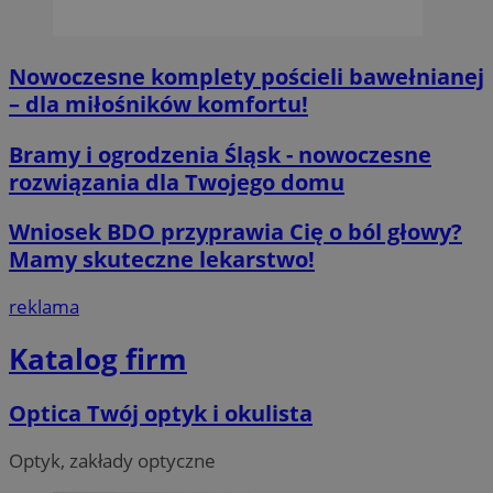
gromad
Mi
temat i
śl
wskaźn
intern
OAID
1 rok
Po
OpenX
Nowoczesne komplety pościeli bawełnianej
doświa
re
Technologies
dl
Inc.
– dla miłośników komfortu!
cz
reklama.silnet.pl
ok
Po
Bramy i ogrodzenia Śląsk - nowoczesne
zw
ni
rozwiązania dla Twojego domu
uż
co
mo
Wniosek BDO przyprawia Cię o ból głowy?
śl
d
Mamy skuteczne lekarstwo!
IDE
1 rok 2 miesiące
Te
Google LLC
us
.doubleclick.net
reklama
Do
in
sp
Katalog firm
ko
in
re
ko
Optica Twój optyk i okulista
pr
wi
Optyk, zakłady optyczne
SRM_B
1 rok
Je
Microsoft
Mi
Corporation