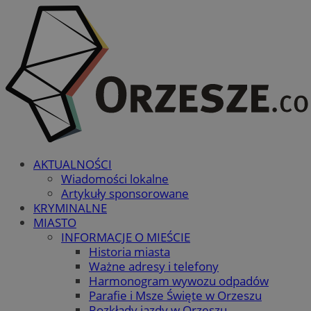
AKTUALNOŚCI
Wiadomości lokalne
Artykuły sponsorowane
KRYMINALNE
MIASTO
INFORMACJE O MIEŚCIE
Historia miasta
Ważne adresy i telefony
Harmonogram wywozu odpadów
Parafie i Msze Święte w Orzeszu
Rozkłady jazdy w Orzeszu