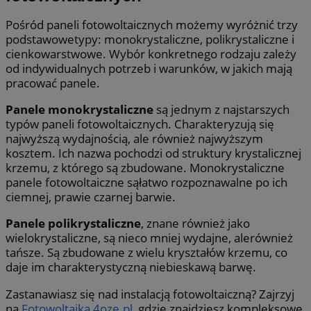
Pośród paneli fotowoltaicznych możemy wyróżnić trzy
podstawowetypy: monokrystaliczne, polikrystaliczne i
cienkowarstwowe. Wybór konkretnego rodzaju zależy
od indywidualnych potrzeb i warunków, w jakich mają
pracować panele.
Panele monokrystaliczne
są jednym z najstarszych
typów paneli fotowoltaicznych. Charakteryzują się
najwyższą wydajnością, ale również najwyższym
kosztem. Ich nazwa pochodzi od struktury krystalicznej
krzemu, z którego są zbudowane. Monokrystaliczne
panele fotowoltaiczne sąłatwo rozpoznawalne po ich
ciemnej, prawie czarnej barwie.
Panele polikrystaliczne
, znane również jako
wielokrystaliczne, są nieco mniej wydajne, alerównież
tańsze. Są zbudowane z wielu kryształów krzemu, co
daje im charakterystyczną niebieskawą barwę.
Zastanawiasz się nad instalacją fotowoltaiczną? Zajrzyj
na
Fotowoltaika 4oze.pl
, gdzie znajdziesz kompleksowe