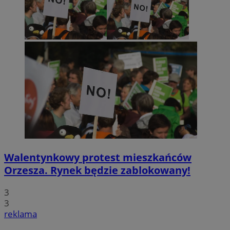
QeSessID
orzesze.com.pl
1 rok
MvSessID
orzesze.com.pl
1 rok
VISITOR_PRIVACY_METADATA
5 miesięcy 4
YouTube
tygodnie
.youtube.com
Walentynkowy protest mieszkańców
Orzesza. Rynek będzie zablokowany!
Googl
3
3
reklama