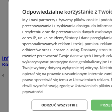
Odpowiedzialne korzystanie z Twoi
My i nasi partnerzy używamy plików cookie i podob
przechowywania i uzyskiwania dostępu do informac
urządzeniu oraz do przetwarzania danych osobowych
adres IP, unikalne identyfikatory i dane przeglądani
spersonalizowanych reklam i treści, pomiaru reklam i
odbiorców oraz ulepszania usług.
Dostawcy stron tr
również przetwarzać Twoje dane w tych i innych cel
Informacja dotycząca Centralnego Portu
wykorzystywać precyzyjne dane geolokalizacyjne i c
Komunikacyjnego
Twoje wybory dotyczą wyłącznie tej witryny. Niekt
opierać się na prawnie uzasadnionym interesie zami
4
prawo sprzeciwić się temu w
Ustawieniach reklam
.
chwili wycofać swoją zgodę w
Ustawieniach plików 
prywatności
ODRZUĆ WSZYSTKIE
PRZEJ