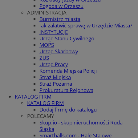
Pogoda w Orzeszu
ADMINISTRACJA
Burmistrz miasta
Jak załatwić sprawę w Urzędzie Miasta?
INSTYTUCJE
Urząd Stanu Cywilnego
MOPS
Urząd Skarbowy
ZUS
Urząd Pracy
Komenda Miejska Policji
Straż Miejska
Straż Pożarna
Prokuratura Rejonowa
KATALOG FIRM
KATALOG FIRM
Dodaj firmę do katalogu
POLECAMY
Skup.io - skup nieruchomości Ruda
Śląska
Smarthalls.com - Hale Stalowe