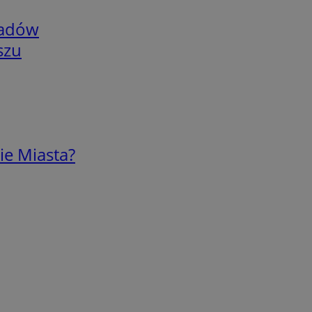
adów
szu
ie Miasta?