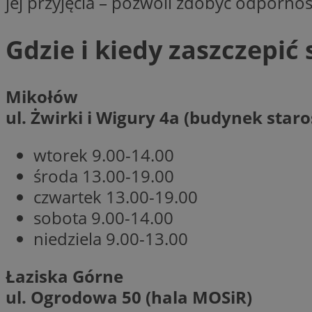
jej przyjęcia – pozwoli zdobyć odporno
Nazwa
Nazwa
Gdzie i kiedy zaszczepić
ustat_agfw3qpwXtz
Nazwa
ustat_8hezdrw6jXd
_clck
__gads
openstat_12e0dbc
Mikołów
openstat_gid
_ga
ul. Żwirki i Wigury 4a (budynek sta
MR
openstat_axigzz1m6
ustat_Xljcjgyrsdcu
wtorek 9.00-14.00
ANONCHK
__Secure-YNID
środa 13.00-19.00
WMF-Uniq
czwartek 13.00-19.00
_clsk
ustat_b6x6h2kseuk
__Secure-
sobota 9.00-14.00
ROLLOUT_TOKEN
ustat_bl8Xwye1zkqx
niedziela 9.00-13.00
ustat_bt5j7dtfgm4
_ga_1ZETYXEVYH
ustat_yzw2k52aXskv
Łaziska Górne
_fbp
FCCDCF
ustat_htx5jy2dajf
ul. Ogrodowa 50 (hala MOSiR)
__eoi