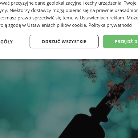
wać precyzyjne dane geolokalizacyjne i cechy urządzenia. Twoje
tryny. Niektórzy dostawcy mogą opierać się na prawnie uzasadnio
ie; masz prawo sprzeciwić się temu w
Ustawieniach reklam
. Może
woją zgodę w
Ustawieniach plików cookie
.
Polityka prywatności
EGÓŁY
ODRZUĆ WSZYSTKIE
PRZEJDŹ 
Wydajność
Targetowanie
Funkcjonalność
Ni
ezbędne
Wydajność
Targetowanie
Funkcjonalność
Niesklasyfikow
ie umożliwiają korzystanie z podstawowych funkcji strony internetowej, takich jak log
Bez niezbędnych plików cookie nie można prawidłowo korzystać ze strony internetowe
Provider
/
Okres
Opis
Domena
przechowywania