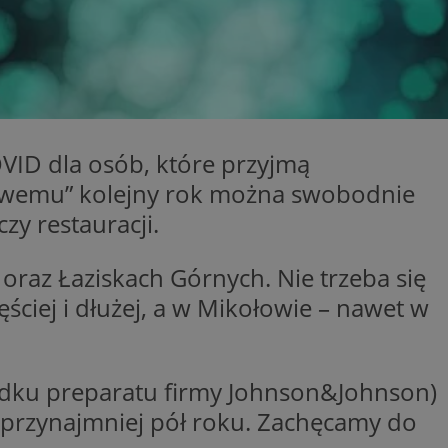
kator sesji.
kator sesji.
kator sesji.
acje o zgodzie
h dotyczących
itryny. Rejestruje
ści i ustawień
VID dla osób, które przyjmą
nie w kolejnych
nie musi ponownie
dowemu” kolejny rok można swobodnie
o zwiększa wygodę i
nych.
czy restauracji.
a ludzi i botów. Jest
ej, ponieważ
rtów na temat
az Łaziskach Górnych. Nie trzeba się
ej.
ściej i dłużej, a w Mikołowie – nawet w
usługę Cookie-
rencji dotyczących
Jest to konieczne,
 działał poprawnie.
a ludzi i botów. Jest
adku preparatu firmy Johnson&Johnson)
ej, ponieważ
rtów na temat
o przynajmniej pół roku. Zachęcamy do
ej.