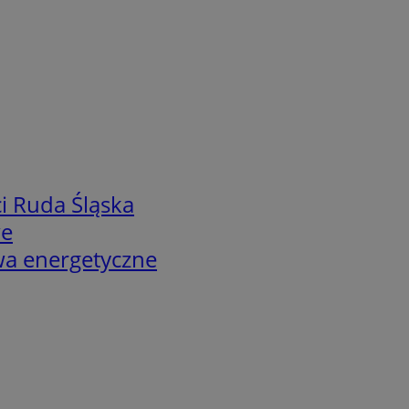
i Ruda Śląska
we
twa energetyczne