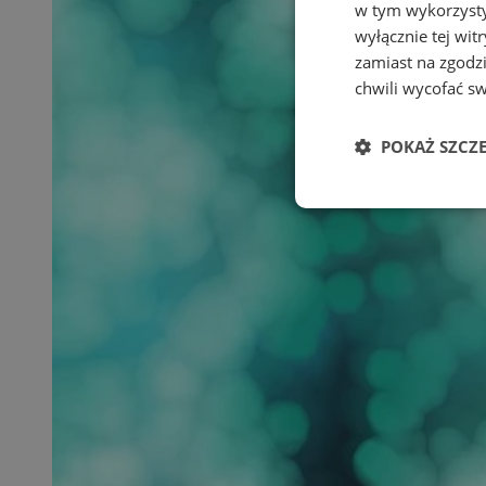
w tym wykorzysty
wyłącznie tej wi
zamiast na zgodz
chwili wycofać s
POKAŻ SZCZ
Niezbędne
Ni
Niezbędne pliki cook
zarządzanie kontem. 
Nazwa