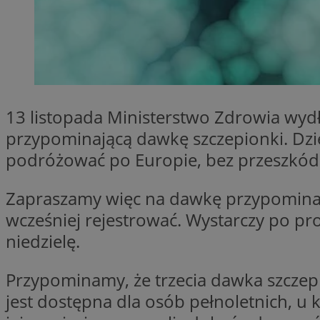
SessID
QeSessID
MvSessID
VISITOR_PRIVACY_
13 listopada Ministerstwo Zdrowia wyd
przypominającą dawkę szczepionki. Dz
podróżować po Europie, bez przeszkód i 
__cf_bm
Zapraszamy więc na dawkę przypominają
wcześniej rejestrować. Wystarczy po pro
CookieScriptConse
niedzielę.
__cf_bm
Przypominamy, że trzecia dawka szcze
jest dostępna dla osób pełnoletnich, u