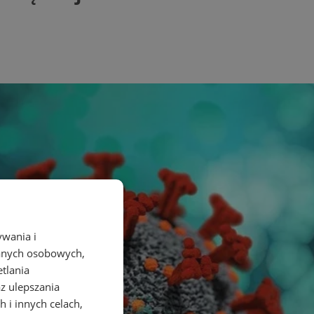
ywania i
danych osobowych,
etlania
az ulepszania
 i innych celach,