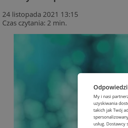
24 listopada 2021 13:15
Czas czytania: 2 min.
Odpowiedzia
My i nasi partne
uzyskiwania dost
takich jak Twój a
spersonalizowanyc
usług.
Dostawcy s