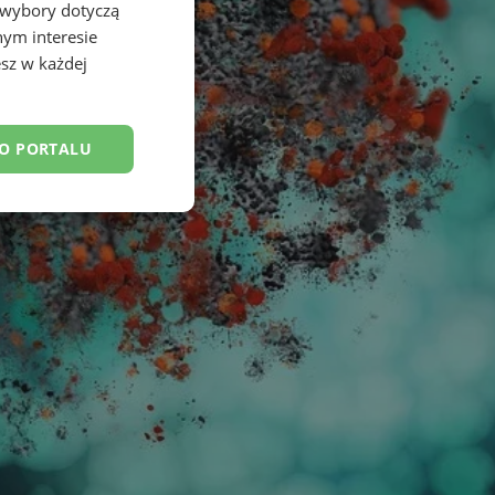
 wybory dotyczą
nym interesie
sz w każdej
DO PORTALU
esklasyfikowane
ane
owanie użytkownika i
j.